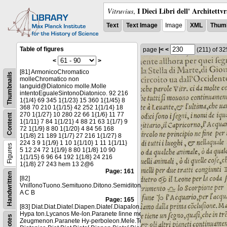
I Dieci Libri dell' Architettv
Vitruvius
,
Text
Text Image
Image
XML
Thumb
Table of figures
page
|<
<
(211)
of 3
<
>
[81] ArmonicoChromatico
Thumbnails
molleChromatico non
languid@Diatonico molle.Molle
intentoEgualeSintonoDiatonico. 92 216
1{1/4} 69 345 1{1/23} 15 360 1{1/45} 8
368 70 210 1{1/15} 42 252 1{1/14} 18
270 1{1/27} 10 280 22 66 1{1/6} 11 77
Content
1{1/11} 7 84 1{1/21} 4 88 21 63 1{1/7} 9
72 1{1/9} 8 80 1{1/20} 4 84 56 168
1{1/8} 21 189 1{1/7} 27 216 1{1/27} 8
224 3 9 1{1/9} 1 10 1{1/10} 1 11 1{1/11}
Figures
5 12 24 72 1{1/9} 8 80 1{1/8} 10 90
1{1/15} 6 96 64 192 1{1/8} 24 216
1{1/8} 27 243 hem 13 2@6
Page: 161
Handwritten
[82]
VniſſonoTuono.Semituono.Ditono.Semiditono.
A C B
Page: 165
[83] Diat.Diat.Diateſ.Diapen.Diateſ.Diapaſon.Proslamuano-menos.Lycanos
Hypa ton.Lycanos Me-ſon.Paranete ſinne menon.Paranete Die-
Notes
Zeugmenon.Paranete Hy-perboleon.Meſe.Terza Regione data al