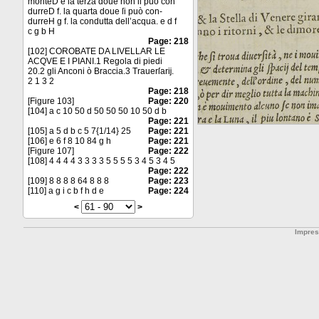
monteD e la terza doue non ſi può con
durreD f. la quarta doue ſi può con-
durreH g f. la condutta dell’acqua. e d f
c g b H
Page: 218
[102] COROBATE DA LIVELLAR LE
ACQVE E I PIANI.1 Regola di piedi
20.2 gli Anconi ò Braccia.3 Trauerſarĳ.
2 1 3 2
Page: 218
[Figure 103]
Page: 220
[104] a c 10 50 d 50 50 50 10 50 d b
Page: 221
[105] a 5 d b c 5 7{1/14} 25
Page: 221
[106] e 6 f 8 10 84 g h
Page: 221
[Figure 107]
Page: 222
[108] 4 4 4 4 3 3 3 3 5 5 5 5 3 4 5 3 4 5
Page: 222
[109] 8 8 8 8 64 8 8 8
Page: 223
[110] a g i c b f h d e
Page: 224
<
>
Impre