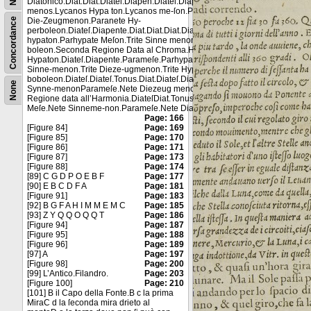
Diatonico.Diat.Diat.Diateſ.Diapen.Diateſ.Diapaſon.Proslamuano-
menos.Lycanos Hypa ton.Lycanos me-ſon.Paranete Sin-nemenon.Paranet
Concordance
Die-Zeugmenon.Paranete Hy-
perboleon.Diateſ.Diapente.Diat.Diat.Diat.Diapente.Diateſ.Parameſe.Parhyp
hypaton.Parhypate Meſon.Trite Sinne menon.trite Dieze ugmenon.Trite Hyp
boleon.Seconda Regione Data al Chroma.Hypate
Hypaton.Diateſ.Diapente.Parameſe.Parhypate Hypaton.Parhypate Meſon.Tr
Sinne-menon.Trite Dieze-ugmenon.Trite Hyper
boboleon.Diateſ.Diateſ.Tonus.Diat.Diateſ.Diateſſaron. Hypate meſon Meſe.N
None
Synne-menonParameſe.Nete Diezeug menon.Nete Hyper-boleon.Prima
Regione data all’Harmonia.DiateſDiat.Tonus.Diateſ.Diateſ.Hypate meſon.
Meſe.Nete Sinneme-non.Parameſe.Nete Diazeug menon.Nete Hyperbo leo
Page: 166
[Figure 84]
Page: 169
[Figure 85]
Page: 170
[Figure 86]
Page: 171
[Figure 87]
Page: 173
[Figure 88]
Page: 174
[89] C G D P O E B F
Page: 177
[90] E B C D F A
Page: 181
[Figure 91]
Page: 183
[92] B G F A H I M M E M C
Page: 185
[93] Z Y Q Q O Q Q T
Page: 186
[Figure 94]
Page: 187
[Figure 95]
Page: 188
[Figure 96]
Page: 189
[97] A
Page: 197
[Figure 98]
Page: 200
[99] L’Antico.Filandro.
Page: 203
[Figure 100]
Page: 210
[101] B il Capo della Fonte.B c la prima
MiraC d la ſeconda mira drieto al