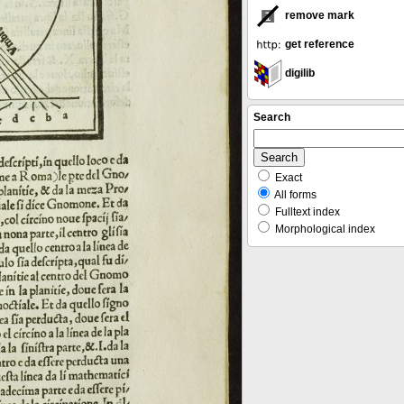
remove mark
get reference
digilib
Search
Exact
All forms
Fulltext index
Morphological index