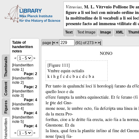
M. L. Vitrvuio Pollione De ar
Vitruvius
,
figure a li soi loci con mirado ordine i
la moltitudine de li vocabuli a li soi l
presente facto ad immensa vtilitate di 
Text
Text Image
Image
XML
Thumb
Table of
page
|<
<
(91)
of 273
>
>|
handwritten
notes
NONO
<
>
Thumbnails
[Figure 111]
[Handwritten
note 1]
Vmbre equin octialis
Page: 2
k i h g f c d c b a c d c b a
[Handwritten
note 2]
Content
Per tanto ín qualunchí locí lí horologíj ſarano da eſſe
Page: 2
quello loco e da
[Handwritten
note 3]
eſſere ſumpta la umbra equínoctíale.
Et ſe ſerano (ſ
Page: 4
le ꝑte del Gno-
Figures
[Handwritten
mone noue, le umbre octo, ſía deſcrípta una línea ín 
note 4]
Page: 4
da la meza Pro-
[Handwritten
ſorthas, cíoe a le drítte ſía erecta, acío ſía a la norma
Handwritten
note 5]
Gnomone.
Et da
Page: 4
la línea, qual ſera la planítíe ínſíno al fíne del Gnom
<
>
noue ſpacíj ſía-