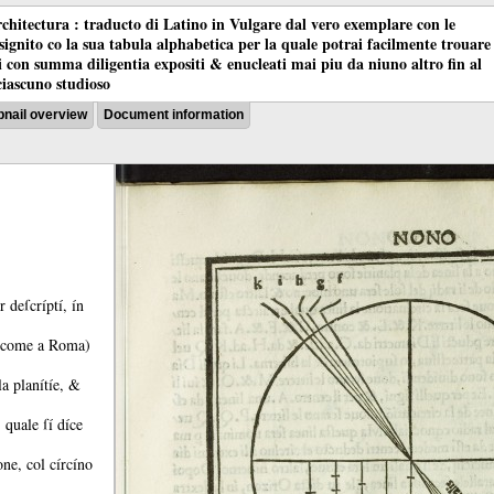
chitectura : traducto di Latino in Vulgare dal vero exemplare con le
nsignito co la sua tabula alphabetica per la quale potrai facilmente trouare
oci con summa diligentia expositi & enucleati mai piu da niuno altro fin al
ciascuno studioso
nail overview
Document information
r deſcríptí, ín
í come a Roma)
la planítíe, &
, quale ſí díce
one, col círcíno