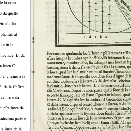
de la nona
no da quello
círculo ſía
planítíe al
l e ín la
noctíale.
Et da
la línea ſía
 el círcíno a la
E.
da la ſíníſtra
l centro e da
ueſta línea da
tadecíma parte e
 la línea de la