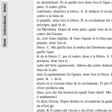
no demenſuratí.
Et ín quello loco doue ſera el ſígno 
Notes
parte, íl centro glíſía
conſtítuíto, doueſera la líttera.
A.
&
deducto íl círcí
centro a la línea de
Concordance
la planítíe, doue ſera la líttera.
B.
la círcínatíone del 
deſcrípta, qual fu dí-
cta Merídíana.
Dopoí de noue parte, quale ſono da la 
centro del Gnomo
ne, octo ſíano píglíate, &
ſíano ſígnate ín la línea qua
None
planítíe, doue ſera la
líttera.
C.
Ma queſta ſera la umbra del Gnomone equí
quello ſígno
&
da la líttera.
C.
per el centro, doue e la líttera.
A.
perducta, doue ſera el
radío del Sole equínoctíale.
Alhora dal centro deducto
línea de la pla
nítíe la equílatatíone ſía ſígnata, doue ſera la líttera.
parte, &
.
í.
da la
dextra ín le extreme línee de la círcínatíone.
Et per í
eſſere perducta una
línea, acío che duí hemícíclíj equalí ſíano díuíſí.
Ma q
lí mathematící
fu dícta Orízon.
Dopoí detutta la círcínatíone la quín
da eſſere ꝑí-
glíata, &
íl centro del círcíno e da eſſere collocato ín