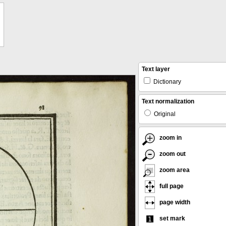
Text layer
Dictionary
Text normalization
Original
zoom in
zoom out
zoom area
full page
page width
set mark