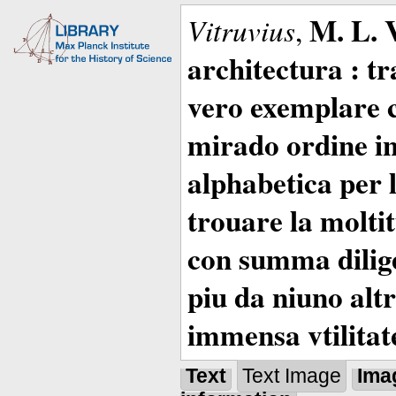
M. L. 
Vitruvius
,
architectura : t
vero exemplare co
mirado ordine in
alphabetica per 
trouare la moltitu
con summa dilige
piu da niuno altr
immensa vtilitat
Text
Text Image
Ima