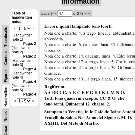
information
Table of
page
|<
<
of 273
>
>|
handwritten
notes
Errori: quali ſtampando ſono ſcorſi.
<
>
Thumbnails
Nota che a charte.
4.
a tergo.
linea.
;.
abſcindenti
[Handwritten
abſcedẽtia.
note 1]
Nota che a charte.
6.
dauante.
linea.
35.
inſirmano,
Page: 2
[Handwritten
laborano.
note 2]
Content
Nota che a charte.
14.
dauante.
linea.
4.
Ede:
ſcri
Page: 2
[Handwritten
Nota che a charte.
17.
a tergo.
linea.
5.
Corſi:
ſcri
note 3]
Nota che a charte.
21.
a tergo.
linea.
39.
Grãmatic
Page: 4
Figures
Grãmice.
[Handwritten
note 4]
Nota che a charte.
101.
a tergo.
linea.
15.
uictice:
Page: 4
Regiſtrum.
[Handwritten
Handwritten
note 5]
AA BB CC. A B C E F G H I K L M N O.
Page: 4
Tutti ſono quaderni excepto. CC & O. che
<
>
ſono terni. Quinterni 12. charte. 2.
Stampata in Venetia, in le Caſe de Ioãne Anton
Notes
Fratelli da Sabio. Nel Anno del Signore. M. D.
XXIIII. Del Meſe di Martio.