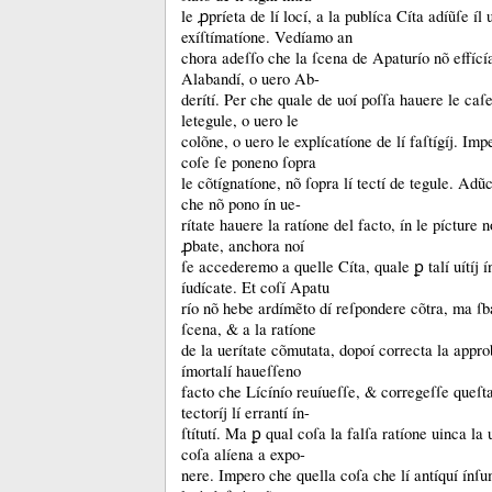
le ꝓpríeta de lí locí, a la publíca Cíta adíũſe íl u
exíſtímatíone.
Vedíamo an
chora adeſſo che la ſcena de Apaturío nõ effící
Alabandí, o uero Ab-
derítí.
Per che quale de uoí poſſa hauere le caſe 
letegule, o uero le
colõne, o uero le explícatíone de lí faſtígíj.
Impe
coſe ſe poneno ſopra
le cõtígnatíone, nõ ſopra lí tectí de tegule.
Adũch
che nõ pono ín ue-
rítate hauere la ratíone del facto, ín le pícture
ꝓbate, anchora noí
ſe accederemo a quelle Cíta, quale ꝑ talí uítíj í
íudícate.
Et coſí Apatu
río nõ hebe ardímẽto dí reſpondere cõtra, ma ſba
ſcena, &
a la ratíone
de la uerítate cõmutata, dopoí correcta la appr
ímortalí haueſſeno
facto che Lícínío reuíueſſe, &
corregeſſe queſt
tectoríj lí errantí ín-
ſtítutí.
Ma ꝑ qual coſa la falſa ratíone uinca la u
coſa alíena a expo-
nere.
Impero che quella coſa che lí antíquí ínſ