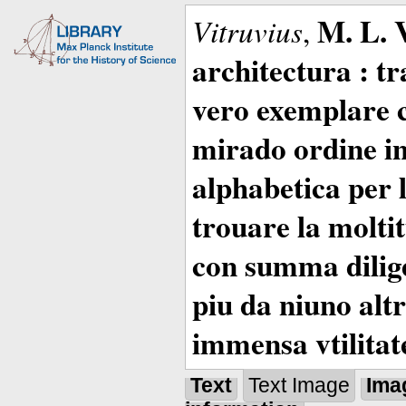
M. L. 
Vitruvius
,
architectura : t
vero exemplare co
mirado ordine in
alphabetica per 
trouare la moltitu
con summa dilige
piu da niuno altr
immensa vtilitat
Text
Text Image
Ima