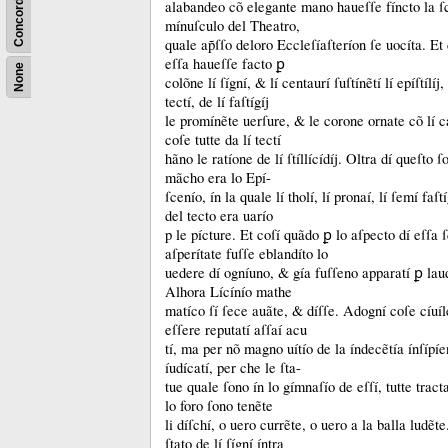
Concordance
alabandeo cõ elegante mano haueſſe fíncto la ſc
mínuſculo del Theatro,
quale ap̃ſſo deloro Eccleſíaſteríon ſe uocíta.
Et
eſſa haueſſe facto ꝑ
None
colõne lí ſígní, &
lí centaurí ſuſtínẽtí lí epíſtílíj,
tectí, de lí faſtígíj
le promínẽte uerſure, &
le corone ornate cõ lí ca
coſe tutte da lí tectí
hãno le ratíone de lí ſtíllícídíj.
Oltra dí queſto ſ
mãcho era lo Epí-
ſcenío, ín la quale lí tholí, lí pronaí, lí ſemí faſt
del tecto era uarío
p le pícture.
Et coſí quãdo ꝑ lo aſpecto dí eſſa 
aſperítate fuſſe eblandíto lo
uedere dí ogníuno, &
gía fuſſeno apparatí ꝑ lau
Alhora Lícínío mathe
matíco ſí ſece auãte, &
díſſe.
Adogní coſe cíuíl
eſſere reputatí aſſaí acu
tí, ma per nõ magno uítío de la índecẽtía ínſípíent
íudícatí, per che le ſta-
tue quale ſono ín lo gímnaſío de eſſí, tutte trac
lo foro ſono tenẽte
li díſchí, o uero currẽte, o uero a la balla ludẽt
ſtato de lí ſígní íntra