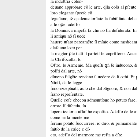
la índuſtría cõten-
deuano approbare cõ le arte, q̃lla coſa al p̃ſente
loro elegante ſpecíe cõ
ſeguítano, &
qualeauctorítate la ſubtílítate del 
a le oꝑe, adeſſo
la Domíníca ímpẽſa fa che nõ ſía deſíderata.
Im
lí antíquí nõ ſí uede
hauere uſato parcamẽte íl mínío come medíca
cíaſcuno loco per
la magíor ꝑte tuttí lí paríetí ſe copríſſeno.
Acced
la Chríſocolla, lo
Oſtro, lo Armenío.
Ma queſtí ꝗñ ſe índucono, 
poſítí dal arte, nõ
dímeno fulgẽte rendeno íl uedere de lí ochí.
Et 
p̃tíoſí, da le legge
ſono exceptuatí, acío che dal Sígnore, &
non da
ſíano repreſentate.
Quelle coſe checon admonítíone ho potuto fare,
errore ſí díſceda, ín
lopera tectoria aſſaí ho expoſíto.
Adeſſo de le a
come ne la mente me
ſerano potuto ſuccurrere, ío díro, &
prímamente,
ínítío de la calce e dí-
cto, adeſſo del marmore me reſta a díre.