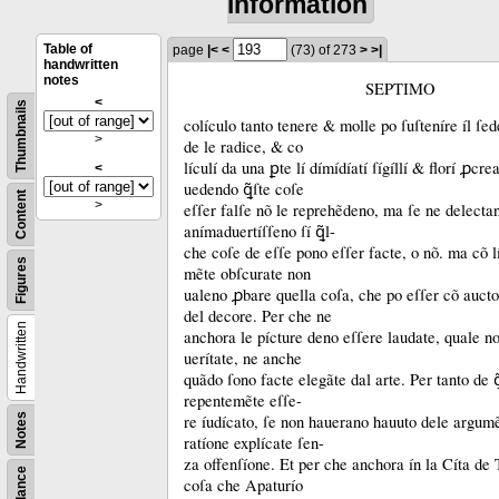
information
Table of
page
|<
<
(73)
of 273
>
>|
handwritten
notes
SEPTIMO
<
Thumbnails
colículo tanto tenere &
molle po ſuſteníre íl ſed
>
de le radice, &
co
lículí da una ꝑte lí dímídíatí ſígíllí &
florí ꝓcre
<
uedendo ꝗ̃ſte coſe
Content
>
eſſer falſe nõ le reprehẽdeno, ma ſe ne delecta
anímaduertíſſeno ſí ꝗ̃l-
che coſe de eſſe pono eſſer facte, o nõ.
ma cõ lí
Figures
mẽte obſcurate non
ualeno ꝓbare quella coſa, che po eſſer cõ auct
del decore.
Per che ne
Handwritten
anchora le pícture deno eſſere laudate, quale no
uerítate, ne anche
quãdo ſono facte elegãte dal arte.
Per tanto de ꝗ
repentemẽte eſſe-
Notes
re íudícato, ſe non hauerano hauuto dele argumẽ
ratíone explícate ſen-
za offenſíone.
Et per che anchora ín la Cíta de 
coſa che Apaturío