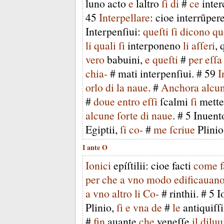
luno
acto
e
laltro
ſi
di
#
ce
inte
45
Interpellare
:
cioe
interrũper
Interpenſiui
:
queſti
ſi
dicono
qu
li
quali
ſi
interponeno
li
aſſeri
,
vero
babuini
,
e
queſti
#
per
eſſa
chia-
#
mati
interpenſiui
. #
59
I
orlo
di
la
naue
. #
Anchora
alcun
#
doue
entro
eſſi
ſcalmi
ſi
mett
alcune
ſorte
di
naue
. #
5
Inuent
Egiptii
,
ſi
co-
#
me
ſcriue
Plinio
I
ante
O
Ionici
epíſtilii
:
cioe
facti
come
per
che
a
vno
modo
edificauan
a
vno
altro
li
Co-
#
rinthii
. #
5
I
Plinio
,
ſi
e
vna
de
#
le
antiquiſſ
#
fin
auante
che
veneſſe
il
diluu