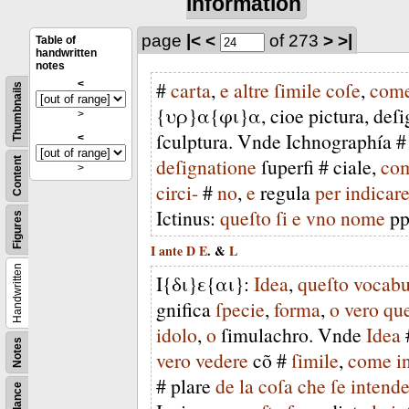
information
page
|<
<
of 273
>
>|
Table of
handwritten
notes
#
carta
,
e
altre
ſimile
coſe
,
com
<
Thumbnails
{
υρ
}
α
{
φι
}
α
,
cioe
pictura
,
deſi
>
ſculptura
.
Vnde
Ichnographía
<
deſignatione
ſuperfi
#
ciale
,
co
Content
>
circi-
#
no
,
e
regula
per
indicar
Ictinus
:
queſto
ſi
e
vno
nome
pp
Figures
I
ante
D
E
. &
L
Handwritten
Ι
{
δι
}
ε
{
αι
}:
Idea
,
queſto
vocabu
gnifica
ſpecie
,
forma
,
o
vero
que
idolo
,
o
ſimulachro
.
Vnde
Idea
Notes
vero
vedere
cõ
#
ſimile
,
come
i
#
plare
de
la
coſa
che
ſe
intend