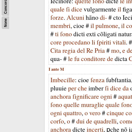
Concordance
Iecinore
:
queſte
ſono
dicte
le
in
quale
ſi
dice
vulgarmente
il
fig
ſorze
.
Alcuni
hãno
di-
#
cto
Iec
None
membri
,
cioe
#
il
pulmone
,
il
co
#
ti
ſono
dicti
exti
cõligati
natu
core
procedano
li
ſpiriti
vitali
. 
Cita
regia
del
Re
Pria
#
mo
,
e
d
qua-
#
le
fu
conditore
de
dicta
C
I
ante
M
Imbecille
:
cioe
ſenza
ſubſtantia
pluuie
per
che
imber
ſi
dice
da
anchora
ſignificare
ogni
#
aquat
ſono
quelle
muraglie
quale
ſon
ogni
quattro
,
o
vero
#
cinque
co
corſo
,
o
#
dui
de
quadrelli
,
com
anchora
dicte
incerti
,
ꝑche
nõ
i