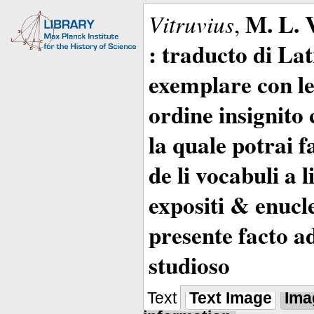
M. L. 
Vitruvius
,
: traducto di La
exemplare con le 
ordine insignito 
la quale potrai 
de li vocabuli a 
expositi & enucle
presente facto a
studioso
Text
Text Image
Ima