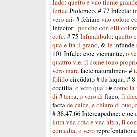
Indo
:
queſto
e
vno
fiume
grand
ſcriue
Ptolemeo
. #
77
Infecta
:
i
vero
mi-
#
ſchiare
vno
colore
c
Infectori
,
per
che
con
eſſi
colora
coſe
. #
75
Infundibulo
:
queſto
e
quale
ſta
il
grano
, &
ſe
infunde
101
Inſule
:
cioe
vicinantie
,
o
ve
quattro
vie
,
ſi
come
ſono
propri
vero
mare
facte
naturalmen-
#
t
ſolido
circũdato
#
da
laqua
. #
8
.
coctilia
,
o
vero
quaſi
#
come
la
di
#
terra
,
o
vero
di
ſtuco
,
ſi
dic
facta
de
calce
,
e
chiaro
di
ouo
,
#
38
.
47
.
66
Intercapedine
:
cioe
intra
vna
coſa
e
vna
altra
,
ſi
co
comedia
,
o
vero
repreſentatione