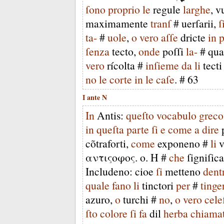
ſono
proprio
le
regule
larghe
,
v
maximamente
tranſ
#
uerſarii
,
ſ
ta-
#
uole
,
o
vero
aſſe
dricte
in
ſenza
tecto
,
onde
poſſi
la-
#
qua
vero
rícolta
#
inſieme
da
li
tecti
no
le
corte
in
le
caſe
. #
63
I
ante
N
In
Antis
:
queſto
vocabulo
greco
in
queſta
parte
ſi
e
come
a
dire
cõtraforti
,
come
exponeno
#
li
v
αντιςοφος
.
ο
.
Η
#
che
ſigniſica
Includeno
:
cioe
ſi
metteno
dent
quale
fano
li
tinctori
per
#
tinge
azuro
,
o
turchi
#
no
,
o
vero
cele
ſto
colore
ſi
fa
dil
herba
chiama