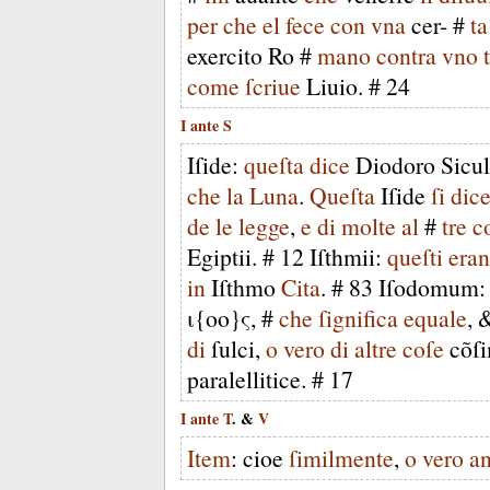
per
che
el
fece
con
vna
cer-
#
ta
exercito
Ro
#
mano
contra
vno
come
ſcriue
Liuio
. #
24
I
ante
S
Iſide
:
queſta
dice
Diodoro
Sicu
che
la
Luna
.
Queſta
Iſide
ſi
dic
de
le
legge
,
e
di
molte
al
#
tre
c
Egiptii
. #
12
Iſthmii
:
queſti
era
in
Iſthmo
Cita
. #
83
Iſodomum
ι
{
οο
}
ς
, #
che
ſignifica
equale
,
di
ſulci
,
o
vero
di
altre
coſe
cõſi
paralellitice
. #
17
I
ante
T
. &
V
Item
:
cioe
ſimilmente
,
o
vero
a