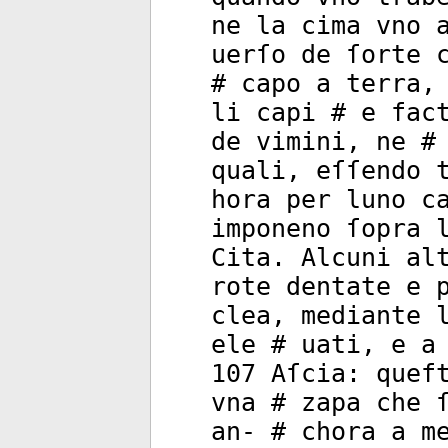
ne la cima vno 
uerſo de ſorte 
# capo a terra,
li capi # e fac
de vimini, ne #
quali, eſſendo 
hora per luno c
imponeno ſopra 
Cita. Alcuni al
rote dentate e 
clea, mediante 
ele # uati, e a
107 Aſcia: quef
vna # zapa che 
an- # chora a m