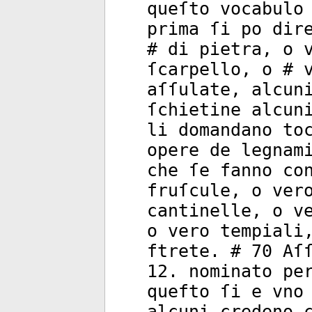
queſto vocabulo
prima ſi po dir
# di pietra, o 
ſcarpello, o # 
aſſulate, alcun
ſchietine alcun
li domandano to
opere de legnam
che ſe fanno co
fruſcule, o ver
cantinelle, o v
o vero tempiali
ftrete. # 70 Aſ
12. nominato pe
quefto ſi e vno
alcuni credeno 