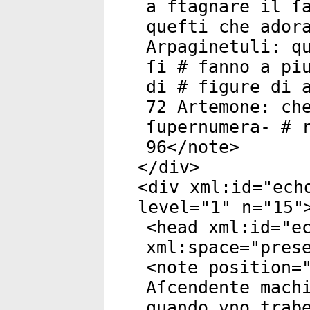
a ftagnare il ſ
quefti che ador
Arpaginetuli: q
ſi # fanno a pi
di # figure di 
72 Artemone: ch
ſupernumera- # 
96</
note
>
</
div
>
<
div
xml:id
="
ech
level
="
1
"
n
="
15
"
<
head
xml:id
="
e
xml:space
="
pres
<
note
position
=
Aſcendente mach
quando vno trab