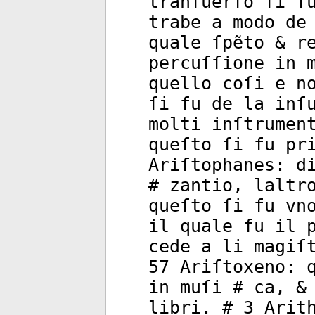
tranſuerſo ſi ſ
trabe a modo de
quale ſpẽto & r
percuſſione in 
quello coſi e n
ſi fu de la inſ
molti inſtrumen
queſto ſi fu pr
Ariſtophanes: d
# zantio, laltr
queſto ſi fu vn
il quale fu il 
cede a li magiſ
57 Ariſtoxeno: 
in muſi # ca, &
libri. # 3 Arit