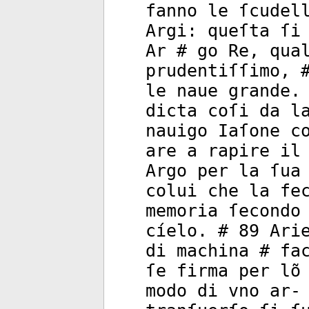
fanno le ſcudel
Argi: queſta ſi
Ar # go Re, qua
prudentiſſimo, 
le naue grande.
dicta coſi da l
nauigo Iaſone c
are a rapire il
Argo per la ſua
colui che la fe
memoria ſecondo
cíelo. # 89 Ari
di machina # fa
ſe firma per lõ
modo di vno ar-