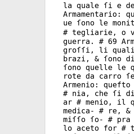
la quale ſi e d
Armamentario: q
ue ſono le moni
# tegliarie, o 
guerra. # 69 Ar
groſſi, li qual
brazi, & ſono d
ſono quelle le 
rote da carro ſ
Armenio: quefto
# nia, che ſi d
ar # menio, il 
medica- # re, &
miſſo ſo- # pra
lo aceto for # 