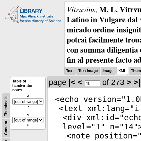
M. L. Vitrvu
Vitruvius
,
Latino in Vulgare dal v
mirado ordine insignit
potrai facilmente troua
con summa diligentia e
fin al presente facto a
Text
Text Image
Image
XML
Thumb
page
|<
<
of 273
>
>|
Table of
handwritten
notes
<
<
echo
version
="
1.0
Thumbnails
<
text
xml:lang
="
i
>
<
<
div
xml:id
="
ech
Content
level
="
1
"
n
="
14
"
>
<
note
position
=