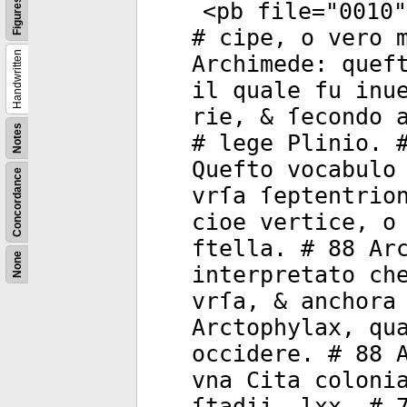
Figures
<
pb
file
="
0010
"
# cipe, o vero 
Handwritten
Archimede: quef
il quale fu inu
rie, & ſecondo 
Notes
# lege Plinio. 
Quefto vocabulo
Concordance
vrſa ſeptentrio
cioe vertice, o
ftella. # 88 Ar
None
interpretato ch
vrſa, & anchora
Arctophylax, qu
occidere. # 88 
vna Cita coloni
ſtadii. lxx. # 