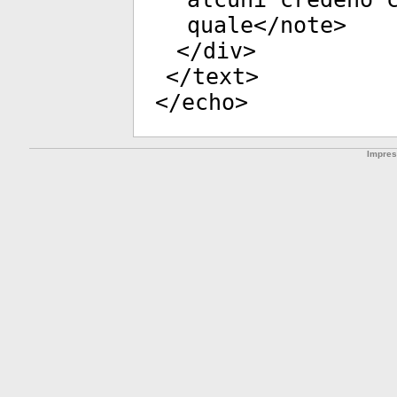
quale</
note
>
</
div
>
</
text
>
</
echo
>
Impre