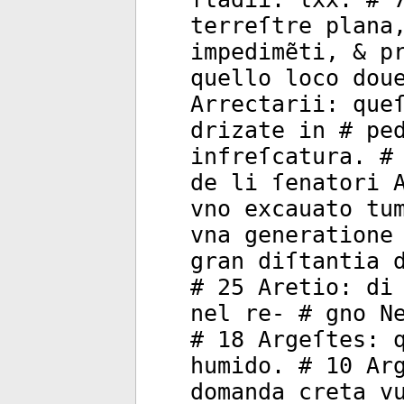
terreſtre plana
impedimẽti, & p
quello loco dou
Arrectarii: que
drizate in # pe
infreſcatura. #
de li ſenatori 
vno excauato tu
vna generatione
gran diſtantia 
# 25 Aretio: di
nel re- # gno N
# 18 Argeſtes: 
humido. # 10 Ar
domanda creta v