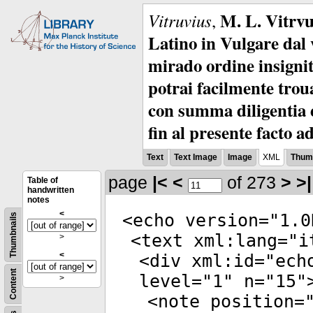
M. L. Vitrvu
Vitruvius
,
Latino in Vulgare dal v
mirado ordine insignit
potrai facilmente troua
con summa diligentia e
fin al presente facto a
Text
Text Image
Image
XML
Thumb
page
|<
<
of 273
>
>|
Table of
handwritten
notes
<
<
echo
version
="
1.0
Thumbnails
<
text
xml:lang
="
i
>
<
<
div
xml:id
="
ech
Content
level
="
1
"
n
="
15
"
>
<
note
position
=