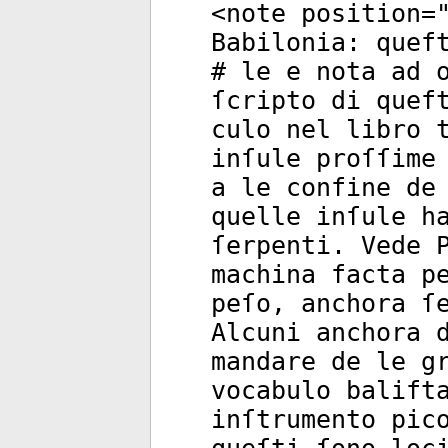
<
note
position
=
Babilonia: quef
# le e nota ad 
ſcripto di quef
culo nel libro 
inſule proſſime
a le confine de
quelle inſule h
ſerpenti. Vede 
machina facta p
peſo, anchora ſ
Alcuni anchora 
mandare de le g
vocabulo balift
inſtrumento pic