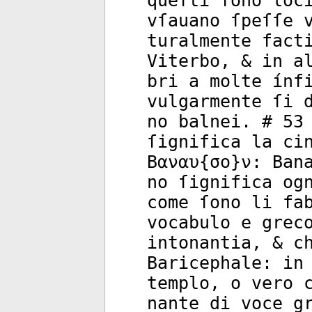
queſti ſono loc
vſauano ſpeſſe 
turalmente fact
Viterbo, & in a
bri a molte ínf
vulgarmente ſi 
no balnei. # 53
ſignifica la ci
Βαναυ{σο}ν: Ban
no ſignifica og
come ſono li fa
vocabulo e grec
intonantia, & c
Baricephale: in
templo, o vero 
nante di voce g