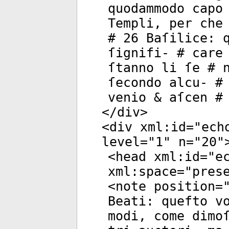
quodammodo capo
Templi, per che
# 26 Baſilice: 
ſignifi- # care
ſtanno li ſe # 
ſecondo alcu- #
venio & aſcen #
</
div
>
<
div
xml:id
="
ech
level
="
1
"
n
="
20
"
<
head
xml:id
="
e
xml:space
="
pres
<
note
position
=
Beati: quefto v
modi, come dimo