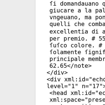
ſi domandauano 
giucare a la pa
vngeuano, ma po
quelli che comb
excellentia di 
per premio. # 5
ſuſco colore. #
ſolamente ſigni
principale memb
62.65</
note
>
</
div
>
<
div
xml:id
="
ech
level
="
1
"
n
="
17
"
<
head
xml:id
="
e
xml:space
="
pres