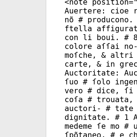
<
note
position
=
Auertere: cioe 
nõ # producono.
ftella affigura
con li boui. # 
colore aſſai no
moſche, & altri
carte, & in gre
Auctoritate: Au
ſuo # ſolo inge
vero # dice, ſi
coſa # trouata,
auctori- # tate
dignitate. # 1 
medeme ſe mo # 
ſpõtaneo, # e c