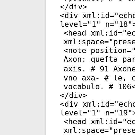
</
div
>
<
div
xml:id
="
ech
level
="
1
"
n
="
18
"
<
head
xml:id
="
e
xml:space
="
pres
<
note
position
=
Axon: queſta pa
axis. # 91 Axon
vno axa- # le, 
vocabulo. # 106
</
div
>
<
div
xml:id
="
ech
level
="
1
"
n
="
19
"
<
head
xml:id
="
e
xml:space
="
pres