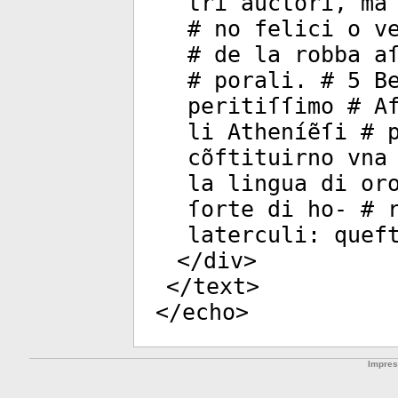
tri auctori, ma
# no felici o v
# de la robba a
# porali. # 5 B
peritiſſimo # A
li Atheníẽſi # 
cõftituirno vna
la lingua di or
ſorte di ho- # 
laterculi: quef
</
div
>
</
text
>
</
echo
>
Impre