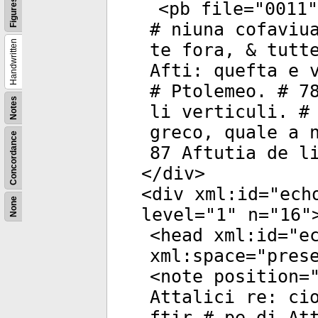
Figures
<
pb
file
="
0011
"
# niuna cofaviu
Handwritten
te fora, & tutt
Afti: quefta e 
# Ptolemeo. # 7
Notes
li verticuli. #
greco, quale a 
Concordance
87 Aftutia de l
</
div
>
<
div
xml:id
="
ech
None
level
="
1
"
n
="
16
"
<
head
xml:id
="
e
xml:space
="
pres
<
note
position
=
Attalici re: ci
ftir # pe di At