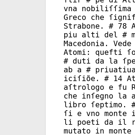
vna nobiliſſima
Greco che ſigni
Strabone. # 78 
piu alti del # 
Macedonia. Vede
Atomi: quefti ſ
# duti da la ſp
ab a # priuatiu
iciſiõe. # 14 A
aſtrologo e fu 
che inſegno la 
libro ſeptimo. 
ſi e vno monte 
li poeti da il 
mutato in monte