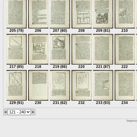
205
(79)
206
207
(80)
208
209
(81)
210
217
(85)
218
219
(86)
220
221
(87)
222
229
(91)
230
231
(62)
232
233
(93)
234
<
>
Impre