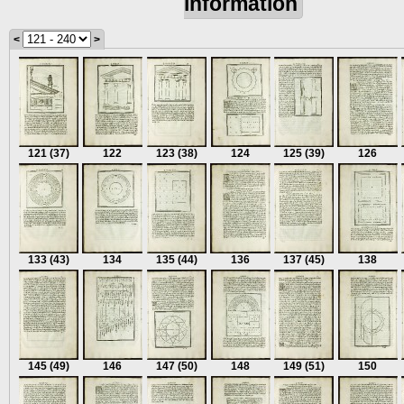
information
<
>
121
(37)
122
123
(38)
124
125
(39)
126
133
(43)
134
135
(44)
136
137
(45)
138
145
(49)
146
147
(50)
148
149
(51)
150