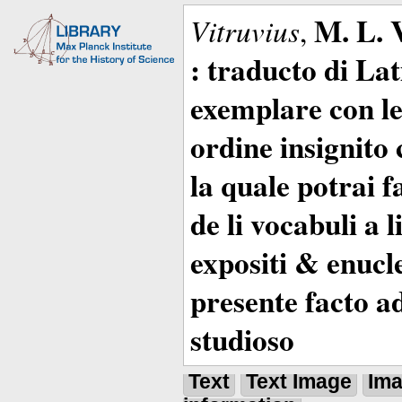
M. L. 
Vitruvius
,
: traducto di La
exemplare con le 
ordine insignito 
la quale potrai 
de li vocabuli a 
expositi & enucle
presente facto a
studioso
Text
Text Image
Im