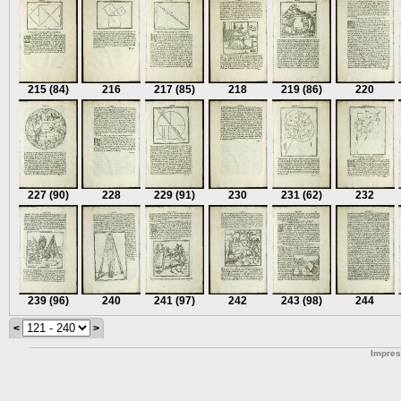
215
(84)
216
217
(85)
218
219
(86)
220
227
(90)
228
229
(91)
230
231
(62)
232
239
(96)
240
241
(97)
242
243
(98)
244
<
>
Impre