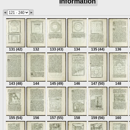
information
<
>
131
(42)
132
133
(43)
134
135
(44)
136
143
(48)
144
145
(49)
146
147
(50)
148
155
(54)
156
157
(55)
158
159
(56)
160