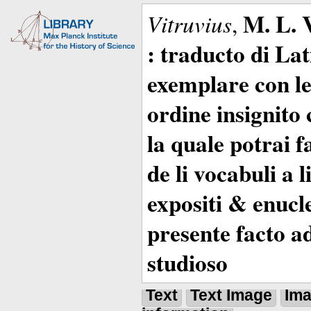
M. L. 
Vitruvius
,
: traducto di La
exemplare con le 
ordine insignito 
la quale potrai 
de li vocabuli a 
expositi & enucle
presente facto a
studioso
Text
Text Image
Im