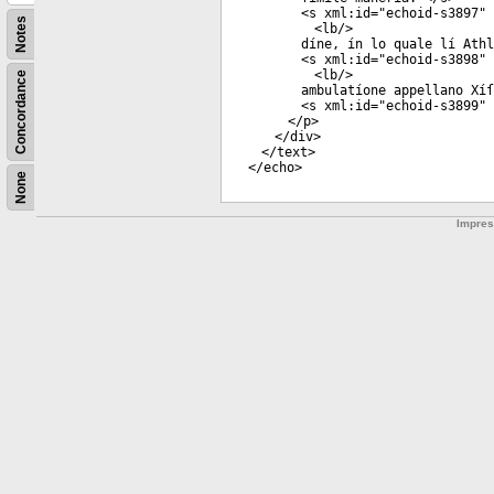
<
s
xml:id
="
echoid-s3897
"
Notes
<
lb
/>
díne, ín lo quale lí Athl
<
s
xml:id
="
echoid-s3898
"
<
lb
/>
Concordance
ambulatíone appellano Xíſ
<
s
xml:id
="
echoid-s3899
"
</
p
>
</
div
>
</
text
>
</
echo
>
None
Impre