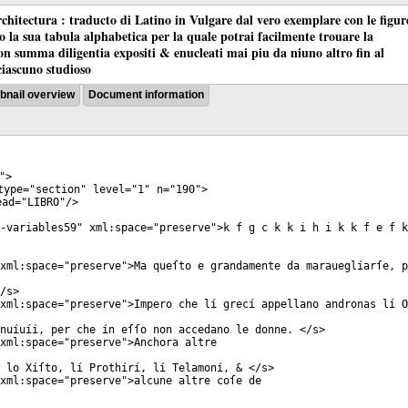
chitectura : traducto di Latino in Vulgare dal vero exemplare con le figur
co la sua tabula alphabetica per la quale potrai facilmente trouare la
 con summa diligentia expositi & enucleati mai piu da niuno altro fin al
ciascuno studioso
nail overview
Document information
">
ype
="
section
"
level
="
1
"
n
="
190
">
ad
="
LIBRO
"/>
-variables59
"
xml:space
="
preserve
">k f g c k k i h i k k f e f k
xml:space
="
preserve
">Ma queſto e grandamente da maraueglíarſe, p
/
s
>
xml:space
="
preserve
">Impero che lí grecí appellano andronas lí O
nuíuíí, per che ín eſſo non accedano le donne. </
s
>
xml:space
="
preserve
">Anchora altre
 lo Xíſto, lí Prothírí, lí Telamoní, & </
s
>
xml:space
="
preserve
">alcune altre coſe de