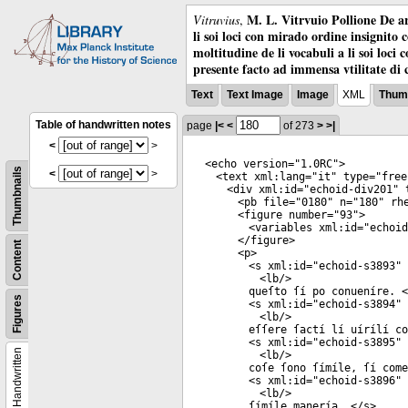
M. L. Vitrvuio Pollione De ar
Vitruvius
,
li soi loci con mirado ordine insignito 
moltitudine de li vocabuli a li soi loci
presente facto ad immensa vtilitate di 
Text
Text Image
Image
XML
Thumb
Table of handwritten notes
page
|<
<
of 273
>
>|
<
>
<
echo
version
="
1.0RC
">
Thumbnails
<
>
<
text
xml:lang
="
it
"
type
="
free
<
div
xml:id
="
echoid-div201
"
t
<
pb
file
="
0180
"
n
="
180
"
rhe
<
figure
number
="
93
">
<
variables
xml:id
="
echoid
</
figure
>
Content
<
p
>
<
s
xml:id
="
echoid-s3893
"
<
lb
/>
queſto ſí po conueníre. <
Figures
<
s
xml:id
="
echoid-s3894
"
<
lb
/>
eſſere ſactí lí uírílí co
<
s
xml:id
="
echoid-s3895
"
Handwritten
<
lb
/>
coſe ſono ſímíle, ſí come
<
s
xml:id
="
echoid-s3896
"
<
lb
/>
ſímíle manería. </
s
>