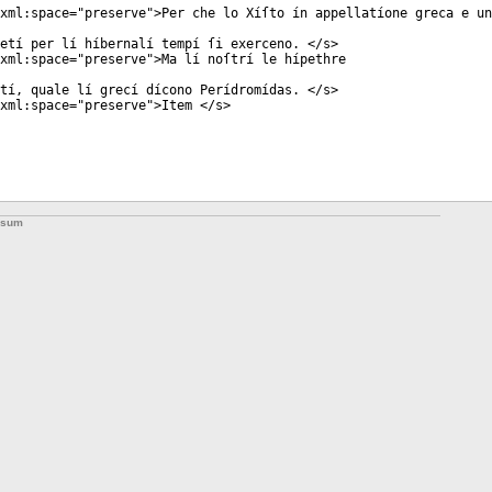
xml:space
="
preserve
">Per che lo Xíſto ín appellatíone greca e un
etí per lí híbernalí tempí ſi exerceno. </
s
>
xml:space
="
preserve
">Ma lí noſtrí le hípethre
tí, quale lí grecí dícono Perídromídas. </
s
>
xml:space
="
preserve
">Item </
s
>
ssum