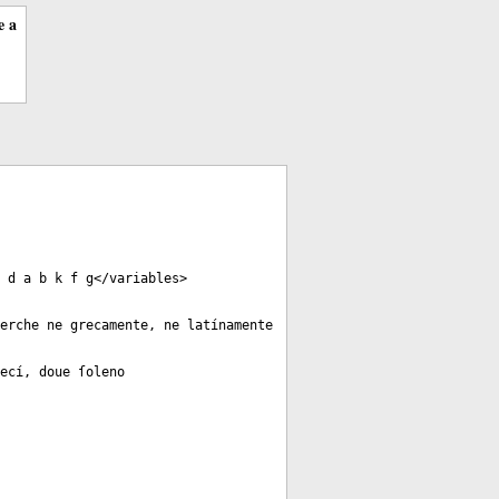
e a
 d a b k f g</
variables
>
erche ne grecamente, ne latínamente
ecí, doue ſoleno