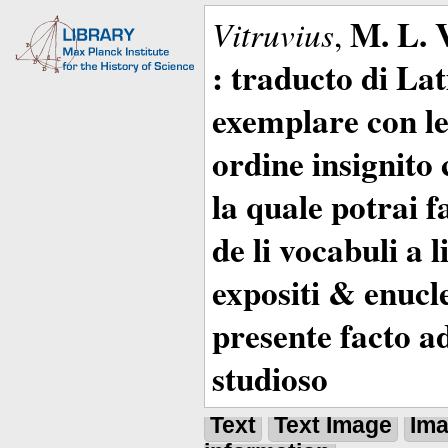
M. L. 
Vitruvius
,
: traducto di La
exemplare con le 
ordine insignito 
la quale potrai 
de li vocabuli a 
expositi & enucle
presente facto a
studioso
Text
Text Image
Im