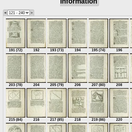
information
<
>
191
(72)
192
193
(73)
194
195
(74)
196
203
(78)
204
205
(79)
206
207
(80)
208
215
(84)
216
217
(85)
218
219
(86)
220