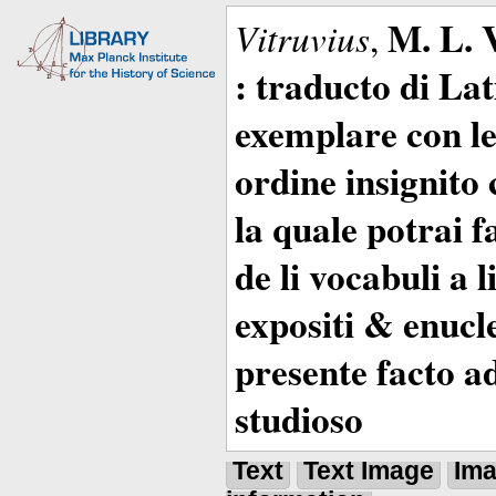
M. L. 
Vitruvius
,
: traducto di La
exemplare con le 
ordine insignito 
la quale potrai 
de li vocabuli a 
expositi & enucle
presente facto a
studioso
Text
Text Image
Im