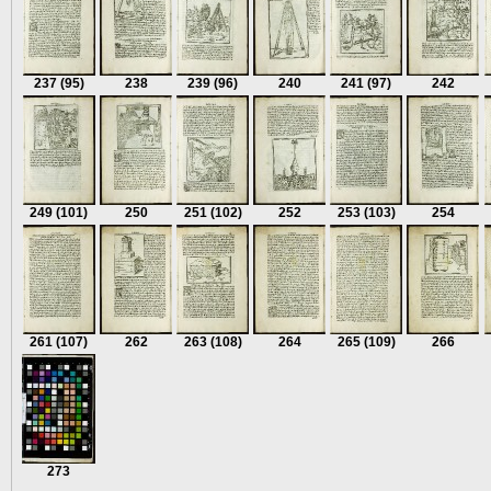
237
(95)
238
239
(96)
240
241
(97)
242
249
(101)
250
251
(102)
252
253
(103)
254
261
(107)
262
263
(108)
264
265
(109)
266
273