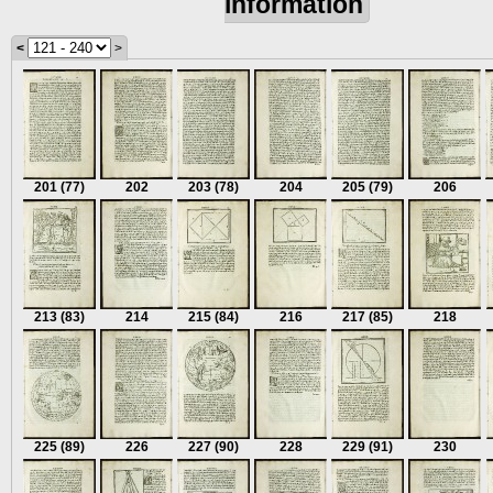
information
<
>
201
(77)
202
203
(78)
204
205
(79)
206
213
(83)
214
215
(84)
216
217
(85)
218
225
(89)
226
227
(90)
228
229
(91)
230