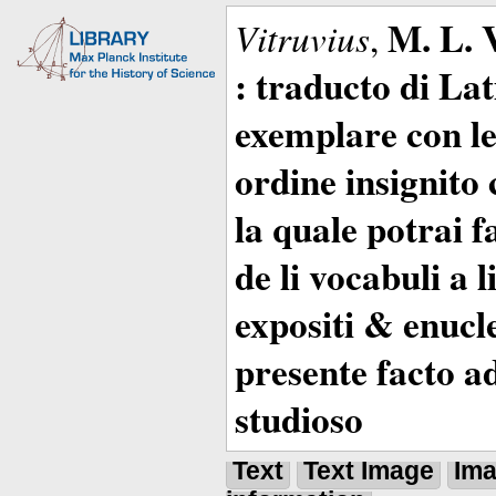
M. L. 
Vitruvius
,
: traducto di La
exemplare con le 
ordine insignito 
la quale potrai 
de li vocabuli a 
expositi & enucle
presente facto a
studioso
Text
Text Image
Im