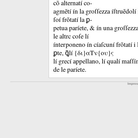
cõ alternatí co-
agmẽtí ín la groſſezza íſtruẽdolí
ſoí frõtatí la ꝑ-
petua paríete, &
ín una groſſezz
le altrc coſe lí
ínterponeno ín cíaſcuní frõtatí 
ꝑte, ꝗ̃lí {δι}αΤν{ου}ς
lí grecí appellano, lí qualí maſſ
de le paríete.
Impre