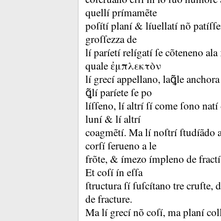
quellí prímamẽte
poſítí planí &
líuellatí nõ patíſſ
groſſezza de
lí paríetí relígatí ſe cõteneno al
quale ἐμπλεκτὸν
lí grecí appellano, laꝗ̃le anchora 
ꝗ̃lí paríete ſe po
líſſeno, lí altrí ſí come ſono natí
luní &
lí altrí
coagmẽtí.
Ma lí noſtrí ſtudíãdo a
corſí ſerueno a le
frõte, &
ímezo ímpleno de fractí
Et coſí ín eſſa
ſtructura ſí ſuſcítano tre cruſte,
de fracture.
Ma lí grecí nõ coſí, ma planí c