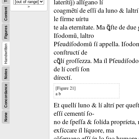
laterítíj) allígano lí
>
coagmẽtí de eſſí da luno &
laltr
Content
le fírme uírtu
te ala eternítate.
Ma ꝗ̃ſte de due 
Figures
Iſodomũ, laltro
Pſeudíſodomũ ſí appella.
Iſodomũ
Handwritten
conſtructí de
cꝗ̃lí groſſezza.
Ma íl Pſeudíſodo
de lí corſí ſon
Notes
dírectí.
Concordance
[Figure 21]
a b
Et quellí luno &
lí altrí per que
eſſí cementí ſo-
None
no de ſpeſſa &
ſolída propríeta,
exſíccare íl líquore, ma
cõſeruano eſſí ín lo ſuo humore 