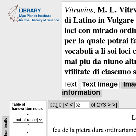
M. L. Vitrv
Vitruvius
,
di Latino in Vulgare 
loci con mirado ordin
per la quale potrai f
vocabuli a li soi loc
mai piu da niuno alt
vtilitate di ciascuno 
Text
Text Image
Ima
information
page
|<
<
of 273
>
>|
Table of
handwritten notes
<
L
Thumbnails
>
ſeu de la píetra dura ordínaríam
<