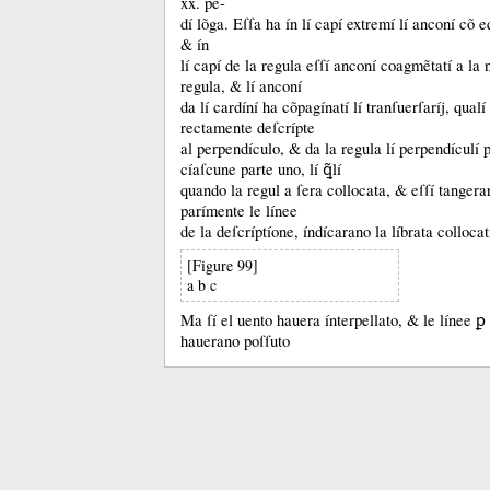
xx.
pe-
dí lõga.
Eſſa ha ín lí capí extremí lí anconí cõ 
&
ín
lí capí de la regula eſſí anconí coagmẽtatí a la
regula, &
lí anconí
da lí cardíní ha cõpagínatí lí tranſuerſaríj, qualí
rectamente deſcrípte
al perpendículo, &
da la regula lí perpendículí 
cíaſcune parte uno, lí ꝗ̃lí
quando la regul a ſera collocata, &
eſſí tanger
parímente le línee
de la deſcríptíone, índícarano la líbrata collocat
[Figure 99]
a b c
Ma ſí el uento hauera ínterpellato, &
le línee ꝑ
hauerano poſſuto