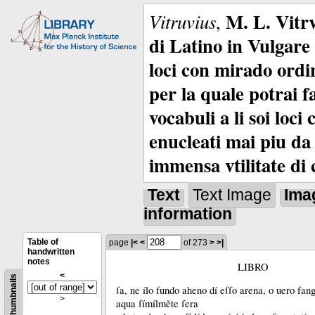
M. L. Vitrv
Vitruvius
,
di Latino in Vulgare 
loci con mirado ordin
per la quale potrai f
vocabuli a li soi loc
enucleati mai piu da 
immensa vtilitate di 
Text
Text Image
Ima
information
Table of
page
|<
<
of 273
>
>|
handwritten
notes
LIBRO
<
Thumbnails
ſa, ne ílo fundo aheno dí eſſo arena, o uero fang
>
aqua ſímílmẽte ſera