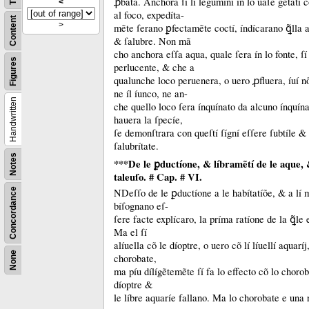
ꝓbata.
Anchora ſí lí legumíní ín lo uaſe getatí c
<
al foco, expedíta-
Content
>
mẽte ſerano ꝑfectamẽte coctí, índícarano ꝗ̃lla 
&
ſalubre.
Non mã
cho anchora eſſa aqua, quale ſera ín lo fonte, ſ
Figures
perlucente, &
che a
qualunche loco peruenera, o uero ꝓfluera, íuí n
ne íl íunco, ne an-
Handwritten
che quello loco ſera ínquínato da alcuno ínquí
hauera la ſpecíe,
ſe demonſtrara con queſtí ſígní eſſere ſubtíle &
ſalubrítate.
Notes
***De le ꝑductíone, & líbramẽtí de le aque, 
taleuſo. # Cap. # VI.
NDeſſo de le ꝑductíone a le habítatíõe, &
a lí
Concordance
bíſognano eſ-
ſere facte explícaro, la príma ratíone de la ꝗ̃le 
Ma el ſí
alíuella cõ le díoptre, o uero cõ lí líuellí aquaríj
None
chorobate,
ma píu dílígẽtemẽte ſí fa lo effecto cõ lo chorob
díoptre &
le líbre aquaríe fallano.
Ma lo chorobate e una r