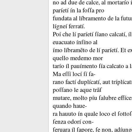
no ad due de calce, al mortarío 
paríetí ín la foſſa pro
fundata al líbramento de la futur
lígneí ferratí.
Poí che lí paríetí ſíano calcatí, 
euacuato ínſíno al
ímo líbramẽto de lí paríetí.
Et e
quello medemo mor
tarío íl pauímento ſía calcato a 
Ma eſſí locí ſí ſa-
rano factí duplícatí, aut tríplícat
poſſano le aque trãſ
mutare, molto píu ſalubre effíce
quando haue-
ra hauuto ín quale loco el ſottoſ
ſenza odorí con-
ſeruara íl ſapore, ſe non, adíung