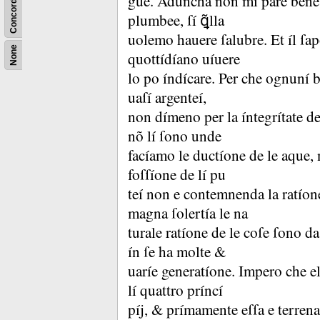
Concordance
gue.
Aduncha non mí pare bene l
plumbee, ſí ꝗ̃lla
uolemo hauere ſalubre.
Et íl ſa
None
quottídíano uíuere
lo po índícare.
Per che ognuní b
uaſí argenteí,
non dímeno per la íntegrítate del
nõ lí ſono unde
facíamo le ductíone de le aque, n
foſſíone de lí pu
teí non e contemnenda la ratíone
magna ſolertía le na
turale ratíone de le coſe ſono da
ín ſe ha molte &
uaríe generatíone.
Impero che el
lí quattro príncí
píj, &
prímamente eſſa e terren