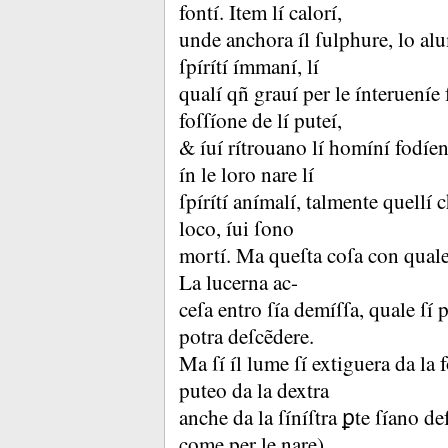
fontí.
Item lí calorí,
unde anchora íl ſulphure, lo a
ſpírítí ímmaní, lí
qualí qñ grauí per le ínterueníe 
foſſíone de lí puteí,
&
íuí rítrouano lí homíní fodíe
ín le loro nare lí
ſpírítí anímalí, talmente quellí
loco, íui ſono
mortí.
Ma queſta coſa con quale 
La lucerna ac-
ceſa entro ſía demíſſa, quale ſí
potra deſcẽdere.
Ma ſí íl lume ſí extiguera da la 
puteo da la dextra
anche da la ſíníſtra ꝑte ſíano de
come per le nare)