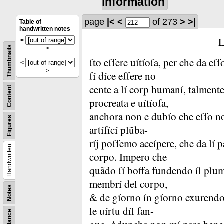
information
page
|<
<
of 273
>
>|
Table of
handwritten notes
<
Thumbnails
>
ſto eſſere uítíoſa, per che da e
<
>
ſí díce eſſere no
cente a lí corp humaní, talmente
Content
procreata e uítíoſa,
anchora non e dubío che eſſo no
Figures
artífící plũba-
ríj poſſemo accípere, che da lí p
Handwritten
corpo.
Impero che
quãdo ſí boffa fundendo íl plumb
membrí del corpo,
Notes
&
de gíorno ín gíorno exurendo,
le uírtu díl ſan-