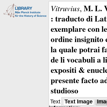
M. L. 
Vitruvius
,
: traducto di La
exemplare con le 
ordine insignito 
la quale potrai 
de li vocabuli a 
expositi & enucle
presente facto a
studioso
Text
Text Image
Ima