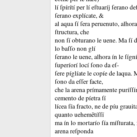
lí ſpírítí per lí eſtuaríj ſerano de
ſerano explícate, &
al aqua ſí ſera peruenuto, alhora
ſtructura, che
non ſí obturano le uene.
Ma ſí d
lo baſſo non glí
ſerano le uene, alhora ín le ſígní
ſuperíorí locí ſono da eſ-
ſere píglíate le copíe de laqua.
M
ſono da eſſer facte,
che la arena prímamente puríſſ
cemento de píetra ſí
lícea ſía fracto, ne de píu grauit
quanto uehemẽtíſſí
ma ín lo mortarío ſía míſturata
arena reſponda