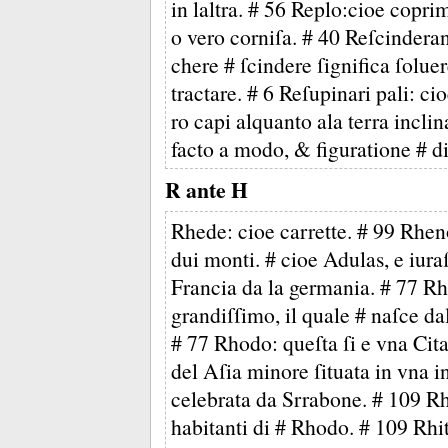
in laltra. # 56 Replo:cioe copri
o vero corniſa. # 40 Reſcindera
chere # ſcindere ſignifica ſolue
tractare. # 6 Reſupinari pali: cio
ro capi alquanto ala terra inclin
facto a modo, & figuratione # di
R ante H
Rhede: cioe carrette. # 99 Rhen
dui monti. # cioe Adulas, e iuraſ
Francia da la germania. # 77 R
grandiſſimo, il quale # naſce d
# 77 Rhodo: queſta ſi e vna Cit
del Aſia minore ſituata in vna
celebrata da Srrabone. # 109 Rh
habitanti di # Rhodo. # 109 Rh