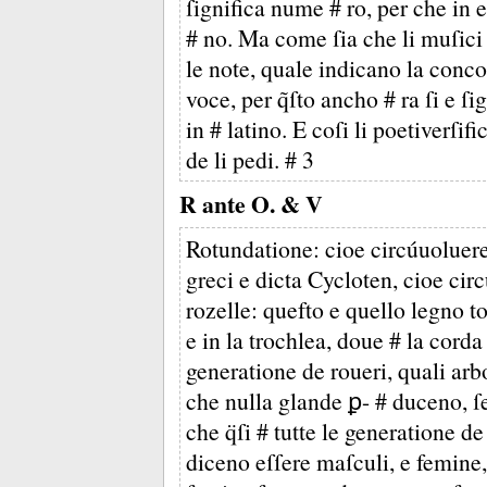
ſignifica nume # ro, per che in e
# no. Ma come ſia che li muſici 
le note, quale indicano la concor
voce, per q̃ſto ancho # ra ſi e ſ
in # latino. E coſi li poetiverſi
de li pedi. # 3
R ante O. & V
Rotundatione: cioe circúuoluere
greci e dicta Cycloten, cioe circ
rozelle: quefto e quello legno 
e in la trochlea, doue # la cord
generatione de roueri, quali arbo
che nulla glande ꝑ- # duceno, ſe
che q̈ſi # tutte le generatione de 
diceno eſſere maſculi, e femine