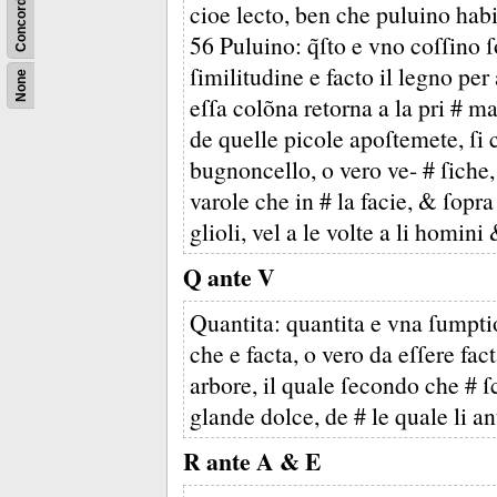
Concordance
cioe lecto, ben che puluino habia
56 Puluino: q̃ſto e vno coſſino ſ
ſimilitudine e facto il legno per
None
eſſa colõna retorna a la pri # m
de quelle picole apoſtemete, ſi
bugnoncello, o vero ve- # ſiche,
varole che in # la facie, & ſopra
glioli, vel a le volte a li homin
Q ante V
Quantita: quantita e vna ſumpti
che e facta, o vero da eſſere fac
arbore, il quale ſecondo che # 
glande dolce, de # le quale li a
R ante A & E