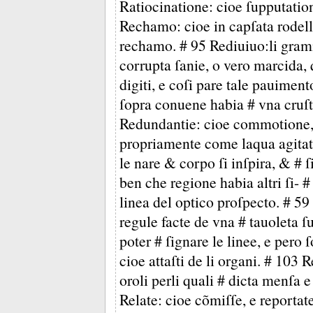
Ratiocinatione: cioe ſupputation
Rechamo: cioe in capſata rodel
rechamo. # 95 Rediuiuo:li gramm
corrupta ſanie, o vero marcida, q
digiti, e coſi pare tale pauimento
ſopra conuene habia # vna cruſ
Redundantie: cioe commotione, 
propriamente come laqua agitata
le nare & corpo ſi inſpira, & # ſ
ben che regione habia altri ſi- #
linea del optico proſpecto. # 59 
regule facte de vna # tauoleta ſub
poter # ſignare le linee, e pero 
cioe attaſti de li organi. # 103 
oroli perli quali # dicta menſa 
Relate: cioe cõmiſſe, e reportate