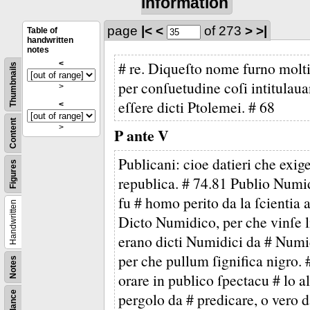
information
page
|<
<
of 273
>
>|
Table of
handwritten
notes
# re. Diqueſto nome furno molti 
<
Thumbnails
per conſuetudine coſi intitulaua
>
eſſere dicti Ptolemei. # 68
<
Content
>
P ante V
Publicani: cioe datieri che exig
Figures
republica. # 74.81 Publio Numi
fu # homo perito da la ſcientia 
Handwritten
Dicto Numidico, per che vinſe li
erano dicti Numidici da # Numid
per che pullum ſignifica nigro. 
Notes
orare in publico ſpectacu # lo a
pergolo da # predicare, o vero d