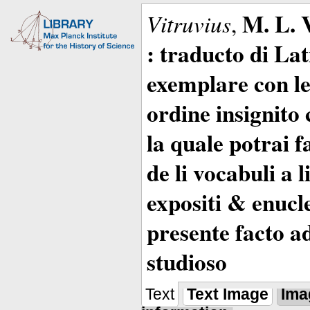
M. L. 
Vitruvius
,
: traducto di La
exemplare con le 
ordine insignito 
la quale potrai 
de li vocabuli a 
expositi & enucle
presente facto a
studioso
Text
Text Image
Ima