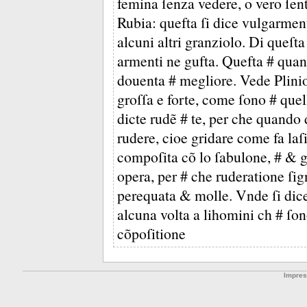
femina ſenza vedere, o vero ſent
Rubia: quefta ſi dice vulgarment
alcuni altri granziolo. Di queſta
armenti ne gufta. Quefta # quanto
douenta # megliore. Vede Plinio
groſſa e forte, come ſono # que
dicte rudẽ # te, per che quando 
rudere, cioe gridare come fa laſ
compoſita cõ lo ſabulone, # & gl
opera, per # che ruderatione ſi
perequata & molle. Vnde ſi dice
alcuna volta a lihomini ch # ſon
cõpoſitione
Impre