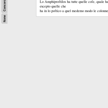
Concordance
Lo Amphíproſtílos ha tutte quelle coſe, quale ha 
excepto quelle che
ha ín lo poſtíco a quel medemo modo le colon
None