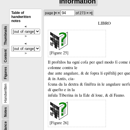
information
Table of
page
|<
<
of 273
>
>|
handwritten
notes
LIBRO
<
Thumbnails
>
<
Content
[Figure 25]
>
Il proſtílos ha ogní coſa per quel modo ſí come 
colonne contra le
Figures
due ante angulare, &
de ſopra lí epíſtílíj per q
&
ín Antís, cia-
ſcuna da la dextra &
ſíníſtra ín le angulare uer
Handwritten
dí queſto e ín la
ínſula Tíberína ín la Ede dí loue, &
dí Fauno.
Notes
[Figure 26]