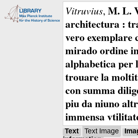
M. L. 
Vitruvius
,
architectura : t
vero exemplare co
mirado ordine in
alphabetica per 
trouare la moltitu
con summa dilige
piu da niuno altr
immensa vtilitat
Text
Text Image
Ima