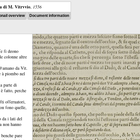
ra di M. Vitrvvio
,
1556
nail overview
Document information
ſe ſi deono
le colonne altre
h@amano da Vit.
e à piombo nel
a parte di
 è ſatto, perche
ti oſſeruatori,
on ſono quelle,
da i lati del
ia non hanno
, benche pare