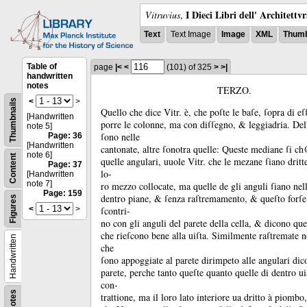
I Dieci Libri dell' Architettv
Vitruvius
,
Text
Text Image
Image
XML
Thumb
Table of
page
|<
<
(101)
of 325
>
>|
handwritten
notes
TERZO.
<
>
Thumbnails
Quello che dice Vitr.
è, che poſte le baſe, ſopra di eſ
[Handwritten
porre le colonne, ma con diſſegno, &
leggiadria.
Del
note 5]
ſono nelle
Page: 36
[Handwritten
cantonate, altre ſonotra quelle:
Queste mediane ſi c
note 6]
Content
quelle angulari, uuole Vitr.
che le mezane ſiano dritt
Page: 37
lo-
[Handwritten
note 7]
ro mezzo collocate, ma quelle de gli anguli ſiano nell
Page: 159
dentro piane, &
ſenza raſtremamento, &
queſto forſe
Figures
<
>
ſcontri-
no con gli anguli del parete della cella, &
dicono queſ
che rieſcono bene alla uiſta.
Similmente raſtremate n
Handwritten
che
ſono appoggiate al parete dirimpeto alle angulari dico 
parete, perche tanto queſte quanto quelle di dentro u
con-
Notes
trattione, ma il loro lato interiore ua dritto à piombo