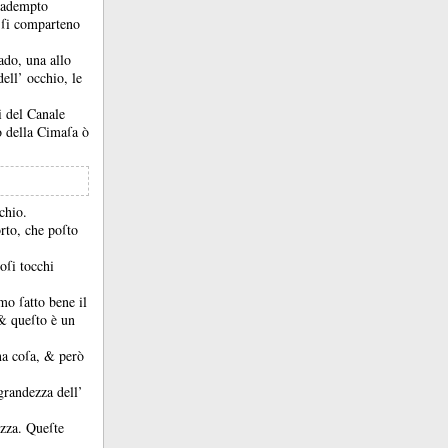
 adempto
ſi comparteno
ado, una allo
ell’ occhio, le
i del Canale
o della Cimaſa ò
chio.
rto, che poſto
oſi tocchi
mo ſatto bene il
 &
queſto è un
una coſa, &
però
grandezza dell’
ezza.
Queſte