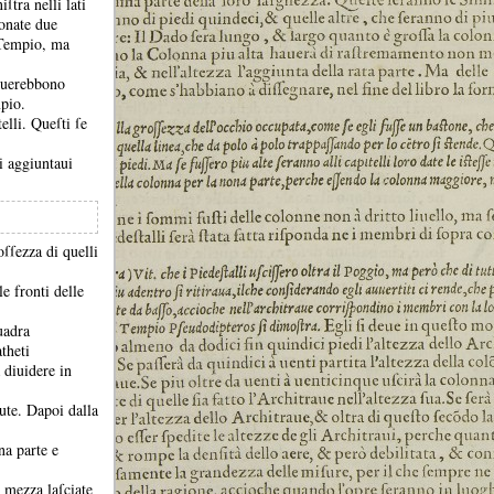
iſtra nelli lati
tonate due
l Tempio, ma
eruerebbono
mpio.
telli.
Queſti ſe
i aggiuntaui
ſſezza di quelli
le fronti delle
uadra
theti
 diuidere in
lute.
Dapoi dalla
na parte e
e mezza laſciate