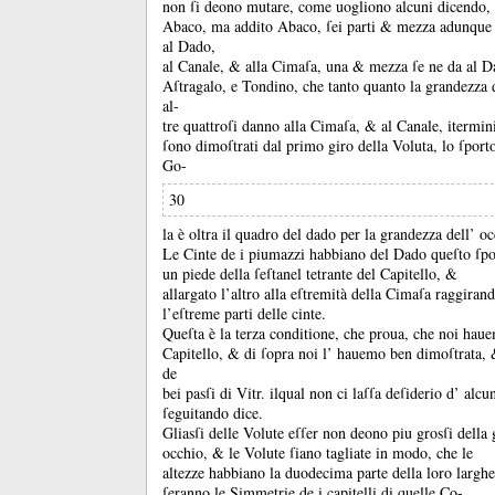
non ſi deono mutare, come uogliono alcuni dicendo,
Abaco, ma addito Abaco, ſei parti &
mezza adunque 
al Dado,
al Canale, &
alla Cimaſa, una &
mezza ſe ne da al D
Aſtragalo, e Tondino, che tanto quanto la grandezza d
al-
tre quattroſi danno alla Cimaſa, &
al Canale, itermin
ſono dimoſtrati dal primo giro della Voluta, lo ſport
Go-
30
la è oltra il quadro del dado per la grandezza dell’ oc
Le Cinte de i piumazzi habbiano del Dado queſto ſpo
un piede della ſeſtanel tetrante del Capitello, &
allargato l’altro alla eſtremità della Cimaſa raggirand
l’eſtreme parti delle cinte.
Queſta è la terza conditione, che proua, che noi haue
Capitello, &
di ſopra noi l’ hauemo ben dimoſtrata,
de
bei pasſi di Vitr.
ilqual non ci laſſa deſiderio d’ alc
ſeguitando dice.
Gliasſi delle Volute eſſer non deono piu grosſi della 
occhio, &
le Volute ſiano tagliate in modo, che le
altezze habbiano la duodecima parte della loro largh
ſeranno le Simmetrie de i capitelli di quelle Co-