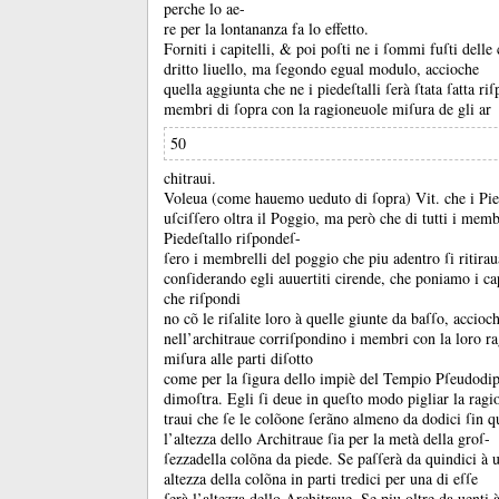
perche lo ae-
re per la lontananza fa lo effetto.
Forniti i capitelli, &
poi poſti ne i ſommi fuſti delle
dritto liuello, ma ſegondo egual modulo, accioche
quella aggiunta che ne i piedeſtalli ſerà ſtata ſatta ri
membri di ſopra con la ragioneuole miſura de gli ar
50
chitraui.
Voleua (come hauemo ueduto di ſopra) Vit.
che i Pie
uſciſſero oltra il Poggio, ma però che di tutti i memb
Piedeſtallo riſpondeſ-
ſero i membrelli del poggio che piu adentro ſi ritirau
conſiderando egli auuertiti cirende, che poniamo i ca
che riſpondi
no cõ le riſalite loro à quelle giunte da baſſo, accioc
nell’architraue corriſpondino i membri con la loro r
miſura alle parti diſotto
come per la ſigura dello impiè del Tempio Pſeudodip
dimoſtra.
Egli ſi deue in queſto modo pigliar la ragio
traui che ſe le colõone ſerãno almeno da dodici ſin q
l’altezza dello Architraue ſia per la metà della groſ-
ſezzadella colõna da piede.
Se paſſerà da quindici à ue
altezza della colõna in parti tredici per una di eſſe
ſerà l’altezza dello Architraue.
Se piu oltre da uenti 