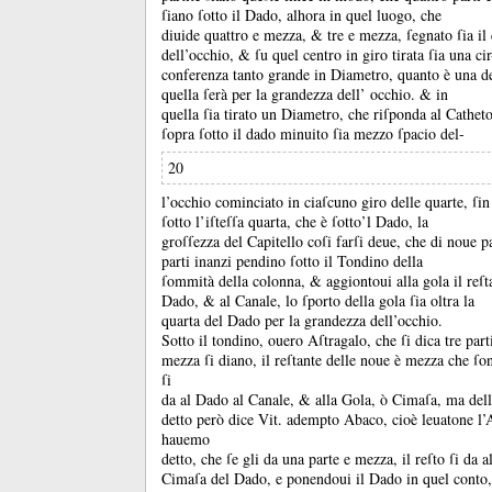
ſiano ſotto il Dado, alhora in quel luogo, che
diuide quattro e mezza, &
tre e mezza, ſegnato ſia il
dell’occhio, &
ſu quel centro in giro tirata ſia una cir
conferenza tanto grande in Diametro, quanto è una del
quella ſerà per la grandezza dell’ occhio.
&
in
quella ſia tirato un Diametro, che riſponda al Catheto
ſopra ſotto il dado minuito ſia mezzo ſpacio del-
20
l’occhio cominciato in ciaſcuno giro delle quarte, ſin
ſotto l’iſteſſa quarta, che è ſotto’l Dado, la
groſſezza del Capitello coſi farſi deue, che di noue p
parti inanzi pendino ſotto il Tondino della
ſommità della colonna, &
aggiontoui alla gola il reſt
Dado, &
al Canale, lo ſporto della gola ſia oltra la
quarta del Dado per la grandezza dell’occhio.
Sotto il tondino, ouero Aſtragalo, che ſi dica tre part
mezza ſi diano, il reſtante delle noue è mezza che ſo
ſi
da al Dado al Canale, &
alla Gola, ò Cimaſa, ma del
detto però dice Vit.
adempto Abaco, cioè leuatone l’
hauemo
detto, che ſe gli da una parte e mezza, il reſto ſi da
Cimaſa del Dado, e ponendoui il Dado in quel conto