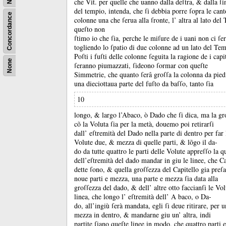
che Vit.
per quelle che uanno dalla deſtra, &
dalla ſin
del tempio, intenda, che ſi debbia porre ſopra le can
Concordance
colonne una che ſerua alla ſronte, l’ altra al lato de
queſto non
ſtimo io che ſia, perche le miſure de i uani non ci ſ
togliendo lo ſpatio di due colonne ad un lato del Te
Poſti i fuſti delle colonne ſeguita la ragione de i capi
None
ſeranno piumazzati, ſideono ſormar con queſte
Simmetrie, che quanto ſerâ groſſa la colonna da pied
una dieciottaua parte del fuſto da baſſo, tanto ſia
10
longo, &
largo l’Abaco, ò Dado che ſi dica, ma la gro
cõ la Voluta ſia per la metà, douemo poi retirarſi
dall’ eſtremità del Dado nella parte di dentro per far 
Volute due, &
mezza di quelle parti, &
lõgo il da-
do da tutte quattro le parti delle Volute appreſſo la q
dell’eſtremità del dado mandar in giu le linee, che Ca
dette ſono, &
quella groſſezza del Capitello gia preſa
noue parti e mezza, una parte e mezza ſia data alla
groſſezza del dado, &
dell’ altre otto faccianſi le Vo
linea, che longo l’ eſtremità dell’ A baco, o Da-
do, all’ingiù ſerà mandata, egli ſi deue ritirare, per u
mezza in dentro, &
mandarne giu un’ altra, indi
partite ſiano queſte linee in modo, che quattro parti 