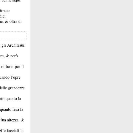
itraue
dici
aue, &
oltra di
 gli Architraui,
ere, &
però
 miſure, per il
quando l’opre
 delle grandezze.
anto quanto la
 quanto ſerà la
 ſua altezza, &
eſſe facciaſi la