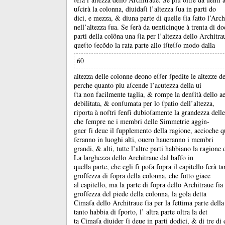
uſcirà la colonna, diuidaſi l’altezza ſua in parti do
dici, e mezza, &
diuna parte di quelle ſia ſatto l’Arch
nell’altezza ſua.
Se ſerà da uenticinque à trenta di do
parti della colõna una ſia per l’altezza dello Architr
queſto ſecõdo la rata parte allo iſteſſo modo dalla
60
altezza delle colonne deono eſſer ſpedite le altezze de
perche quanto piu aſcende l’acutezza della ui
ſta non facilmente taglia, &
rompe la denſità dello a
debilitata, &
conſumata per lo ſpatio dell’altezza,
riporta à noſtri ſenſi dubioſamente la grandezza delle
che ſempre ne i membri delle Simmetrie aggin-
gner ſi deue il ſupplemento della ragione, accioche 
ſeranno in luoghi alti, ouero haueranno i membri
grandi, &
alti, tutte l’altre parti habbiano la ragione
La larghezza dello Architraue dal baſſo in
quella parte, che egli ſi poſa ſopra il capitello ſerà t
groſſezza di ſopra della colonna, che ſotto giace
al capitello, ma la parte di ſopra dello Architraue ſia
groſſezza del piede della colonna, la gola detta
Cimaſa dello Architraue ſia per la ſettima parte della
tanto habbia di ſporto, l’ altra parte oltra la det
ta Cimaſa diuider ſi deue in parti dodici, &
di tre di 