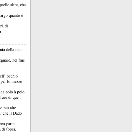
quelle altre, che
largo quanto è
rà di
a
nta della rata
egnare, nel fine
ell’ occhio
e per lo mezzo
e da polo à polo
ſure di que
o piu alte
è, che il Dado
ona parte,
 di ſopra,