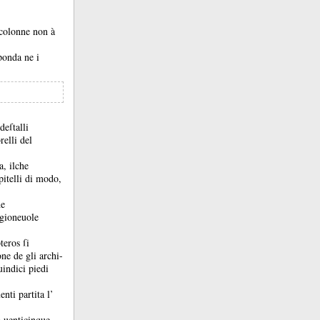
 colonne non à
ſponda ne i
deſtalli
relli del
a, ilche
pitelli di modo,
he
agioneuole
teros ſi
ne de gli archi-
uindici piedi
nti partita l’
à uenticinque