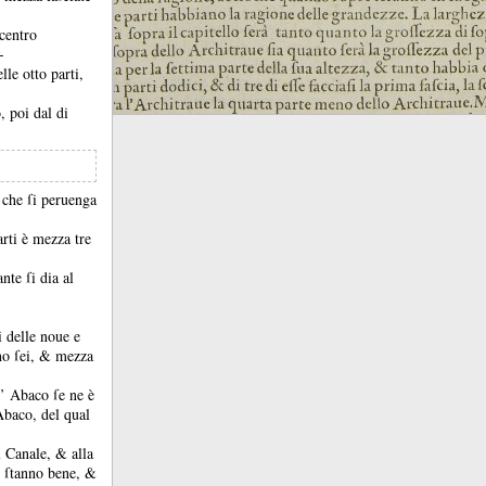
 centro
-
le otto parti,
, poi dal di
 che ſi peruenga
arti è mezza tre
ante ſi dia al
i delle noue e
no ſei, &
mezza
l’ Abaco ſe ne è
Abaco, del qual
 al Canale, &
alla
, ſtanno bene, &