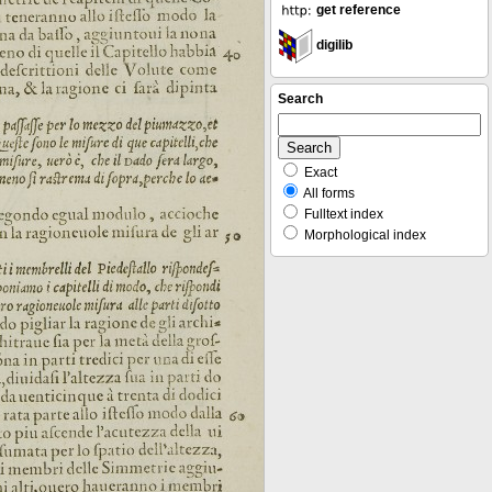
get reference
digilib
Search
Exact
All forms
Fulltext index
Morphological index