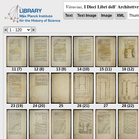
I Dieci Libri dell' Architettv
Vitruvius
,
Text
Text Image
Image
XML
Thumb
<
>
11
(7)
12
(8)
13
(9)
14
(10)
15
(11)
16
(12)
23
(19)
24
(20)
25
26
(21)
27
28
(22)