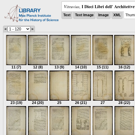
I Dieci Libri dell' Architettv
Vitruvius
,
Text
Text Image
Image
XML
Thumb
<
>
11
(7)
12
(8)
13
(9)
14
(10)
15
(11)
16
(12)
23
(19)
24
(20)
25
26
(21)
27
28
(22)