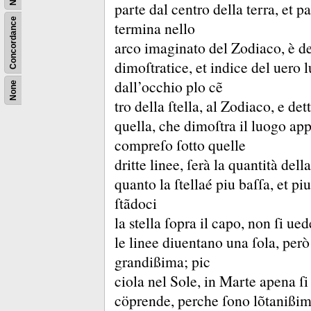
parte dal centro della terra, et p
Concordance
termina nello
arco imaginato del Zodiaco, è de
dimoſtratice, et indice del uero 
dall’occhio plo cẽ
None
tro della ſtella, al Zodiaco, e de
quella, che dimoſtra il luogo ap
compreſo ſotto quelle
dritte linee, ſerà la quantità del
quanto la ſtellaé piu baſſa, et p
ſtãdoci
la stella ſopra il capo, non ſi u
le linee diuentano una ſola, però
grandißima;
pic
ciola nel Sole, in Marte apena ſ
cöprende, perche ſono lõtanißimi,