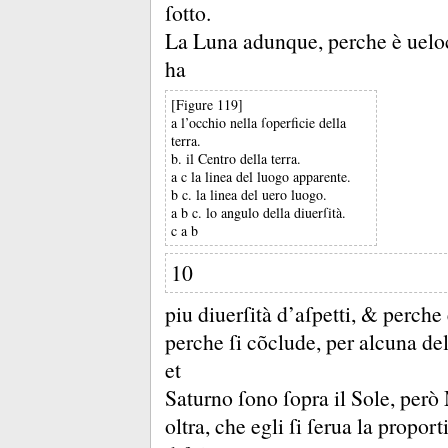
ſotto.
La Luna adunque, perche è ueloci
ha
[Figure 119]
a l’occhio nella ſoperficie della
terra.
b. il Centro della terra.
a c la linea del luogo apparente.
b c. la linea del uero luogo.
a b c. lo angulo della diuerſità.
c a b
10
piu diuerſità d’aſpetti, &
perche e
perche ſi cõclude, per alcuna del
et
Saturno ſono ſopra il Sole, però 
oltra, che egli ſi ſerua la propor