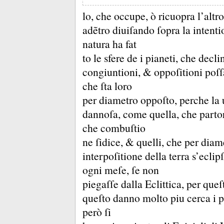
lo, che occupe, ò ricuopra l’altr
adẽtro diuiſando ſopra la intentio
natura ha fat
to le sfere de i pianeti, che decl
congiuntioni, &
oppoſitioni poſſ
che ſta loro
per diametro oppoſto, perche la 
dannoſa, come quella, che parto
che combuſtio
ne ſidice, &
quelli, che per diam
interpoſitione della terra s’ecl
ogni meſe, ſe non
piegaſſe dalla Eclittica, per queſ
queſto danno molto piu cerca i pi
però ſi