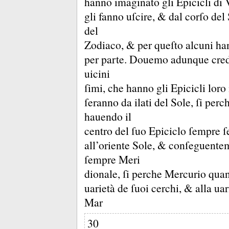
hanno imaginato gli Epicicli di
gli fanno uſcire, &
dal corſo del
del
Zodiaco, &
per queſto alcuni ha
per parte.
Douemo adunque creder
uicini
ſimi, che hanno gli Epicicli lor
ſeranno da ilati del Sole, ſi pe
hauendo il
centro del ſuo Epiciclo ſempre ſe
all’oriente Sole, &
conſeguentem
ſempre Meri
dionale, ſi perche Mercurio qua
uarietà de ſuoi cerchi, &
alla ua
Mar
30