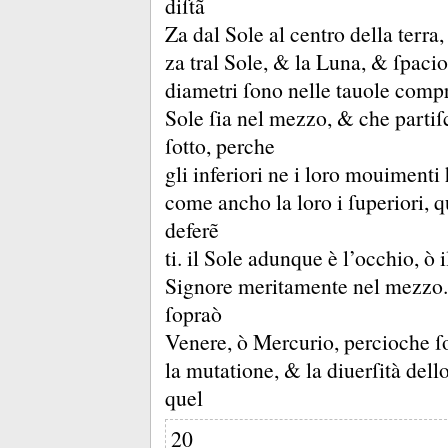
diſtã
Za dal Sole al centro della terra
za tral Sole, &
la Luna, &
ſpaci
diametri ſono nelle tauole comp
Sole ſia nel mezzo, &
che partiſc
ſotto, perche
gli inferiori ne i loro mouimenti
come ancho la loro i ſuperiori, qu
deferẽ
ti.
il Sole adunque è l’occhio, ò
Signore meritamente nel mezzo
ſopraò
Venere, ò Mercurio, percioche ſ
la mutatione, &
la diuerſità dell
quel
20