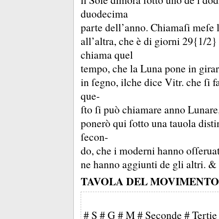
duodecima
parte dell’anno.
Chiamaſi meſe l
all’altra, che è di giorni 29{1/2
chiama quel
tempo, che la Luna pone in girar
in ſegno, ilche dice Vitr.
che ſi 
que-
ſto ſi può chiamare anno Lunare
ponerò qui ſotto una tauola distin
ſecon-
do, che i moderni hanno oſſerua
ne hanno aggiunti de gli altri.
&
TAVOLA DEL MOVIMENTO D
# S # G # M # Seconde # Tertie 