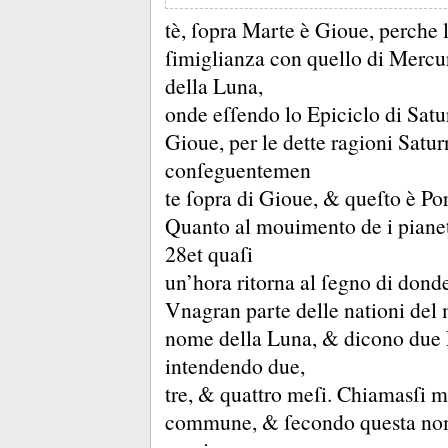
tè, ſopra Marte è Gioue, perche 
ſimiglianza con quello di Mercur
della Luna,
onde eſſendo lo Epiciclo di Satu
Gioue, per le dette ragioni Satu
conſeguentemen
te ſopra di Gioue, &
queſto è Por
Quanto al mouimento de i pianet
28et quaſi
un’hora ritorna al ſegno di donde
Vnagran parte delle nationi del
nome della Luna, &
dicono due 
intendendo due,
tre, &
quattro meſi.
Chiamasſi me
commune, &
ſecondo questa nom