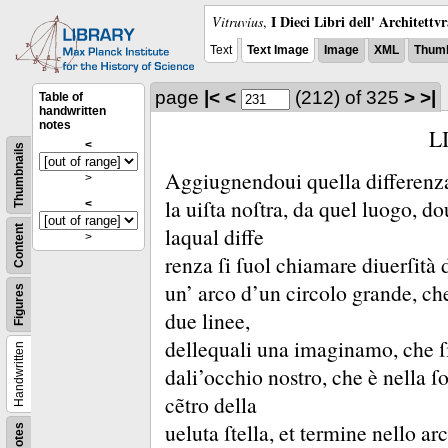
I Dieci Libri dell' Architettv
Vitruvius
,
Text
Text Image
Image
XML
Thumb
page
|<
<
(212)
of 325
>
>|
Table of
handwritten
notes
L
<
Thumbnails
Aggiugnendoui quella differenza,
>
la uiſta noſtra, da quel luogo, do
<
laqual diffe
Content
>
renza ſi ſuol chiamare diuerſità d
un’ arco d’un circolo grande, che
Figures
due linee,
dellequali una imaginamo, che ſi
Handwritten
dali’occhio nostro, che è nella ſo
cẽtro della
ueluta ſtella, et termine nello ar
Notes