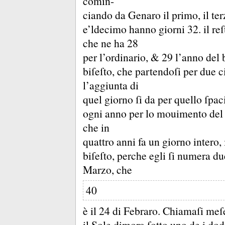
comin-
ciando da Genaro il primo, il terzo
e’ldecimo hanno giorni 32.
il re
che ne ha 28
per l’ordinario, &
29 l’anno del 
biſeſto, che partendoſi per due 
l’aggiunta di
quel giorno ſi da per quello ſpac
ogni anno per lo mouimento del S
che in
quattro anni fa un giorno intero,
biſeſto, perche egli ſi numera due
Marzo, che
40
è il 24 di Febraro.
Chiamaſi meſe
il Sole dimora ſotto uno de i dod