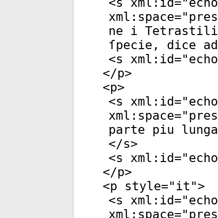
<
s
xml:id
="
echo
xml:space
="
pres
ne i Tetrastili
ſpecie, dice ad
<
s
xml:id
="
echo
</
p
>
<
p
>
<
s
xml:id
="
echo
xml:space
="
pres
parte piu lunga
</
s
>
<
s
xml:id
="
echo
</
p
>
<
p
style
="
it
">
<
s
xml:id
="
echo
xml:space
="
pres