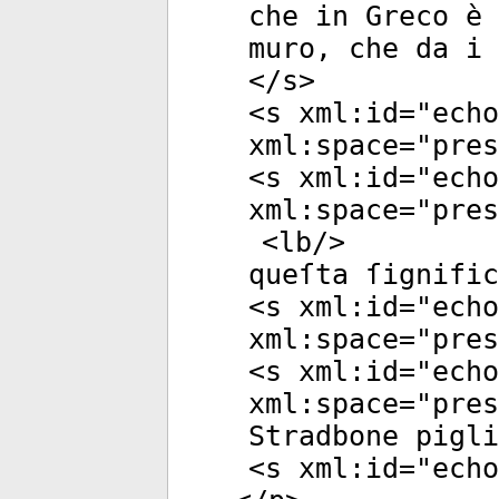
che in Greco è 
muro, che da i 
</
s
>
<
s
xml:id
="
echo
xml:space
="
pres
<
s
xml:id
="
echo
xml:space
="
pres
<
lb
/>
queſta ſignific
<
s
xml:id
="
echo
xml:space
="
pres
<
s
xml:id
="
echo
xml:space
="
pres
Stradbone pigli
<
s
xml:id
="
echo