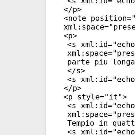
<
s
xml:id
="
echo
</
p
>
<
note
position
=
xml:space
="
pres
<
p
>
<
s
xml:id
="
echo
xml:space
="
pres
parte piu longa
</
s
>
<
s
xml:id
="
echo
</
p
>
<
p
style
="
it
">
<
s
xml:id
="
echo
xml:space
="
pres
Tempio in quatt
<
s
xml:id
="
echo