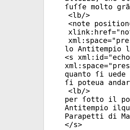
ſuſſe molto grã
<
lb
/>
<
note
position
xlink:href
="
no
xml:space
="
pre
lo Antitempio l
<
s
xml:id
="
echo
xml:space
="
pres
quanto ſi uede 
ſi poteua andar
<
lb
/>
per ſotto il po
Antitempio ilq
Parapetti di Ma
</
s
>