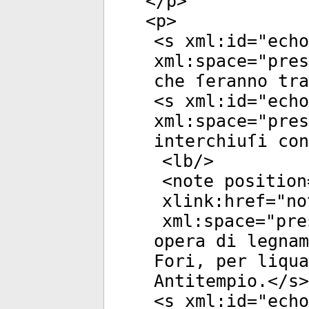
</
p
>
<
p
>
<
s
xml:id
="
echo
xml:space
="
pres
che ſeranno tra
<
s
xml:id
="
echo
xml:space
="
pres
interchiuſi con
<
lb
/>
<
note
position
xlink:href
="
no
xml:space
="
pre
opera di legnam
Fori, per liqua
Antitempio.</
s
>
<
s
xml:id
="
echo