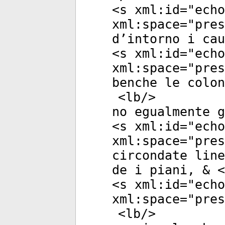
<
s
xml:id
="
echo
xml:space
="
pres
d’intorno i cau
<
s
xml:id
="
echo
xml:space
="
pres
benche le colon
<
lb
/>
no egualmente g
<
s
xml:id
="
echo
xml:space
="
pres
circondate line
de i piani, & <
<
s
xml:id
="
echo
xml:space
="
pres
<
lb
/>