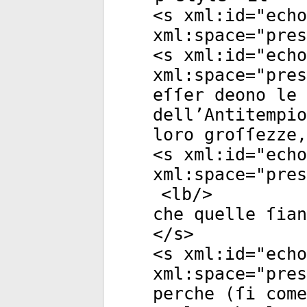
<
s
xml:id
="
echo
xml:space
="
pres
<
s
xml:id
="
echo
xml:space
="
pres
eſſer deono le 
dell’Antitempio
loro groſſezze,
<
s
xml:id
="
echo
xml:space
="
pres
<
lb
/>
che quelle ſian
</
s
>
<
s
xml:id
="
echo
xml:space
="
pres
perche (ſi come