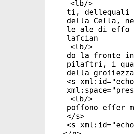
<
lb
/>
ti, dellequali 
della Cella, ne
le ale di eſſo 
laſcian
<
lb
/>
do la fronte in
pilaſtri, i qua
della groſſezza
<
s
xml:id
="
echo
xml:space
="
pres
<
lb
/>
poſſono eſſer m
</
s
>
<
s
xml:id
="
echo
</
p
>