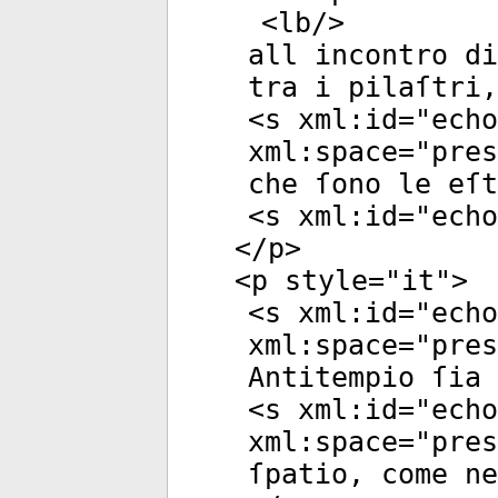
<
lb
/>
all incontro di
tra i pilaſtri,
<
s
xml:id
="
echo
xml:space
="
pres
che ſono le eſt
<
s
xml:id
="
echo
</
p
>
<
p
style
="
it
">
<
s
xml:id
="
echo
xml:space
="
pres
Antitempio ſia 
<
s
xml:id
="
echo
xml:space
="
pres
ſpatio, come n