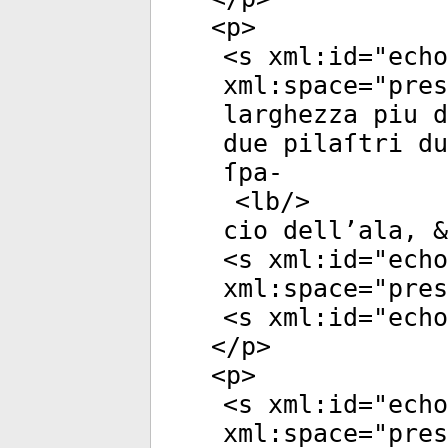
<
p
>
<
s
xml:id
="
echo
xml:space
="
pres
larghezza piu d
due pilaſtri d
ſpa-
<
lb
/>
cio dell’ala, &
<
s
xml:id
="
echo
xml:space
="
pres
<
s
xml:id
="
echo
</
p
>
<
p
>
<
s
xml:id
="
echo
xml:space
="
pres