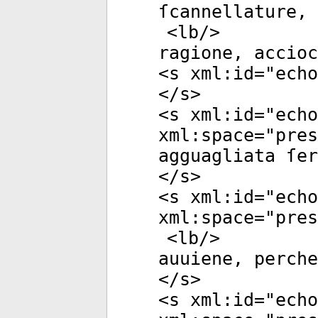
ſcannellature, 
<
lb
/>
ragione, accioc
<
s
xml:id
="
echo
</
s
>
<
s
xml:id
="
echo
xml:space
="
pres
agguagliata ſe
</
s
>
<
s
xml:id
="
echo
xml:space
="
pres
<
lb
/>
auuiene, perche
</
s
>
<
s
xml:id
="
echo