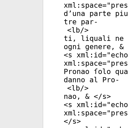
xml:space
="
pres
d’una parte piu
tre par-
<
lb
/>
ti, liquali ne 
ogni genere, & 
<
s
xml:id
="
echo
xml:space
="
pres
Pronao ſolo qu
danno al Pro-
<
lb
/>
nao, & </
s
>
<
s
xml:id
="
echo
xml:space
="
pres
</
s
>