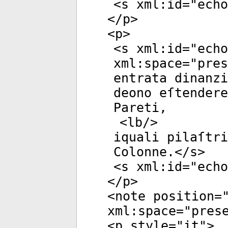
<
s
xml:id
="
echo
</
p
>
<
p
>
<
s
xml:id
="
echo
xml:space
="
pres
entrata dinanzi
deono eſtendere
Pareti,
<
lb
/>
iquali pilaſtri
Colonne.</
s
>
<
s
xml:id
="
echo
</
p
>
<
note
position
=
xml:space
="
pres
<
p
style
="
it
">