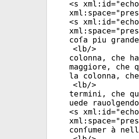
<
s
xml:id
="
echo
xml:space
="
pres
<
s
xml:id
="
echo
xml:space
="
pres
coſa piu grande
<
lb
/>
colonna, che ha
maggiore, che q
la colonna, ch
<
lb
/>
termini, che q
uede rauolgendo
<
s
xml:id
="
echo
xml:space
="
pres
conſumer à nel
<
lb
/>