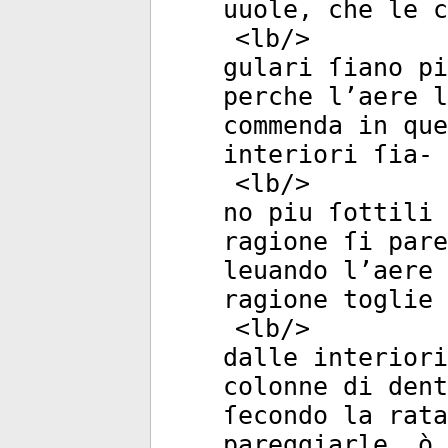
uuole, che le c
<
lb
/>
gulari ſiano pi
perche l’aere l
commenda in que
interiori ſia-
<
lb
/>
no piu ſottili 
ragione ſi pare
leuando l’aere 
ragione toglie
<
lb
/>
dalle interiori
colonne di dent
ſecondo la rata
pareggiarle, ò