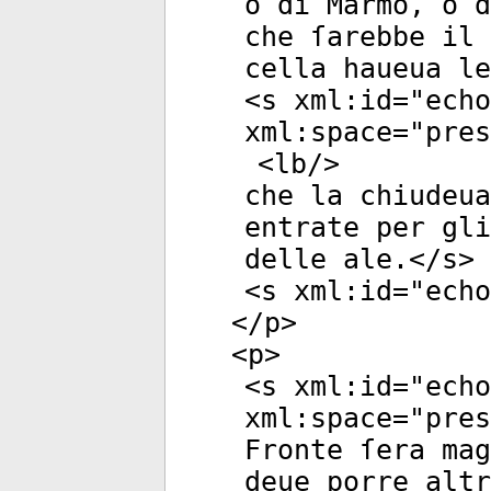
ò di Marmo, ò d
che ſarebbe il 
cella haueua le
<
s
xml:id
="
echo
xml:space
="
pres
<
lb
/>
che la chiudeua
entrate per gli
delle ale.</
s
>
<
s
xml:id
="
echo
</
p
>
<
p
>
<
s
xml:id
="
echo
xml:space
="
pres
Fronte ſera mag
deue porre altr