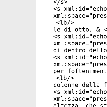
</
s
>
<
s
xml:id
="
echo
xml:space
="
pres
<
lb
/>
le di otto, & <
<
s
xml:id
="
echo
xml:space
="
pres
di dentro dello
<
s
xml:id
="
echo
xml:space
="
pres
per ſoſteniment
<
lb
/>
colonne della 
<
s
xml:id
="
echo
xml:space
="
pres
altezza, che st