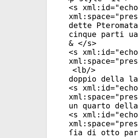
<
s
xml:id
="
echo
xml:space
="
pres
dette Pteromat
cinque parti ua
& </
s
>
<
s
xml:id
="
echo
xml:space
="
pres
<
lb
/>
doppio della la
<
s
xml:id
="
echo
xml:space
="
pres
un quarto della
<
s
xml:id
="
echo
xml:space
="
pres
ſia di otto par