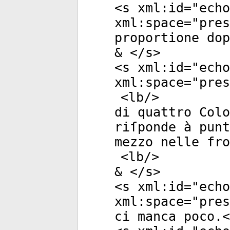
<
s
xml:id
="
echo
xml:space
="
pres
proportione dop
& </
s
>
<
s
xml:id
="
echo
xml:space
="
pres
<
lb
/>
di quattro Colo
riſponde à punt
mezzo nelle fro
<
lb
/>
& </
s
>
<
s
xml:id
="
echo
xml:space
="
pres
ci manca poco.<