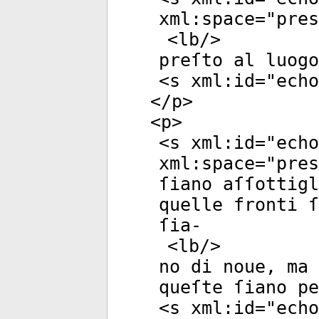
xml:space
="
pres
<
lb
/>
preſto al luogo
<
s
xml:id
="
echo
</
p
>
<
p
>
<
s
xml:id
="
echo
xml:space
="
pres
ſiano aſſottigl
quelle fronti 
ſia-
<
lb
/>
no di noue, ma 
queſte ſiano pe
<
s
xml:id
="
echo