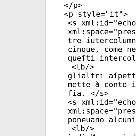
</
p
>
<
p
style
="
it
">
<
s
xml:id
="
echo
xml:space
="
pres
tre iutercolumn
cinque, come ne
queſti intercol
<
lb
/>
glialtri aſpett
mette à conto i
ſia. </
s
>
<
s
xml:id
="
echo
xml:space
="
pres
poneuano alcuni
<
lb
/>