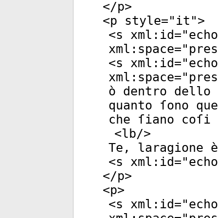
</
p
>
<
p
style
="
it
">
<
s
xml:id
="
echo
xml:space
="
pres
<
s
xml:id
="
echo
xml:space
="
pres
ò dentro dello 
quanto ſono que
che ſiano coſi 
<
lb
/>
Te, laragione è
<
s
xml:id
="
echo
</
p
>
<
p
>
<
s
xml:id
="
echo