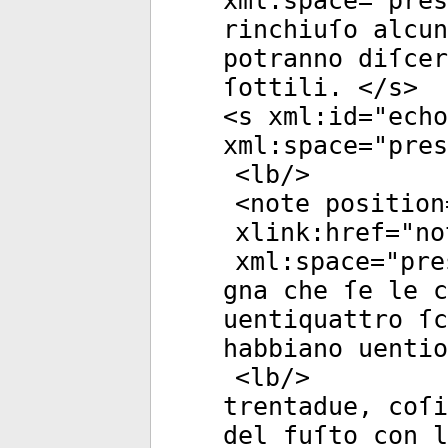
xml:space
="
pres
rinchiuſo alcun
potranno diſcer
ſottili. </
s
>
<
s
xml:id
="
echo
xml:space
="
pres
<
lb
/>
<
note
position
xlink:href
="
no
xml:space
="
pre
gna che ſe le c
uentiquattro ſc
habbiano uenti
<
lb
/>
trentadue, coſi
del fuſto con l