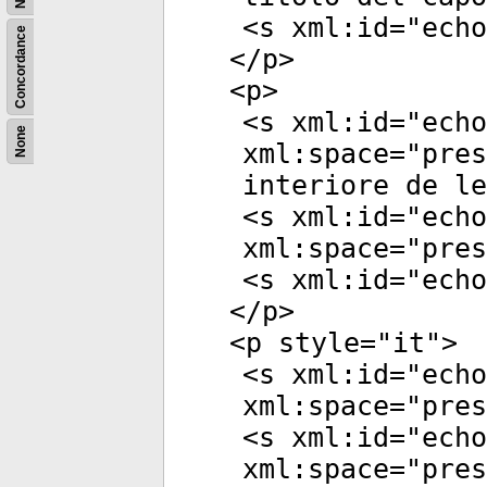
<
s
xml:id
="
echo
Concordance
</
p
>
<
p
>
<
s
xml:id
="
echo
None
xml:space
="
pres
interiore de le
<
s
xml:id
="
echo
xml:space
="
pres
<
s
xml:id
="
echo
</
p
>
<
p
style
="
it
">
<
s
xml:id
="
echo
xml:space
="
pres
<
s
xml:id
="
echo
xml:space
="
pres