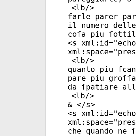
<
lb
/>
farle parer par
il numero delle
coſa piu ſottil
<
s
xml:id
="
echo
xml:space
="
pres
<
lb
/>
quanto piu ſcan
pare piu groſſa
da ſpatiare all
<
lb
/>
& </
s
>
<
s
xml:id
="
echo
xml:space
="
pres
che quando ne ſ