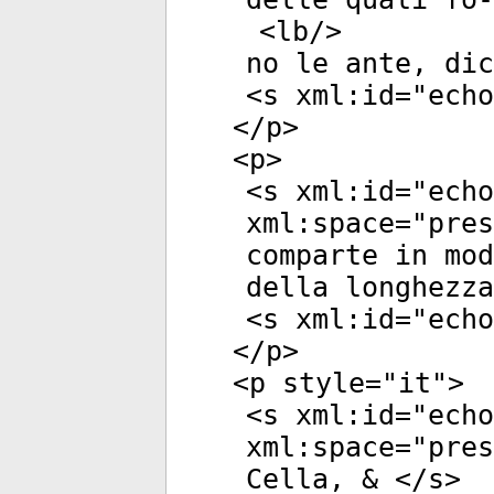
<
lb
/>
no le ante, dic
<
s
xml:id
="
echo
</
p
>
<
p
>
<
s
xml:id
="
echo
xml:space
="
pres
comparte in mod
della longhezza
<
s
xml:id
="
echo
</
p
>
<
p
style
="
it
">
<
s
xml:id
="
echo
xml:space
="
pres
Cella, & </
s
>