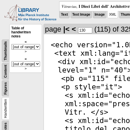
I Dieci Libri dell' Architettv
Vitruvius
,
Text
Text Image
Image
XML
Thumb
page
|<
<
(115)
of 3
Table of
handwritten
notes
<
<
echo
version
="
1.0
Thumbnails
<
text
xml:lang
="
i
>
<
<
div
xml:id
="
ech
Content
level
="
1
"
n
="
40
"
>
<
pb
o
="
115
"
fil
Figures
<
p
style
="
it
">
<
s
xml:id
="
echo
Handwritten
xml:space
="
pres
Vitr. </
s
>
<
s
xml:id
="
echo
Notes
titolo del capo