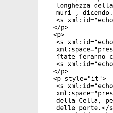
longhezza dell
muri , dicendo.
<
s
xml:id
="
echo
</
p
>
<
p
>
<
s
xml:id
="
echo
xml:space
="
pres
ſtate ſeranno c
<
s
xml:id
="
echo
</
p
>
<
p
style
="
it
">
<
s
xml:id
="
echo
xml:space
="
pres
della Cella, pe
delle porte.</
s