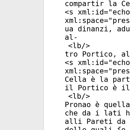
compartir la Ce
<
s
xml:id
="
echo
xml:space
="
pres
ua dinanzi, adu
al-
<
lb
/>
tro Portico, al
<
s
xml:id
="
echo
xml:space
="
pres
Cella è la part
il Portico è i
<
lb
/>
Pronao è quella
che da i lati h
alli Pareti da 
delle quali ſo-