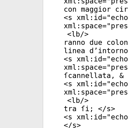
xml:space
="
pres
con maggior cir
<
s
xml:id
="
echo
xml:space
="
pres
<
lb
/>
ranno due colon
linea d’intorno
<
s
xml:id
="
echo
xml:space
="
pres
ſcannellata, & 
<
s
xml:id
="
echo
xml:space
="
pres
<
lb
/>
tra ſi; </
s
>
<
s
xml:id
="
echo
</
s
>