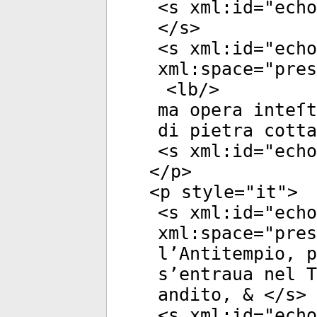
<
s
xml:id
="
echo
</
s
>
<
s
xml:id
="
echo
xml:space
="
pres
<
lb
/>
ma opera inteſt
di pietra cotta
<
s
xml:id
="
echo
</
p
>
<
p
style
="
it
">
<
s
xml:id
="
echo
xml:space
="
pres
l’Antitempio, p
s’entraua nel T
andito, & </
s
>
<
s
xml:id
="
echo