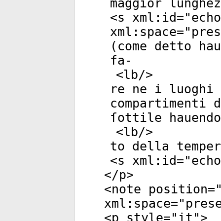
maggior lunghez
<
s
xml:id
="
echo
xml:space
="
pres
(come detto hau
fa-
<
lb
/>
re ne i luoghi 
compartimenti d
ſottile hauend
<
lb
/>
to della temper
<
s
xml:id
="
echo
</
p
>
<
note
position
=
xml:space
="
pres
<
p
style
="
it
">