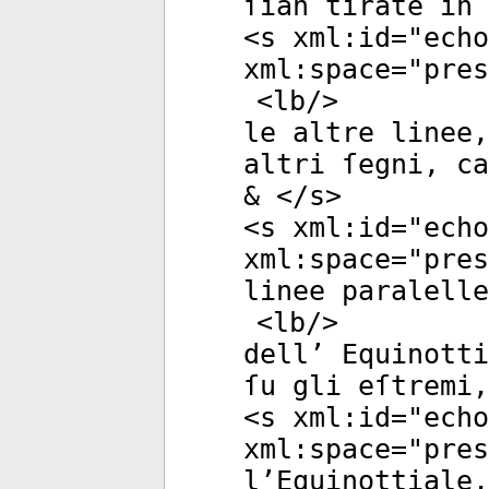
ſian tirate in 
<
s
xml:id
="
echo
xml:space
="
pres
<
lb
/>
le altre linee,
altri ſegni, ca
& </
s
>
<
s
xml:id
="
echo
xml:space
="
pres
linee paralelle
<
lb
/>
dell’ Equinotti
ſu gli eſtremi,
<
s
xml:id
="
echo
xml:space
="
pres
l’Equinottiale,