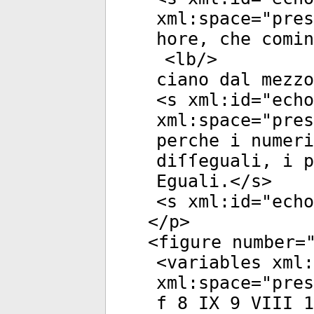
xml:space
="
pres
hore, che comin
<
lb
/>
ciano dal mezzo
<
s
xml:id
="
echo
xml:space
="
pres
perche i numeri
diſſeguali, i p
Eguali.</
s
>
<
s
xml:id
="
echo
</
p
>
<
figure
number
=
<
variables
xml:
xml:space
="
pres
f 8 IX 9 VIII 1