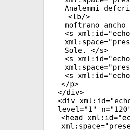
Analemmi deſcr
<
lb
/>
moſtrano ancho 
<
s
xml:id
="
echo
xml:space
="
pres
Sole. </
s
>
<
s
xml:id
="
echo
xml:space
="
pres
<
s
xml:id
="
echo
</
p
>
</
div
>
<
div
xml:id
="
ech
level
="
1
"
n
="
120
<
head
xml:id
="
e
xml:space
="
pres