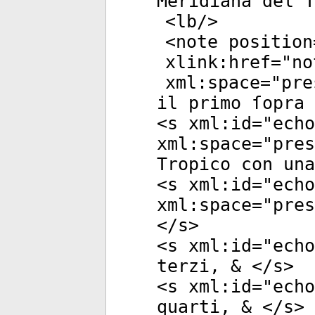
Meridiana del T
<
lb
/>
<
note
position
xlink:href
="
no
xml:space
="
pre
il primo ſopra 
<
s
xml:id
="
echo
xml:space
="
pres
Tropico con una
<
s
xml:id
="
echo
xml:space
="
pres
</
s
>
<
s
xml:id
="
echo
terzi, & </
s
>
<
s
xml:id
="
echo
quarti, & </
s
>