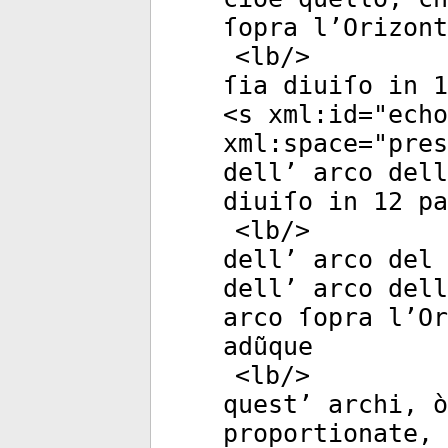
ſopra l’Orizont
<
lb
/>
ſia diuiſo in 1
<
s
xml:id
="
echo
xml:space
="
pres
dell’ arco dell
diuiſo in 12 pa
<
lb
/>
dell’ arco del 
dell’ arco dell
arco ſopra l’O
adũque
<
lb
/>
quest’ archi, 
proportionate, 