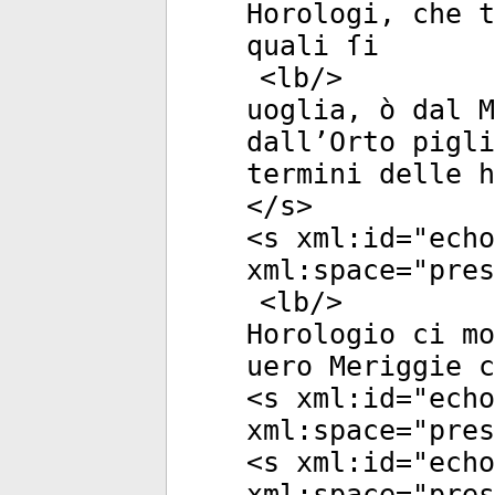
Horologi, che t
quali ſi
<
lb
/>
uoglia, ò dal M
dall’Orto pigli
termini delle h
</
s
>
<
s
xml:id
="
echo
xml:space
="
pres
<
lb
/>
Horologio ci mo
uero Meriggie c
<
s
xml:id
="
echo
xml:space
="
pres
<
s
xml:id
="
echo
xml:space
="
pres