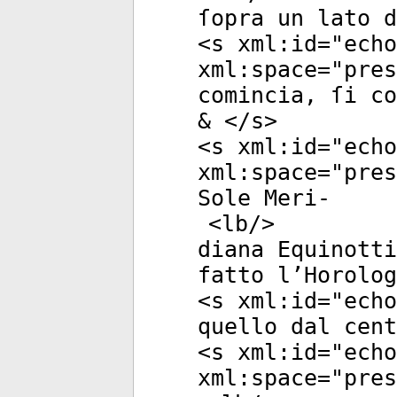
ſopra un lato d
<
s
xml:id
="
echo
xml:space
="
pres
comincia, ſi co
& </
s
>
<
s
xml:id
="
echo
xml:space
="
pres
Sole Meri-
<
lb
/>
diana Equinotti
fatto l’Horolog
<
s
xml:id
="
echo
quello dal cent
<
s
xml:id
="
echo
xml:space
="
pres