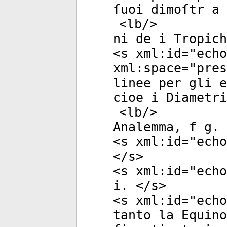
ſuoi dimoſtr a 
<
lb
/>
ni de i Tropich
<
s
xml:id
="
echo
xml:space
="
pres
linee per gli 
cioe i Diametri
<
lb
/>
Analemma, f g. 
<
s
xml:id
="
echo
</
s
>
<
s
xml:id
="
echo
i. </
s
>
<
s
xml:id
="
echo
tanto la Equino