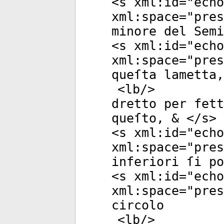
<
s
xml:id
="
echo
xml:space
="
pres
minore del Sem
<
s
xml:id
="
echo
xml:space
="
pres
queſta lametta,
<
lb
/>
dretto per fett
queſto, & </
s
>
<
s
xml:id
="
echo
xml:space
="
pres
inferiori ſi po
<
s
xml:id
="
echo
xml:space
="
pres
circolo
<
lb
/>