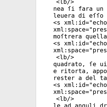
<
lb
/>
nea ſi fara un 
leuera di eſſo 
<
s
xml:id
="
echo
xml:space
="
pres
moſtrera quella
<
s
xml:id
="
echo
xml:space
="
pres
<
lb
/>
quadrato, ſe ui
e ritorta, appo
rester a del ta
<
s
xml:id
="
echo
xml:space
="
pres
<
lb
/>
le ad anguli d