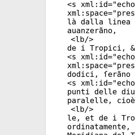
<
s
xml:id
="
echo
xml:space
="
pres
là dalla linea 
auanzerãno,
<
lb
/>
de i Tropici, &
<
s
xml:id
="
echo
xml:space
="
pres
dodici, ſerãno 
<
s
xml:id
="
echo
punti delle diu
paralelle, cioè
<
lb
/>
le, et de i Tro
ordinatamente, 