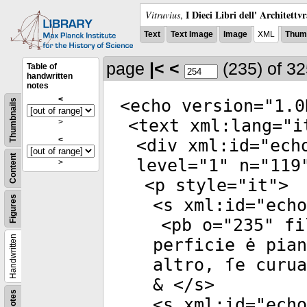
I Dieci Libri dell' Architettv
Vitruvius
,
Text
Text Image
Image
XML
Thumb
page
|<
<
(235)
of 3
Table of
handwritten
notes
<
<
echo
version
="
1.0
Thumbnails
<
text
xml:lang
="
i
>
<
<
div
xml:id
="
ech
Content
level
="
1
"
n
="
119
>
<
p
style
="
it
">
Figures
<
s
xml:id
="
echo
<
pb
o
="
235
"
fi
Handwritten
perficie ė pia
altro, ſe curua
& </
s
>
Notes
<
s
xml:id
="
echo