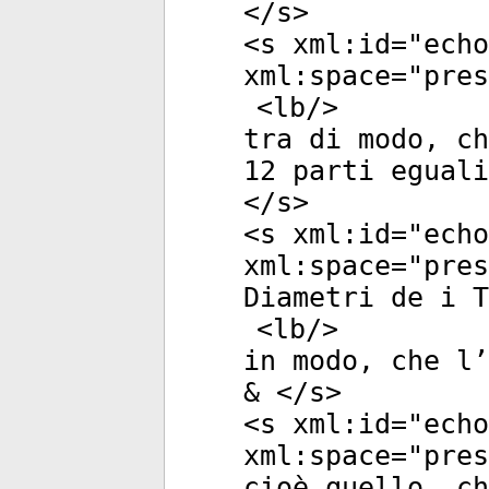
</
s
>
<
s
xml:id
="
echo
xml:space
="
pres
<
lb
/>
tra di modo, ch
12 parti eguali
</
s
>
<
s
xml:id
="
echo
xml:space
="
pres
Diametri de i T
<
lb
/>
in modo, che l’
& </
s
>
<
s
xml:id
="
echo
xml:space
="
pres
cioè quello, ch