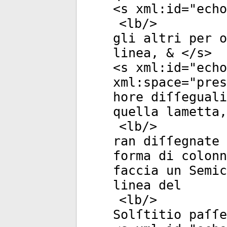
<
s
xml:id
="
echo
<
lb
/>
gli altri per o
linea, & </
s
>
<
s
xml:id
="
echo
xml:space
="
pres
hore diſſeguali
quella lametta,
<
lb
/>
ran diſſegnate
forma di colonn
faccia un Semic
linea del
<
lb
/>
Solſtitio paſſe