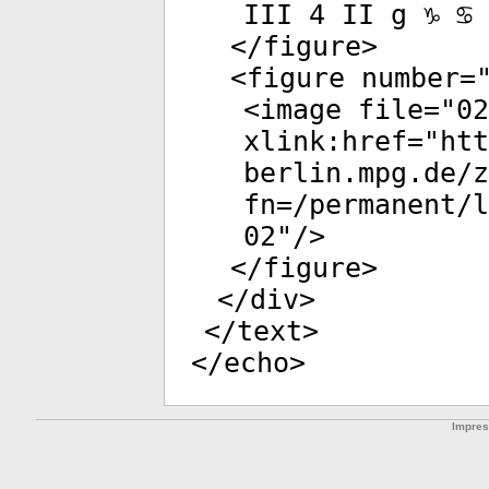
III 4 II g ♑ ♋ 
</
figure
>
<
figure
number
=
<
image
file
="
02
xlink:href
="
htt
berlin.mpg.de/
fn=/permanent/
02
"/>
</
figure
>
</
div
>
</
text
>
</
echo
>
Impre