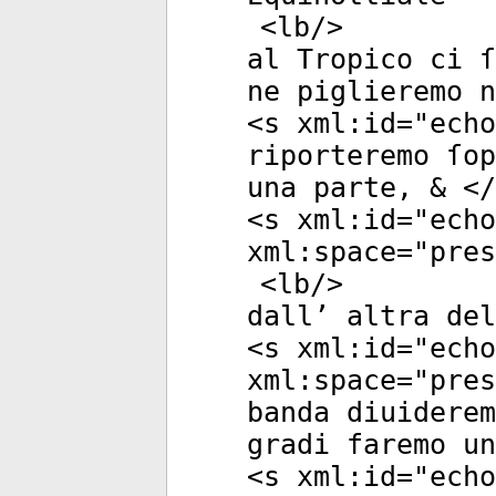
<
lb
/>
al Tropico ci ſ
ne piglieremo n
<
s
xml:id
="
echo
riporteremo ſop
una parte, & </
<
s
xml:id
="
echo
xml:space
="
pres
<
lb
/>
dall’ altra del
<
s
xml:id
="
echo
xml:space
="
pres
banda diuiderem
gradi faremo un
<
s
xml:id
="
echo