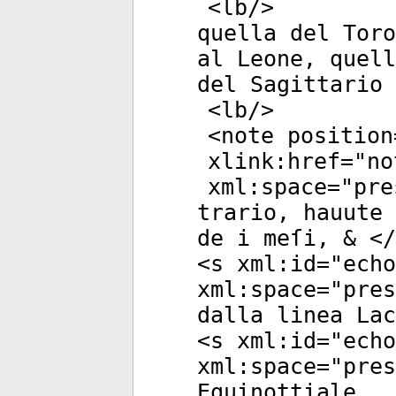
<
lb
/>
quella del Toro
al Leone, quell
del Sagittario 
<
lb
/>
<
note
position
xlink:href
="
no
xml:space
="
pre
trario, hauute 
de i meſi, & </
<
s
xml:id
="
echo
xml:space
="
pres
dalla linea Lac
<
s
xml:id
="
echo
xml:space
="
pres
Equinottiale