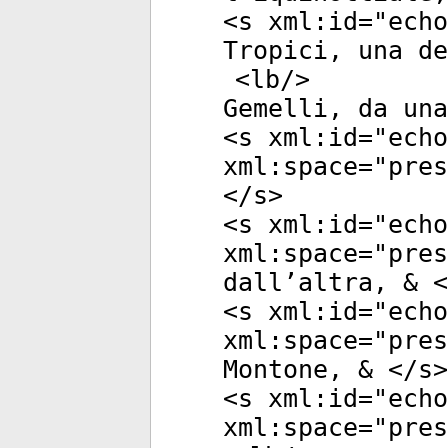
<
s
xml:id
="
echo
Tropici, una de
<
lb
/>
Gemelli, da una
<
s
xml:id
="
echo
xml:space
="
pres
</
s
>
<
s
xml:id
="
echo
xml:space
="
pres
dall’altra, & <
<
s
xml:id
="
echo
xml:space
="
pres
Montone, & </
s
>
<
s
xml:id
="
echo
xml:space
="
pres