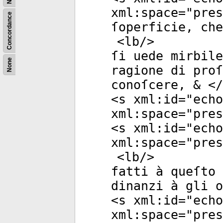
xml:space
="
pres
Concordance
ſoperficie, che
<
lb
/>
ſi uede mirbile
None
ragione di proſ
conoſcere, & </
<
s
xml:id
="
echo
xml:space
="
pres
<
s
xml:id
="
echo
xml:space
="
pres
<
lb
/>
fatti à queſto 
dinanzi à gli o
<
s
xml:id
="
echo
xml:space
="
pres