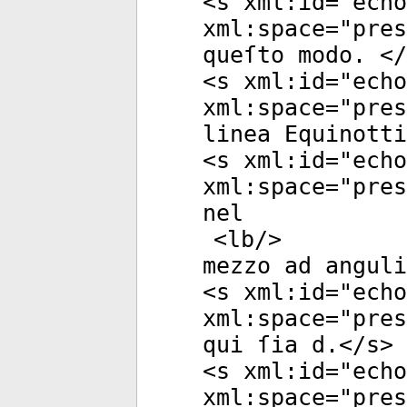
<
s
xml:id
="
echo
xml:space
="
pres
queſto modo. </
<
s
xml:id
="
echo
xml:space
="
pres
linea Equinotti
<
s
xml:id
="
echo
xml:space
="
pres
nel
<
lb
/>
mezzo ad anguli
<
s
xml:id
="
echo
xml:space
="
pres
qui ſia d.</
s
>
<
s
xml:id
="
echo
xml:space
="
pres