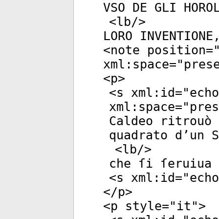
VSO DE GLI HORO
<
lb
/>
LORO INVENTIONE
<
note
position
=
xml:space
="
pres
<
p
>
<
s
xml:id
="
echo
xml:space
="
pres
Caldeo ritrouò 
quadrato d’un 
<
lb
/>
che ſi ſeruiua 
<
s
xml:id
="
echo
</
p
>
<
p
style
="
it
">