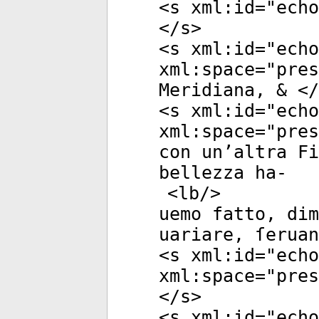
<
s
xml:id
="
echo
</
s
>
<
s
xml:id
="
echo
xml:space
="
pres
Meridiana, & </
<
s
xml:id
="
echo
xml:space
="
pres
con un’altra Fi
bellezza ha-
<
lb
/>
uemo fatto, dim
uariare, ſeruan
<
s
xml:id
="
echo
xml:space
="
pres
</
s
>
<
s
xml:id
="
echo