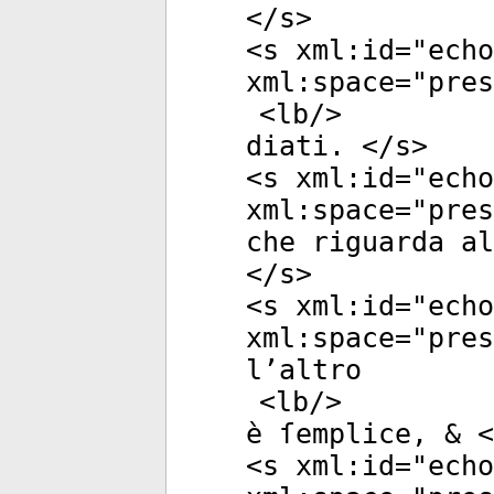
</
s
>
<
s
xml:id
="
echo
xml:space
="
pres
<
lb
/>
diati. </
s
>
<
s
xml:id
="
echo
xml:space
="
pres
che riguarda a
</
s
>
<
s
xml:id
="
echo
xml:space
="
pres
l’altro
<
lb
/>
è ſemplice, & <
<
s
xml:id
="
echo