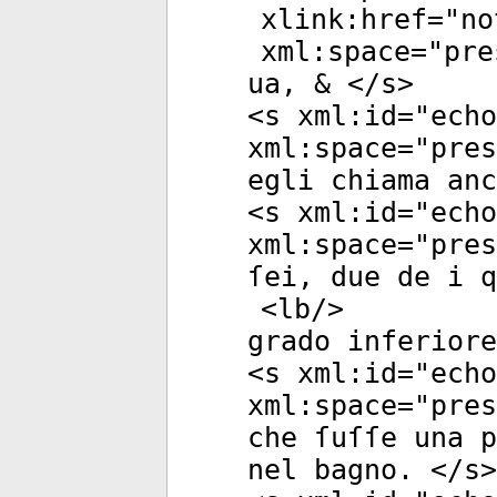
xlink:href
="
no
xml:space
="
pre
ua, & </
s
>
<
s
xml:id
="
echo
xml:space
="
pres
egli chiama anc
<
s
xml:id
="
echo
xml:space
="
pres
ſei, due de i q
<
lb
/>
grado inferiore
<
s
xml:id
="
echo
xml:space
="
pres
che ſuſſe una p
nel bagno. </
s
>