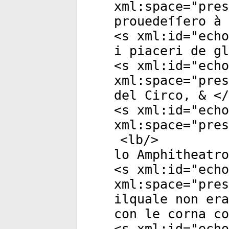
xml:space
="
pres
prouedeſſero à 
<
s
xml:id
="
echo
i piaceri de gl
<
s
xml:id
="
echo
xml:space
="
pres
del Circo, & </
<
s
xml:id
="
echo
xml:space
="
pres
<
lb
/>
lo Amphitheatro
<
s
xml:id
="
echo
xml:space
="
pres
ilquale non era
con le corna co
<
s
xml:id
="
echo