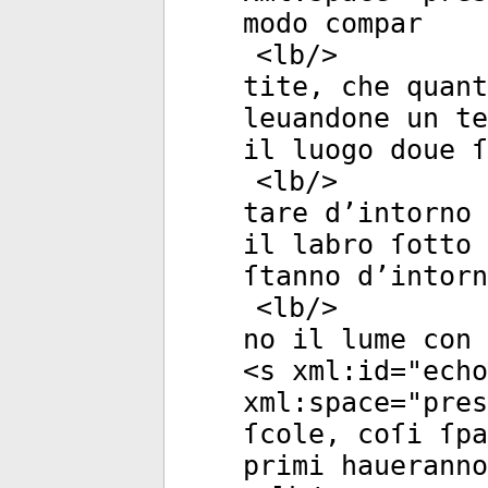
modo compar
<
lb
/>
tite, che quant
leuandone un te
il luogo doue ſ
<
lb
/>
tare d’intorno 
il labro ſotto
ſtanno d’intorn
<
lb
/>
no il lume con 
<
s
xml:id
="
echo
xml:space
="
pres
ſcole, coſi ſpa
primi haueranno