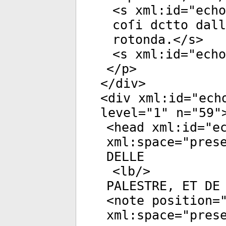
<
s
xml:id
="
echo
coſi dctto dall
rotonda.</
s
>
<
s
xml:id
="
echo
</
p
>
</
div
>
<
div
xml:id
="
ech
level
="
1
"
n
="
59
"
<
head
xml:id
="
e
xml:space
="
pres
DELLE
<
lb
/>
PALESTRE, ET DE
<
note
position
=
xml:space
="
pres