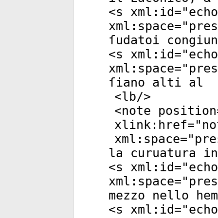
<
s
xml:id
="
echo
xml:space
="
pres
ſudatoi congiun
<
s
xml:id
="
echo
xml:space
="
pres
ſiano alti al
<
lb
/>
<
note
position
xlink:href
="
no
xml:space
="
pre
la curuatura i
<
s
xml:id
="
echo
xml:space
="
pres
mezzo nello hem
<
s
xml:id
="
echo