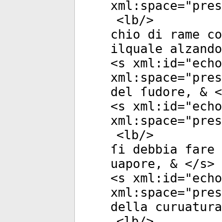
xml:space
="
pres
<
lb
/>
chio di rame co
ilquale alzando
<
s
xml:id
="
echo
xml:space
="
pres
del ſudore, & <
<
s
xml:id
="
echo
xml:space
="
pres
<
lb
/>
ſi debbia fare 
uapore, & </
s
>
<
s
xml:id
="
echo
xml:space
="
pres
della curuatura
<
lb
/>