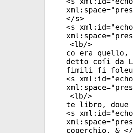
<
s
xml:id
="
echo
xml:space
="
pres
</
s
>
<
s
xml:id
="
echo
xml:space
="
pres
<
lb
/>
co era quello,
detto coſi da L
ſimili ſi ſoleu
<
s
xml:id
="
echo
xml:space
="
pres
<
lb
/>
te libro, doue 
<
s
xml:id
="
echo
xml:space
="
pres
coperchio, & </