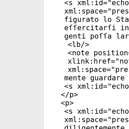
<
s
xml:id
="
echo
xml:space
="
pres
figurato lo Sta
eſſercitarſi in
genti poſſa lar
<
lb
/>
<
note
position
xlink:href
="
no
xml:space
="
pre
mente guardare 
<
s
xml:id
="
echo
</
p
>
<
p
>
<
s
xml:id
="
echo
xml:space
="
pres
diligentemente 