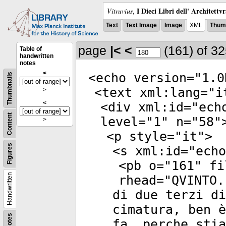
I Dieci Libri dell' Architettv
Vitruvius
,
Text
Text Image
Image
XML
Thumb
page
|<
<
(161)
of 3
Table of
handwritten
notes
<
<
echo
version
="
1.0
Thumbnails
<
text
xml:lang
="
i
>
<
<
div
xml:id
="
ech
Content
level
="
1
"
n
="
58
"
>
<
p
style
="
it
">
Figures
<
s
xml:id
="
echo
<
pb
o
="
161
"
fi
Handwritten
rhead
="
QVINTO.
di due terzi di
cimatura, ben è
Notes
fa, perche stia