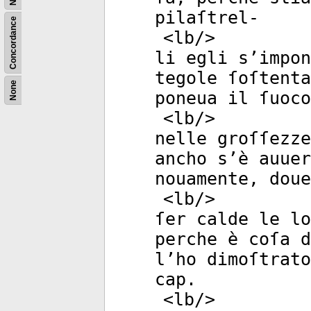
pilaſtrel-
Concordance
<
lb
/>
li egli s’impon
tegole ſoſtenta
None
poneua il ſuoco
<
lb
/>
nelle groſſezze
ancho s’è auuer
nouamente, doue
<
lb
/>
ſer calde le lo
perche è coſa 
l’ho dimoſtrato
cap.
<
lb
/>