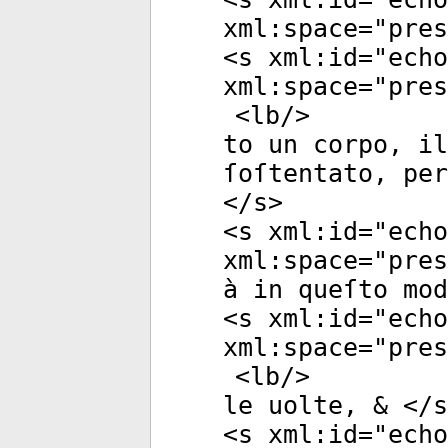
xml:space
="
pres
<
s
xml:id
="
echo
xml:space
="
pres
<
lb
/>
to un corpo, il
ſoſtentato, per
</
s
>
<
s
xml:id
="
echo
xml:space
="
pres
à in queſto mod
<
s
xml:id
="
echo
xml:space
="
pres
<
lb
/>
le uolte, & </
s
<
s
xml:id
="
echo