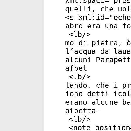
xml:space
="
pres
quelli, che uol
<
s
xml:id
="
echo
abro era una fo
<
lb
/>
mo di pietra, 
l’acqua da lau
alcuni Parapett
aſpet
<
lb
/>
tando, che i pr
ſono detti ſco
erano alcune ba
aſpetta-
<
lb
/>
<
note
position