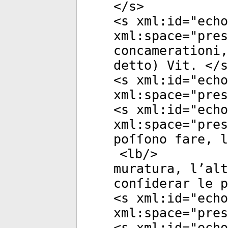
</
s
>
<
s
xml:id
="
echo
xml:space
="
pres
concamerationi
detto) Vit. </
s
<
s
xml:id
="
echo
xml:space
="
pres
<
s
xml:id
="
echo
xml:space
="
pres
poſſono fare, l
<
lb
/>
muratura, l’alt
conſiderar le p
<
s
xml:id
="
echo
xml:space
="
pres
<
s
xml:id
="
echo