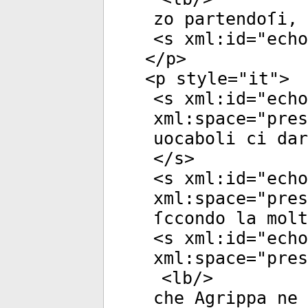
zo partendoſi, 
<
s
xml:id
="
echo
</
p
>
<
p
style
="
it
">
<
s
xml:id
="
echo
xml:space
="
pres
uocaboli ci dar
</
s
>
<
s
xml:id
="
echo
xml:space
="
pres
ſccondo la molt
<
s
xml:id
="
echo
xml:space
="
pres
<
lb
/>
che Agrippa ne 