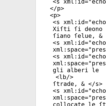
<
s
xml:id
="
echo
</
p
>
<
p
>
<
s
xml:id
="
echo
Xiſti ſi deono 
ſiano ſelue, & 
<
s
xml:id
="
echo
xml:space
="
pres
<
s
xml:id
="
echo
xml:space
="
pres
gli alberi le
<
lb
/>
ſtrade, & </
s
>
<
s
xml:id
="
echo
xml:space
="
pres
collocate le ſ