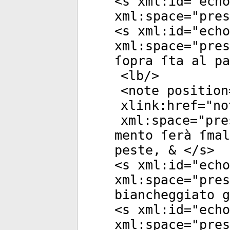
<
s
xml:id
="
echo
xml:space
="
pres
<
s
xml:id
="
echo
xml:space
="
pres
ſopra ſta al pa
<
lb
/>
<
note
position
xlink:href
="
no
xml:space
="
pre
mento ſerà ſma
peste, & </
s
>
<
s
xml:id
="
echo
xml:space
="
pres
biancheggiato g
<
s
xml:id
="
echo
xml:space
="
pres