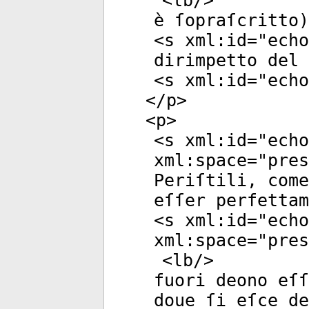
<
lb
/>
è ſopraſcritto)
<
s
xml:id
="
echo
dirimpetto del 
<
s
xml:id
="
echo
</
p
>
<
p
>
<
s
xml:id
="
echo
xml:space
="
pres
Periſtili, come
eſſer perfettam
<
s
xml:id
="
echo
xml:space
="
pres
<
lb
/>
fuori deono eſſ
doue ſi eſce de