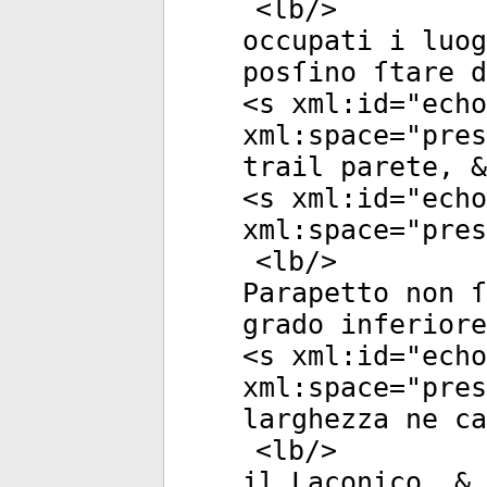
<
lb
/>
occupati i luog
posſino ſtare d
<
s
xml:id
="
echo
xml:space
="
pres
trail parete, &
<
s
xml:id
="
echo
xml:space
="
pres
<
lb
/>
Parapetto non ſ
grado inferiore
<
s
xml:id
="
echo
xml:space
="
pres
larghezza ne ca
<
lb
/>
il Laconico, & 