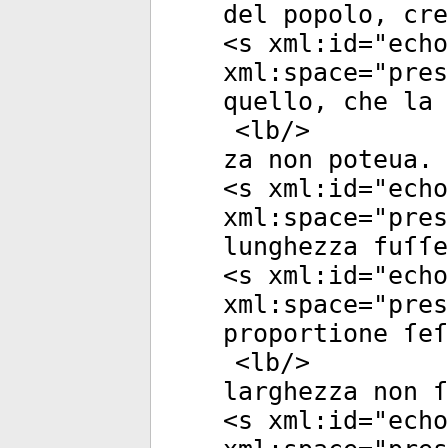
del popolo, cre
<
s
xml:id
="
echo
xml:space
="
pres
quello, che la 
<
lb
/>
za non poteua. 
<
s
xml:id
="
echo
xml:space
="
pres
lunghezza fuſſe
<
s
xml:id
="
echo
xml:space
="
pres
proportione ſeſ
<
lb
/>
larghezza non ſ
<
s
xml:id
="
echo