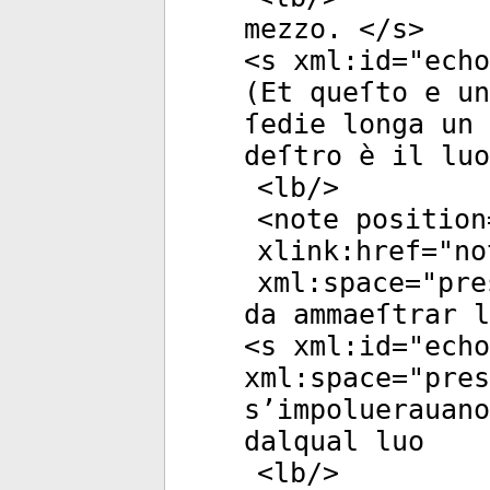
mezzo. </
s
>
<
s
xml:id
="
echo
(Et queſto e un
ſedie longa un 
deſtro è il luo
<
lb
/>
<
note
position
xlink:href
="
no
xml:space
="
pre
da ammaeſtrar l
<
s
xml:id
="
echo
xml:space
="
pres
s’impoluerauano
dalqual luo
<
lb
/>