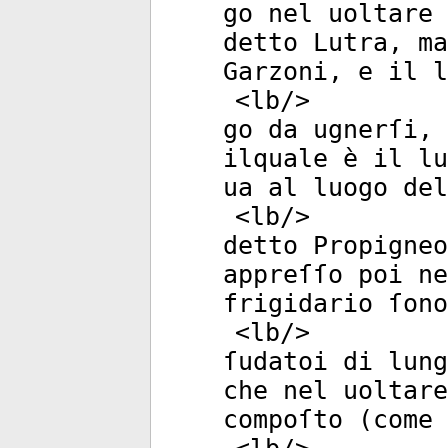
go nel uoltare 
detto Lutra, ma
Garzoni, e il l
<
lb
/>
go da ugnerſi, 
ilquale è il lu
ua al luogo del
<
lb
/>
detto Propigneo
appreſſo poi ne
frigidario ſono
<
lb
/>
ſudatoi di lung
che nel uoltare
compoſto (come