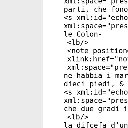
xml:space
="
pres
parti, che fono
<
s
xml:id
="
echo
xml:space
="
pres
le Colon-
<
lb
/>
<
note
position
xlink:href
="
no
xml:space
="
pre
ne habbia i mar
dieci piedi, & 
<
s
xml:id
="
echo
xml:space
="
pres
che due gradi ſ
<
lb
/>
la diſceſa d’un