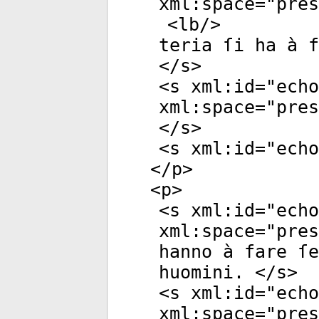
xml:space
="
pres
<
lb
/>
teria ſi ha à f
</
s
>
<
s
xml:id
="
echo
xml:space
="
pres
</
s
>
<
s
xml:id
="
echo
</
p
>
<
p
>
<
s
xml:id
="
echo
xml:space
="
pres
hanno à fare ſe
huomini. </
s
>
<
s
xml:id
="
echo
xml:space
="
pres