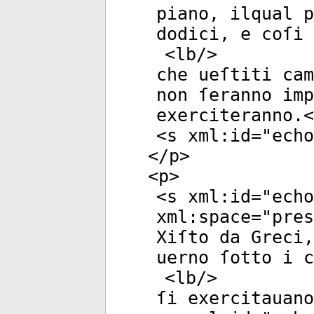
piano, ilqual p
dodici, e coſi 
<
lb
/>
che ueſtiti cam
non ſeranno imp
exerciteranno.<
<
s
xml:id
="
echo
</
p
>
<
p
>
<
s
xml:id
="
echo
xml:space
="
pres
Xiſto da Greci,
uerno ſotto i c
<
lb
/>
ſi exercitauano