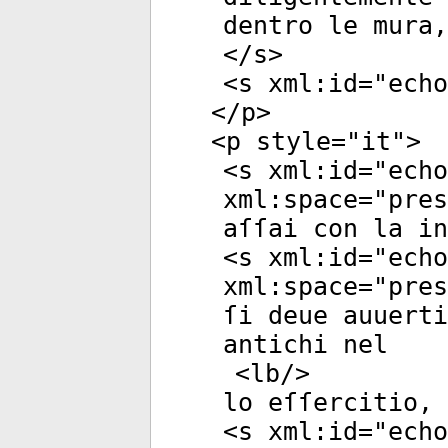
dentro le mura,
</
s
>
<
s
xml:id
="
echo
</
p
>
<
p
style
="
it
">
<
s
xml:id
="
echo
xml:space
="
pres
aſſai con la in
<
s
xml:id
="
echo
xml:space
="
pres
ſi deue auuerti
antichi nel
<
lb
/>
lo eſſercitio, 
<
s
xml:id
="
echo