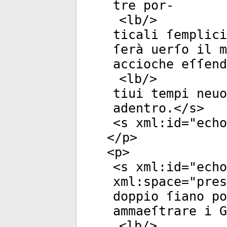
tre por-
<
lb
/>
ticali ſemplic
ſerà uerſo il m
accioche eſſend
<
lb
/>
tiui tempi neuo
adentro.</
s
>
<
s
xml:id
="
echo
</
p
>
<
p
>
<
s
xml:id
="
echo
xml:space
="
pres
doppio ſiano po
ammaeſtrare i G
<
lb
/>