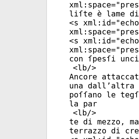
xml:space
="
pres
liſte è lame di
<
s
xml:id
="
echo
xml:space
="
pres
<
s
xml:id
="
echo
xml:space
="
pres
con ſpesſi unci
<
lb
/>
Ancore attaccat
una dall’altra 
poſſano le tegſ
la par
<
lb
/>
te di mezzo, ma
terrazzo di cre