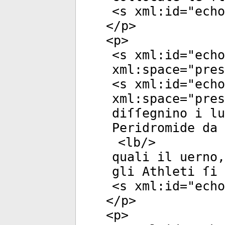
<
s
xml:id
="
echo
</
p
>
<
p
>
<
s
xml:id
="
echo
xml:space
="
pres
<
s
xml:id
="
echo
xml:space
="
pres
diſſegnino i lu
Peridromide da 
<
lb
/>
quali il uerno,
gli Athleti ſi 
<
s
xml:id
="
echo
</
p
>
<
p
>