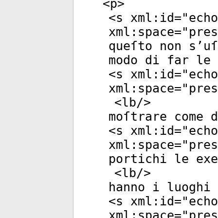
<
p
>
<
s
xml:id
="
echo
xml:space
="
pres
queſto non s’uſ
modo di far le 
<
s
xml:id
="
echo
xml:space
="
pres
<
lb
/>
moſtrare come d
<
s
xml:id
="
echo
xml:space
="
pres
portichi le exe
<
lb
/>
hanno i luoghi 
<
s
xml:id
="
echo
xml:space
="
pres