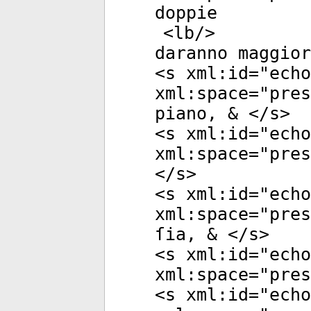
doppie
<
lb
/>
daranno maggior
<
s
xml:id
="
echo
xml:space
="
pres
piano, & </
s
>
<
s
xml:id
="
echo
xml:space
="
pres
</
s
>
<
s
xml:id
="
echo
xml:space
="
pres
ſia, & </
s
>
<
s
xml:id
="
echo
xml:space
="
pres
<
s
xml:id
="
echo