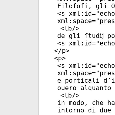
Filoſofi, gli O
<
s
xml:id
="
echo
xml:space
="
pres
<
lb
/>
de gli ſtudĳ po
<
s
xml:id
="
echo
</
p
>
<
p
>
<
s
xml:id
="
echo
xml:space
="
pres
e porticali d’i
ouero alquanto 
<
lb
/>
in modo, che ha
intorno di due 