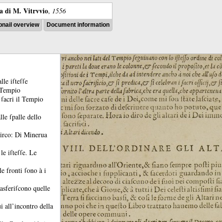
ra di M. Vitrvvio
,
1556
nail overview
Document information
le iſteſſe
 Tempio
 ſacri il Tempio
alle ſpalle dello
Circo:
Di Minerua
le iſteſſe.
Le
le fronti ſono à i
asferiſcono quelle
i all’incontro della