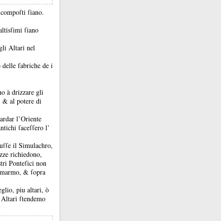
i compoſti ſiano.
 altisſimi ſiano
gli Altari nel
delle fabriche de i
 à drizzare gli
a, &
al potere di
ardar l’Oriente
ntichi ſaceſſero l’
ſuſſe il Simulachro,
ezze richiedono,
stri Ponteſici non
di marmo, &
ſopra
lio, piu altari, ò
 Altari ſtendemo