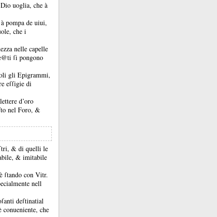
Dio uoglia, che à
o à pompa de uiui,
ole, che i
dezza nelle capelle
e@ti ſi pongono
oli gli Epigrammi,
re eſſigie di
 lettere d’oro
ſto nel Foro, &
ſtri, &
di quelli le
rabile, &
imitabile
è ſtando con Vitr.
pecialmente nell
ſanti deſtinatial
 è conueniente, che