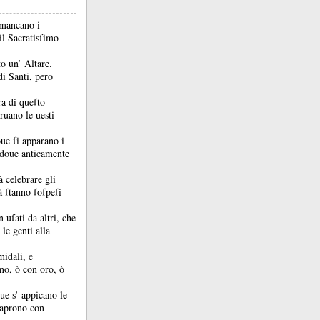
mancano i
il Sacratisſimo
o un’ Altare.
di Santi, pero
ra di queſto
ruano le uesti
ue ſi apparano i
i doue anticamente
 celebrare gli
à ſtanno ſoſpeſi
ſati da altri, che
le genti alla
midali, e
no, ò con oro, ò
ue s’ appicano le
’aprono con