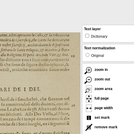
Text layer
Dictionary
Text normalization
Original
zoom in
zoom out
zoom area
full page
page width
set mark
remove mark