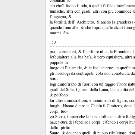
colonnati ac-
cio che’l ſuono ſi oda, à quelli ſi ſale diuerſament
lumache, altri con gradi, altri con piu commode ſ
l’ingegno, &
la ſottilità dell’ Architetto, &
ancho la grandezza 
quando ſono alte, &
che ſopra quelle alzati ſono 
marmi.
So-
50
pra i cornicioni, &
l’apriture ui ua la Piramide di
ſeſquialtera alla ſua baſa, ò uero equialtera, altri
puppole in
luogo di Pir amide, &
le ſue lanterne, in queſte t
gli horologi da contrapeſi, coſa non conoſciuta da 
horo-
logi dimoſtrano di ſuori con un raggio l’hore natur
gradi del Sole, i giorni della Luna, la quantità de
&
poſſono
ſar altre dimostrationi, e mouimenti di ſigure, co
luoghi.
Hanno dietro la Chieſa il Cimitero, doue ſ
corpi, luo-
go Sacro, imperoche la bene ordinata noſtra Reli
hauer cura del ſepelire i corpi, eſſendo i corpi hum
dello ſpirito
Santo, &
douendo quelli di nuouo riſuſcitare, d