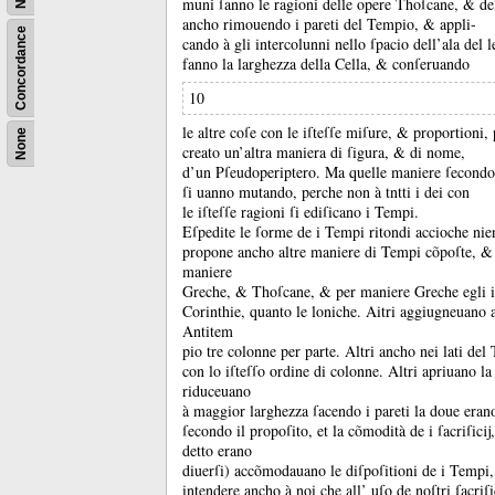
muni ſanno le ragioni delle opere Thoſcane, &
de
ancho rimouendo i pareti del Tempio, &
appli-
Concordance
cando à gli intercolunni nello ſpacio dell’ala del 
fanno la larghezza della Cella, &
conſeruando
10
le altre coſe con le iſteſſe miſure, &
proportioni,
None
creato un’altra maniera di ſigura, &
di nome,
d’un Pſeudoperiptero.
Ma quelle maniere ſecondo l
ſi uanno mutando, perche non à tntti i dei con
le iſteſſe ragioni ſi ediſicano i Tempi.
Eſpedite le ſorme de i Tempi ritondi accioche nien
propone ancho altre maniere di Tempi cõpoſte, 
maniere
Greche, &
Thoſcane, &
per maniere Greche egli i
Corinthie, quanto le loniche.
Aitri aggiugneuano a
Antitem
pio tre colonne per parte.
Altri ancho nei lati de
con lo iſteſſo ordine di colonne.
Altri apriuano l
riduceuano
à maggior larghezza ſacendo i pareti la doue eran
ſecondo il propoſito, et la cõmodità de i ſacriſic
detto erano
diuerſi) accõmodauano le diſpoſitioni de i Tempi,
intendere ancho à noi che all’ uſo de noſtri ſacr