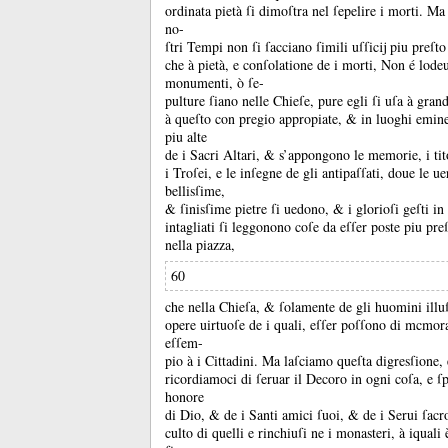
ordinata pietà ſi dimoſtra nel ſepelire i morti.
Ma 
no-
ſtri Tempi non ſi ſacciano ſimili uſſicĳ piu preſt
che à pietà, e conſolatione de i morti, Non é lodeu
monumenti, ò ſe-
pulture ſiano nelle Chieſe, pure egli ſi uſa à gran
à queſto con pregio appropiate, &
in luoghi emin
piu alte
de i Sacri Altari, &
s’appongono le memorie, i tit
i Troſei, e le inſegne de gli antipaſſati, doue le ue
bellisſime,
&
ſinisſime pietre ſi uedono, &
i glorioſi geſti in
intagliati ſi leggonono coſe da eſſer poste piu pre
nella piazza,
60
che nella Chieſa, &
ſolamente de gli huomini illu
opere uirtuoſe de i quali, eſſer poſſono di mcmo
eſſem-
pio à i Cittadini.
Ma laſciamo queſta digresſione, 
ricordiamoci di ſeruar il Decoro in ogni coſa, e ſ
honore
di Dio, &
de i Santi amici ſuoi, &
de i Serui ſacro
culto di quelli e rinchiuſi ne i monasteri, à iquali