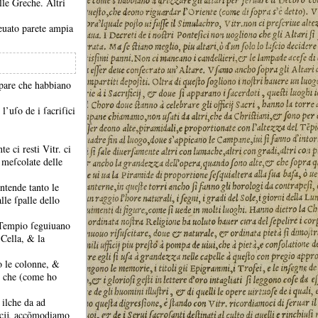
lle Greche.
Altri
leuato parete ampia
 pare che habbiano
’uſo de i ſacriſici
te ci resti Vitr.
ci
&
meſcolate delle
ntende tanto le
lle ſpalle dello
l Tempio ſeguiuano
a Cella, &
la
o le colonne, &
ĳ, che (come ho
 ilche da ad
iſicĳ, accõmodiamo