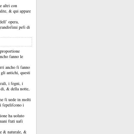
e altri con
alite, &
qui appare
dell’ opera,
grandisſimi peſi di
 proportione
 ancho ſanno le
orri ancho ſi ſanno
gli antichi, questi
ali, i ſegni, i
l di, &
della notte,
me ſi uede in molti
i ſepeliſcono i
gione ha uoluto
ani ſtati uaſi
oue &
naturale, &