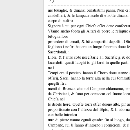
40
me touaglie, &
dinanzi ornatisſimi panni.
Non ci 
candellieri, &
le lampade aceſe di e notte dinanzi 
corpo di noſtro
Signore à cui per ogni Chieſa eſſer deue conſecrat
Vſamo ancho ſopra gli Altari di porre le reliquie 
biſogna loro
prouedere di ornati, &
bẽ compartiti depoſiti.
Olt
ſogliono i noſtri hauere un luogo ſeparato doue ſe
Sacerdotali, i
Libri, &
l’altre coſe neceſſarie à i Sacriſicĳ, &
do
ſacerdoti, questi luoghi io gli ſarei in quelle part
ne i
Tempi era il postico.
hanno il Choro doue stanno à
oſſicĳ, Sacri, hanno la torre alta nella cui ſommit
queglli ſtru
menti di Bronzo, che noi Campane chiamamo, non u
da Christiani, &
ſono per conuocar col ſuono loro 
Chieſa nel
le debite hore.
Queſte torri eſſer deono alte, pir a
proportionate con l’altezza del Tẽpio, &
ſi adorna
con belle intonica
ture di pietre uanno eguali quadre ſin al luogo, do
Campane, iui ſi ſanno d’intorno i cornicioni, &
s