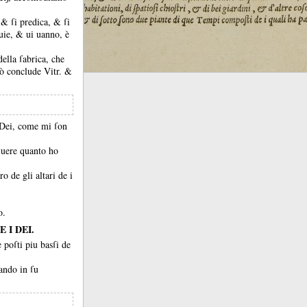
o, &
ſi predica, &
ſi
quie, &
ui uanno, è
della ſabrica, che
ò conclude Vitr.
&
i Dei, come mi ſon
iuere quanto ho
ro de gli altari de i
o.
 I DEI.
 poſti piu basſi de
ando in ſu