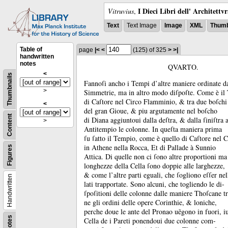
I Dieci Libri dell' Architettv
Vitruvius
,
Text
Text Image
Image
XML
Thumb
Table of
page
|<
<
(125)
of 325
>
>|
handwritten
notes
QVARTO.
<
Thumbnails
Fannoſi ancho i Tempi d’altre maniere ordinate dal
>
Simmetrie, ma in altro modo diſpoſte.
Come è il
di Caſtore nel Circo Flamminio, &
tra due boſchi
<
del gran Gioue, &
piu argutamente nel boſcho
Content
di Diana aggiuntoui dalla deſtra, &
dalla ſiniſtra 
>
Antitempio le colonne.
In queſta maniera prima
ſu ſatto il Tempio, come è quello di Caſtore nel 
in Athene nella Rocca, Et di Pallade à Sunnio
Figures
Attica.
Di quelle non ci ſono altre proportioni ma 
longhezze della Cella ſono doppie alle larghezze,
&
come l’altre parti eguali, che ſogliono eſſer nel
Handwritten
lati trapportate.
Sono alcuni, che togliendo le di-
ſpoſitioni delle colonne dalle maniere Thoſcane tr
ne gli ordini delle opere Corinthie, &
loniche,
perche doue le ante del Pronao uẽgono in fuori, iu
Notes
Cella de i Pareti ponendoui due colonne com-