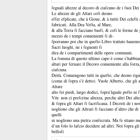
ſeguali altezze al decoro di ciaſcuno de i ſuoi De
Le altezze de gli Altari coſi deono
eſſer eſplicate, che à Gioue, &
à tuttii Dei celeſti
fabricati.
Alla Dea Veſta, al Mare,
&
alla Terra ſi facciano basſi, &
coſi le forme de 
mezzo de i tempi conuenienti ſi di-
ſporranno poi che in queſto Libro trattato hauemo 
Sacri luoghi, ne i ſeguenti ſi
dira de i compartimenti delle opere communi.
La ſomma di questo ultimo capo è come s’habbiano
altari per ſeruare il Decoro conueniente alla ſorz
ciaſcuna
Deità.
Conuengono tutti in queſto, che deono rigu
(come di ſopra s’è detto).
Vuole Alberto, che gli a
Altare
alto ſei piedi, largo dodici, ſopra’lquale poſto ui 
Vitr.
non ci preſcriue altezza, perche altri Dei alt
&
ſopra gli Altari ſi ſacriſicaua.
I Decreti de i no
uogliono che gli Altrari ſi ſacciano d’altro che 
quelli
ui uogliono una pietra conſecrata.
Ma ſe stiano meg
d’un ſolo lo laſcio decidere ad altri.
Noi ſopra gli
bellisſi