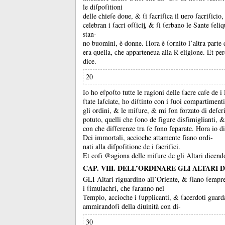
le diſpoſitioni
delle chieſe doue, &
ſi ſacriſica il uero ſacriſici
celebran i ſacri oſſicĳ, &
ſi ſerbano le Sante ſeli
stan-
no buomini, è donne.
Hora è ſornito l’altra parte 
era quella, che apparteneua alla R eligione.
Et per
dice.
20
Io ho eſpoſto tutte le ragioni delle ſacre caſe de 
ſtate laſciate, ho diſtinto con i ſuoi compartimenti
gli ordini, &
le miſure, &
mi ſon forzato di deſcr
potuto, quelli che ſono de ſigure disſimiglianti, &
con che diſſerenze tra ſe ſono ſeparate.
Hora io di
Dei immortali, accioche attamente ſiano ordi-
nati alla diſpoſitione de i ſacriſici.
Et coſi @agiona delle miſure de gli Altari dicend
CAP. VIII. DELL’ORDINARE GLI ALTARI DE
GLI Altari riguardino all’Oriente, &
ſiano ſempre
i ſimulachri, che ſaranno nel
Tempio, accioche i ſupplicanti, &
ſacerdoti guard
ammirandoſi della diuinità con di-
30