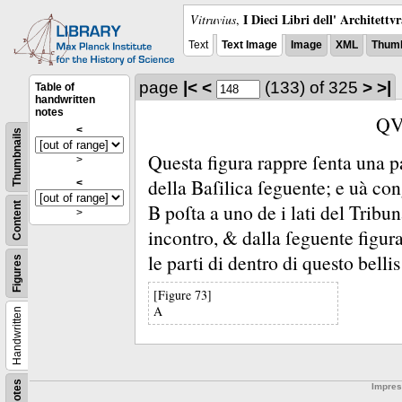
I Dieci Libri dell' Architettv
Vitruvius
,
Text
Text Image
Image
XML
Thumb
page
|<
<
(133)
of 325
>
>|
Table of
handwritten
notes
QV
<
Thumbnails
Questa figura rappre ſenta una pa
>
della Baſilica ſeguente;
e uà con
<
B poſta a uno de i lati del Tribu
Content
>
incontro, &
dalla ſeguente figur
le parti di dentro di questo belli
Figures
[Figure 73]
A
Handwritten
Notes
Impre