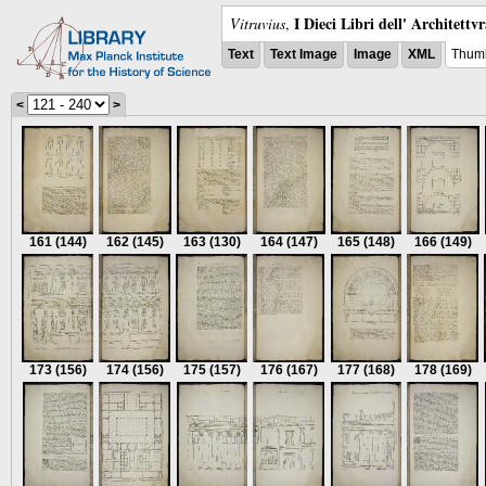
I Dieci Libri dell' Architettv
Vitruvius
,
Text
Text Image
Image
XML
Thumb
<
>
161
(144)
162
(145)
163
(130)
164
(147)
165
(148)
166
(149)
173
(156)
174
(156)
175
(157)
176
(167)
177
(168)
178
(169)