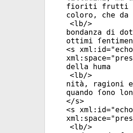
fioriti frutti 
coloro, che da 
<
lb
/>
bondanza di dot
ottimi ſentimen
<
s
xml:id
="
echo
xml:space
="
pres
della huma
<
lb
/>
nità, ragioni e
quando ſono lon
</
s
>
<
s
xml:id
="
echo
xml:space
="
pres
<
lb
/>