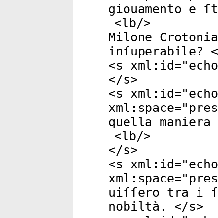
giouamento e ſt
<
lb
/>
Milone Crotonia
inſuperabile? <
<
s
xml:id
="
echo
</
s
>
<
s
xml:id
="
echo
xml:space
="
pres
quella maniera 
<
lb
/>
</
s
>
<
s
xml:id
="
echo
xml:space
="
pres
uiſſero tra i 
nobiltà. </
s
>