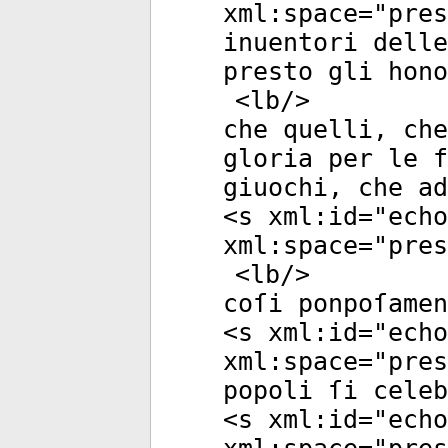
xml:space
="
pres
inuentori delle
presto gli hon
<
lb
/>
che quelli, che
gloria per le f
giuochi, che ad
<
s
xml:id
="
echo
xml:space
="
pres
<
lb
/>
coſi ponpoſamen
<
s
xml:id
="
echo
xml:space
="
pres
popoli ſi celeb
<
s
xml:id
="
echo