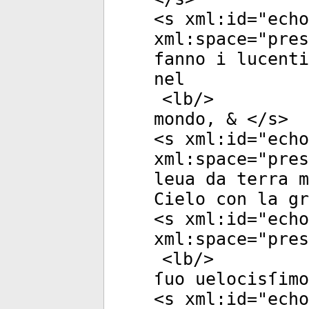
<
s
xml:id
="
echo
xml:space
="
pres
fanno i lucenti
nel
<
lb
/>
mondo, & </
s
>
<
s
xml:id
="
echo
xml:space
="
pres
leua da terra m
Cielo con la gr
<
s
xml:id
="
echo
xml:space
="
pres
<
lb
/>
ſuo uelocisſimo
<
s
xml:id
="
echo