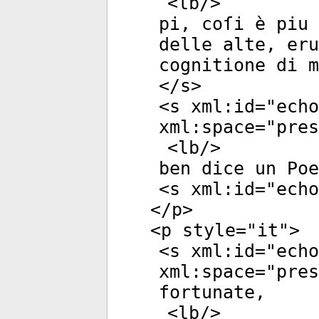
<
lb
/>
pi, coſi è piu 
delle alte, eru
cognitione di m
</
s
>
<
s
xml:id
="
echo
xml:space
="
pres
<
lb
/>
ben dice un Poe
<
s
xml:id
="
echo
</
p
>
<
p
style
="
it
">
<
s
xml:id
="
echo
xml:space
="
pres
fortunate,
<
lb
/>