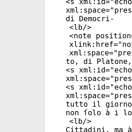
<
s
xml:id
="
echo
xml:space
="
pres
di Democri-
<
lb
/>
<
note
position
xlink:href
="
no
xml:space
="
pre
to, di Platone,
<
s
xml:id
="
echo
xml:space
="
pres
<
s
xml:id
="
echo
xml:space
="
pres
tutto il giorno
non ſolo à i lo
<
lb
/>
Cittadini, ma à