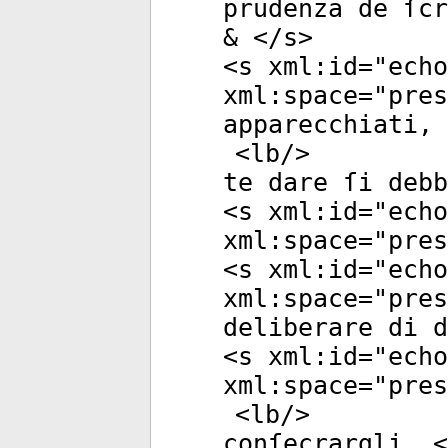
prudenza de ſcr
& </
s
>
<
s
xml:id
="
echo
xml:space
="
pres
apparecchiati, 
<
lb
/>
te dare ſi debb
<
s
xml:id
="
echo
xml:space
="
pres
<
s
xml:id
="
echo
xml:space
="
pres
deliberare di d
<
s
xml:id
="
echo
xml:space
="
pres
<
lb
/>
conſecrargli. <