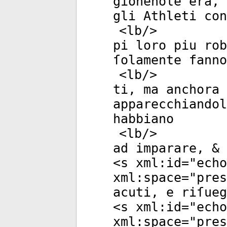
gionenole era, 
gli Athleti con
<
lb
/>
pi loro piu rob
ſolamente fanno
<
lb
/>
ti, ma anchora 
apparecchiandol
habbiano
<
lb
/>
ad imparare, & 
<
s
xml:id
="
echo
xml:space
="
pres
acuti, e riſueg
<
s
xml:id
="
echo
xml:space
="
pres