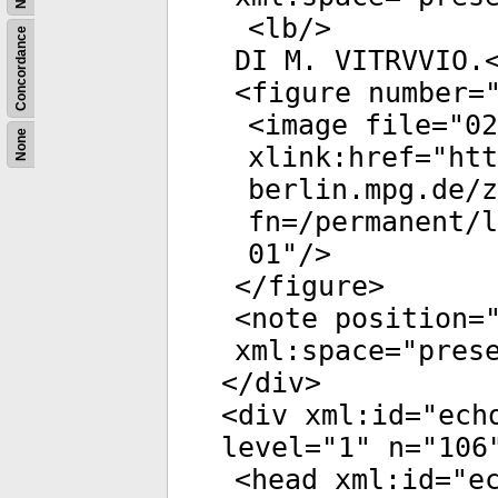
<
lb
/>
Concordance
DI M. VITRVVIO.
<
figure
number
=
<
image
file
="
02
None
xlink:href
="
htt
berlin.mpg.de/
fn=/permanent/
01
"/>
</
figure
>
<
note
position
=
xml:space
="
pres
</
div
>
<
div
xml:id
="
ech
level
="
1
"
n
="
106
<
head
xml:id
="
e