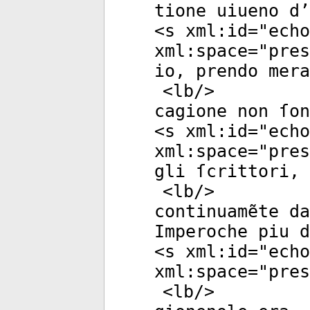
tione uiueno d
<
s
xml:id
="
echo
xml:space
="
pres
io, prendo mera
<
lb
/>
cagione non ſon
<
s
xml:id
="
echo
xml:space
="
pres
gli ſcrittori, 
<
lb
/>
continuamẽte da
Imperoche piu d
<
s
xml:id
="
echo
xml:space
="
pres
<
lb
/>