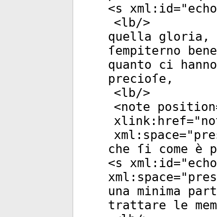
<
s
xml:id
="
echo
<
lb
/>
quella gloria, 
ſempiterno bene
quanto ci hanno
precioſe,
<
lb
/>
<
note
position
xlink:href
="
no
xml:space
="
pre
che ſi come è p
<
s
xml:id
="
echo
xml:space
="
pres
una minima part
trattare le mem