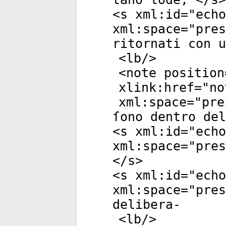
<
s
xml:id
="
echo
xml:space
="
pres
ritornati con u
<
lb
/>
<
note
position
xlink:href
="
no
xml:space
="
pre
ſono dentro del
<
s
xml:id
="
echo
xml:space
="
pres
</
s
>
<
s
xml:id
="
echo
xml:space
="
pres
delibera-
<
lb
/>