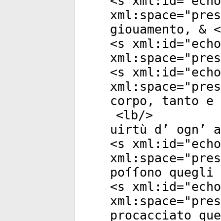
<
s
xml:id
="
echo
xml:space
="
pres
giouamento, & <
<
s
xml:id
="
echo
xml:space
="
pres
<
s
xml:id
="
echo
xml:space
="
pres
corpo, tanto e 
<
lb
/>
uirtù d’ ogn’ a
<
s
xml:id
="
echo
xml:space
="
pres
poſſono quegli 
<
s
xml:id
="
echo
xml:space
="
pres
procacciato que