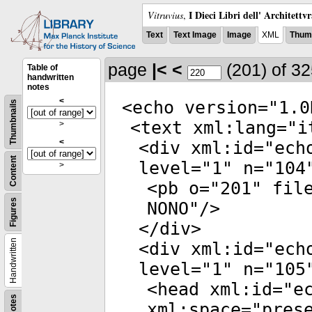
I Dieci Libri dell' Architettv
Vitruvius
,
Text
Text Image
Image
XML
Thumb
page
|<
<
(201)
of 3
Table of
handwritten
notes
<
<
echo
version
="
1.0
Thumbnails
<
text
xml:lang
="
i
>
<
<
div
xml:id
="
ech
Content
level
="
1
"
n
="
104
>
<
pb
o
="
201
"
fil
Figures
NONO
"/>
</
div
>
Handwritten
<
div
xml:id
="
ech
level
="
1
"
n
="
105
<
head
xml:id
="
e
Notes
xml:space
="
pres