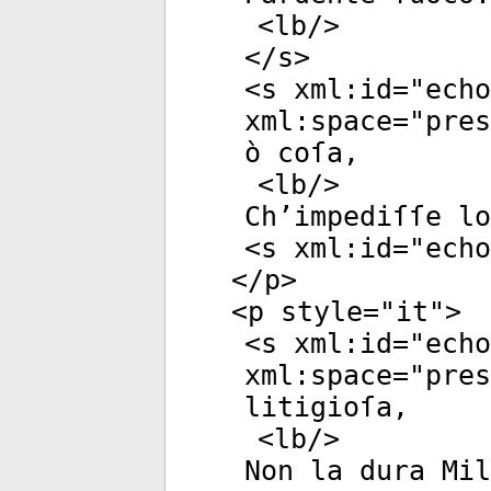
<
lb
/>
</
s
>
<
s
xml:id
="
echo
xml:space
="
pres
ò coſa,
<
lb
/>
Ch’impediſſe lo
<
s
xml:id
="
echo
</
p
>
<
p
style
="
it
">
<
s
xml:id
="
echo
xml:space
="
pres
litigioſa,
<
lb
/>
Non la dura Mil