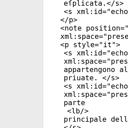
eſplicata.</
s
>
<
s
xml:id
="
echo
</
p
>
<
note
position
=
xml:space
="
pres
<
p
style
="
it
">
<
s
xml:id
="
echo
xml:space
="
pres
appartengono a
priuate. </
s
>
<
s
xml:id
="
echo
xml:space
="
pres
parte
<
lb
/>
principale dell
</
s
>