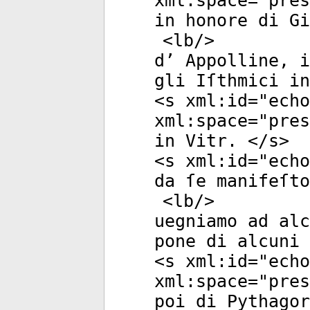
xml:space
="
pres
in honore di Gi
<
lb
/>
d’ Appolline, i
gli Iſthmici in
<
s
xml:id
="
echo
xml:space
="
pres
in Vitr. </
s
>
<
s
xml:id
="
echo
da ſe manifeſto
<
lb
/>
uegniamo ad alc
pone di alcuni 
<
s
xml:id
="
echo
xml:space
="
pres
poi di Pythagor