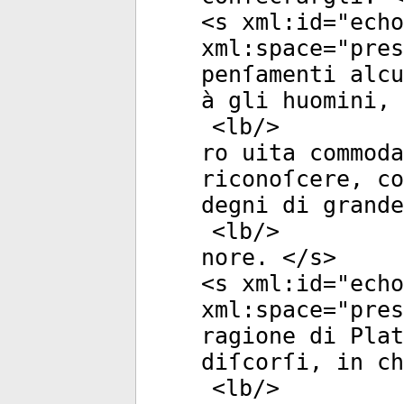
<
s
xml:id
="
echo
xml:space
="
pres
penſamenti alcu
à gli huomini, 
<
lb
/>
ro uita commod
riconoſcere, co
degni di grande
<
lb
/>
nore. </
s
>
<
s
xml:id
="
echo
xml:space
="
pres
ragione di Plat
diſcorſi, in ch
<
lb
/>