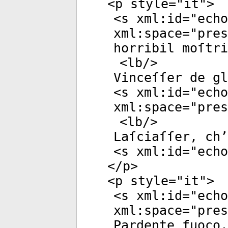
<
p
style
="
it
">
<
s
xml:id
="
echo
xml:space
="
pres
horribil moſtri
<
lb
/>
Vinceſſer de gl
<
s
xml:id
="
echo
xml:space
="
pres
<
lb
/>
Laſciaſſer, ch’
<
s
xml:id
="
echo
</
p
>
<
p
style
="
it
">
<
s
xml:id
="
echo
xml:space
="
pres
Pardente fuoco.