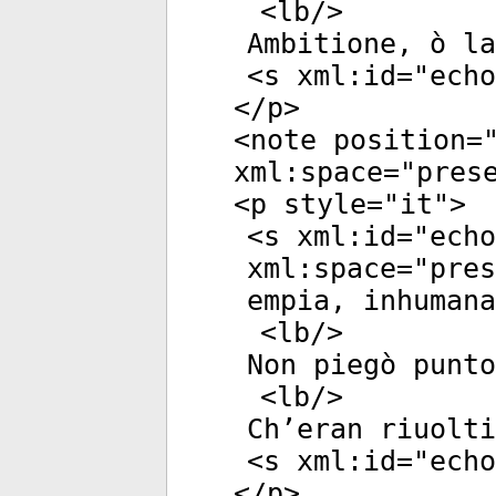
<
lb
/>
Ambitione, ò la
<
s
xml:id
="
echo
</
p
>
<
note
position
=
xml:space
="
pres
<
p
style
="
it
">
<
s
xml:id
="
echo
xml:space
="
pres
empia, inhumana
<
lb
/>
Non piegò punto
<
lb
/>
Ch’eran riuolti
<
s
xml:id
="
echo
</
p
>