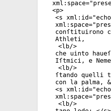
xml:space
="
pres
<
p
>
<
s
xml:id
="
echo
xml:space
="
pres
conſtituirono c
Athleti,
<
lb
/>
che uinto haue
Iſtmici, e Neme
<
lb
/>
ſtando quelli t
con la palma, &
<
s
xml:id
="
echo
xml:space
="
pres
<
lb
/>
tano lode; </
s
>