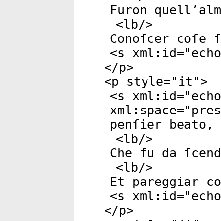
Furon quell’alm
<
lb
/>
Conoſcer coſe ſ
<
s
xml:id
="
echo
</
p
>
<
p
style
="
it
">
<
s
xml:id
="
echo
xml:space
="
pres
penſier beato,
<
lb
/>
Che fu da ſcend
<
lb
/>
Et pareggiar co
<
s
xml:id
="
echo
</
p
>