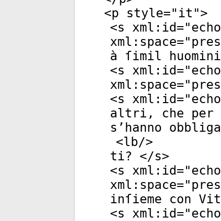
<
p
style
="
it
">
<
s
xml:id
="
echo
xml:space
="
pres
à ſimil huomini
<
s
xml:id
="
echo
xml:space
="
pres
<
s
xml:id
="
echo
altri, che per 
s’hanno obbliga
<
lb
/>
ti? </
s
>
<
s
xml:id
="
echo
xml:space
="
pres
inſieme con Vit
<
s
xml:id
="
echo