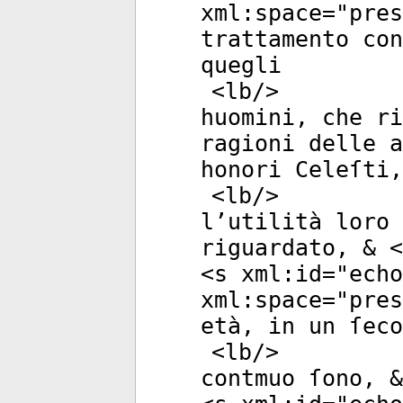
xml:space
="
pres
trattamento con
quegli
<
lb
/>
huomini, che r
ragioni delle a
honori Celeſti,
<
lb
/>
l’utilità loro 
riguardato, & <
<
s
xml:id
="
echo
xml:space
="
pres
età, in un ſeco
<
lb
/>
contmuo ſono, &