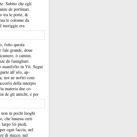
rte.
Subito che egli
tanze de portinari,
o tra le porte, &
ueua le colonne da
al meriggie era
o, ſotto questa
le ſale grande, doue
icamere, ò camini,
anze de ſamigliari.
ho maniſeſto in Vit.
Segui
parte all’uſo, ap-
a, noi ne noſtri com-
ccorſo della interpre
ſta materia due co-
n de gli antichi, e per
e non in pochi luoghi
o, che haueua certi
largo ſei piedi,
per ogni ſaccia, nel
ure di stucco, nel