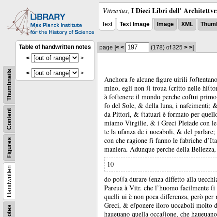
I Dieci Libri dell' Architettv
Vitruvius
,
Text
Text Image
Image
XML
Thumb
Table of handwritten notes
page
|<
<
(178)
of 325
>
>|
<
>
Thumbnails
<
>
Anchora ſe alcune figure uirili ſoſtentan
mino, egli non ſi troua ſcritto nelle hiſt
à ſoſtenere il mondo perche coſtui primo
ſo del Sole, &
della luna, i naſcimenti;
Content
da Pittori, &
ſtatuari è formato per quel
miamo Virgilie, &
i Greci Pleiade con le
te la uſanza de i uocaboli, &
del parlare;
con che ragione ſi fanno le fabriche d’It
Figures
maniera.
Adunque perche della Bellezza
10
Handwritten
do poſſa durare ſenza diffetto alla uecchi
Pareua à Vitr.
che l’huomo facilmente ſi
quelli ui è non poca differenza, però per 
Greci, &
eſponere iloro uocaboli molto di
Notes
haueuano quella occaſione, che haueuan