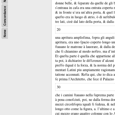
donne belle, &
ſeparate da quelle de gl
s’entraua in caſa era una entrata coperta
Concordance
&
in fronte u’era un’altra porta, &
quel 
queſto era in luogo di atrio, ò di ueſtibu
tre lati, cioè dal lato della porta, &
dalla
20
None
una apritura amplisſima, ſopra gli anguli
apritura, era uno ſpacio coperto longo u
ſtauano le matrone à lauorare, &
dalla d
che ſi chiamino al modo noſtro, ma d’into
Et queſta parte è quella che appartiene a
ta poi, à dichiarire le diſſcrenze d’alcun
preſſo ilqual è la forza, &
la norma del p
mentari Latini piu ampiamente ragionamo d
tatione accennati.
Reſta qui, che io dica 
ſe prima l’Architetto, che fece il Palazzo
30
che i camini ſtauano nella ſuprema parte 
à pena conoſciuti, poi, ne dalla forma do
mezzi circoliſopra iquali ſi ſedeua, &
nel
longo otto come la figura, a.
l’ultimo e a
cui mezzo erano quattro colonne con lo Ar