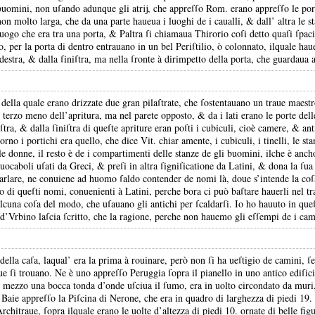
i buomini, non uſando adunque gli atrĳ, che appreſſo Rom.
erano appreſſo le po
 non molto larga, che da una parte haueua i luoghi de i caualli, &
dall’ altra le s
luogo che era tra una porta, &
Paltra ſi chiamaua Thirorio coſi detto quaſi ſpaci
lo, per la porta di dentro entrauano in un bel Periſtilio, ò colonnato, ilquale ha
 destra, &
dalla ſiniſtra, ma nella ſronte à dirimpetto della porta, che guardaua 
 della quale erano drizzate due gran pilaſtrate, che ſostentauano un traue maestr
n terzo meno dell’apritura, ma nel parete opposto, &
da i lati erano le porte del
eſtra, &
dalla ſiniſtra di queſte apriture eran poſti i cubiculi, cioè camere, &
ant
rno i portichi era quello, che dice Vit.
chiar amente, i cubiculi, i tinelli, le st
lle donne, il resto è de i compartimenti delle stanze de gli buomini, ilche è anc
i uocaboli uſati da Greci, &
preſi in altra ſigniſicatione da Latini, &
dona la ſua 
arlare, ne conuiene ad huomo ſaldo contender de nomi là, doue s’intende la coſ
i queſti nomi, conuenienti à Latini, perche bora ci può baſtare hauerli nel tra
alcuna coſa del modo, che uſauano gli antichi per ſcaldarſi.
Io ho hauuto in que
 d’Vrbino laſcia ſcritto, che la ragione, perche non hauemo gli eſſempi de i cami
della caſa, laqual’ era la prima à rouinare, però non ſi ha ueſtigio de camini, ſ
ue ſi trouano.
Ne è uno appreſſo Peruggia ſopra il pianello in uno antico ediſici
 mezzo una bocca tonda d’onde uſciua il ſumo, era in uolto circondato da muri, 
 Baie appreſſo la Piſcina di Nerone, che era in quadro di larghezza di piedi 19.
chitraue, ſopra ilquale erano le uolte d’altezza di piedi 10.
ornate di belle fig