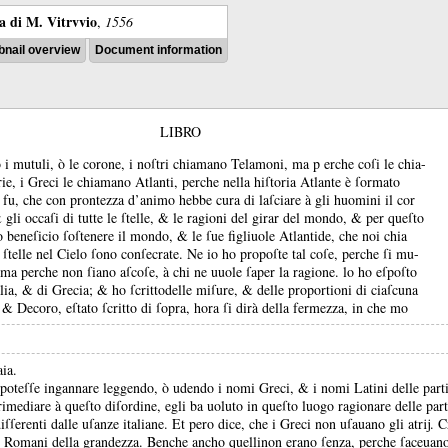
ra di M. Vitrvvio
,
1556
nail overview
Document information
LIBRO
o i mutuli, ò le corone, i noſtri chiamano Telamoni, ma p erche coſi le chia-
orie, i Greci le chiamano Atlanti, perche nella hiſtoria Atlante è ſormato
 fu, che con prontezza d’animo hebbe cura di laſciare à gli huomini il cor
&
gli occaſi di tutte le ſtelle, &
le ragioni del girar del mondo, &
per queſto
lo beneſicio ſoſtenere il mondo, &
le ſue figliuole Atlantide, che noi chia
 ſtelle nel Cielo ſono conſecrate.
Ne io ho propoſte tal coſe, perche ſi mu-
ma perche non ſiano aſcoſe, à chi ne uuole ſaper la ragione.
lo ho eſpoſto
alia, &
di Grecia;
&
ho ſcrittodelle miſure, &
delle proportioni di ciaſcuna
, &
Decoro, eſtato ſcritto di ſopra, hora ſi dirà della fermezza, in che mo
aia.
 poteſſe ingannare leggendo, ò udendo i nomi Greci, &
i nomi Latini delle part
rimediare à queſto diſordine, egli ba uoluto in queſto luogo ragionare delle parti
ſſerenti dalle uſanze italiane.
Et pero dice, che i Greci non uſauano gli atrĳ.
C
o Romani della grandezza.
Benche ancho quellinon erano ſenza, perche ſaceuano 