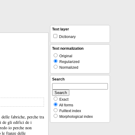
Text layer
Dictionary
Text normalization
Original
Regularized
Normalized
Search
Exact
All forms
Fulltext index
i delle ſabriche, perche tra
Morphological index
 de gli ediſici de i
redo io perche non
le ſtanze delle