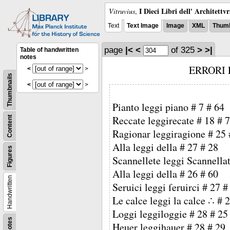
I Dieci Libri dell' Architettv
Vitruvius
,
Text
Text Image
Image
XML
Thumb
page
|<
<
of 325
>
>|
Table of handwritten
notes
ERRORI 
<
>
Thumbnails
<
>
Pianto leggi piano # 7 # 64
Reccate leggirecate # 18 # 
Content
Ragionar leggiragione # 25 
Alla leggi della # 27 # 28
Figures
Scannellete leggi Scannellat
Alla leggi della # 26 # 60
Handwritten
Seruici leggi ſeruirci # 27 #
Le calce leggi la calce ∴ # 
Loggi leggiloggie # 28 # 25
Notes
Heuer leggihauer # 28 # 29