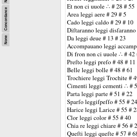
Et non ci uuole ∴ # 28 # 55
Concordance
Area leggi aere # 29 # 5
Cado leggi caldo # 29 # 10
Diſtaranno leggi disſaranno
Da leggi deue # 13 # 23
None
Accompauano leggi accampa
Di fron non ci uuole ∴ # 42
Preſto leggi preſo # 48 # 11
Belle leggi bolle # 48 # 61
Trochiere leggi Trochite # 4
Cimenti leggi cementi ∴ # 5
Parta leggi parte # 51 # 22
Sparſo leggiſpeſſo # 55 # 2
Harice leggi Larice # 55 # 2
Clor leggi color # 55 # 40
Chia re leggi chiare # 56 # 
Queſti leggi queſte # 57 # 6