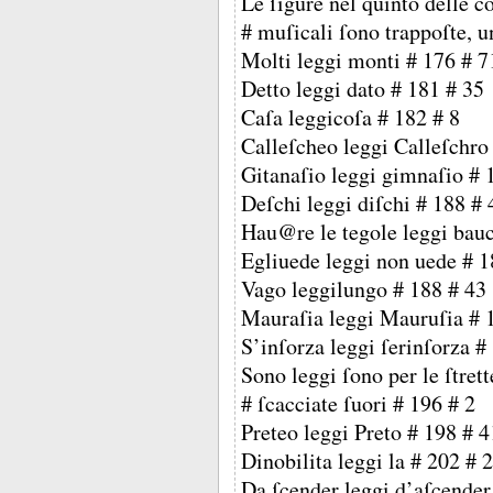
Le ſigure nel quinto delle c
# muſicali ſono trappoſte, u
Molti leggi monti # 176 # 7
Detto leggi dato # 181 # 35
Caſa leggicoſa # 182 # 8
Calleſcheo leggi Calleſchro
Gitanaſio leggi gimnaſio # 
Deſchi leggi diſchi # 188 # 
Hau@re le tegole leggi bau
Egliuede leggi non uede # 1
Vago leggilungo # 188 # 43
Mauraſia leggi Mauruſia # 
S’inſorza leggi ſerinſorza #
Sono leggi ſono per le ſtrett
# ſcacciate ſuori # 196 # 2
Preteo leggi Preto # 198 # 4
Dinobilita leggi la
# 202 # 
Da ſcender leggi d’aſcender