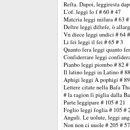
Reſta. Dapoi, leggiresta dap
L’of. leggi lo ſ # 60 # 47
Matcria leggi miſura # 63 #
Deſtre leggi diſteſe, ò allar
Vn diece leggi undici # 64 
Li ſei leggi il ſei # 65 # 3
Quanto ſera leggi quanto ſe
Conſiderrare leggi conſidera
Pianbo leggi piombo # 82 #
Il latino leggi in Latino # 8
Aphigi leggi A pophigi # 89
Lettere citate nella Baſa Th
# la ragion ſi piglia dalla B
Parte leggipare # 105 # 21
Foglio leggi ſoglia # 105 # 
Anguli. Le uolute, leggi ang
Non non ci uuole # 205 # 57