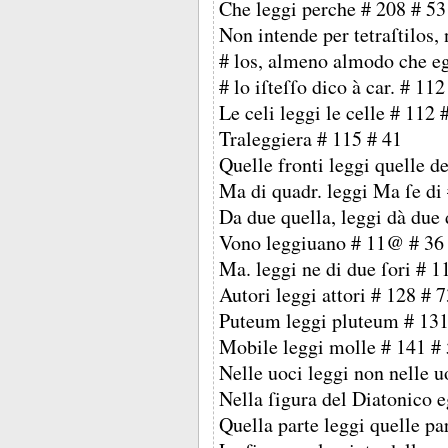
Che leggi perche # 208 # 53
Non intende per tetraſtilos, 
# los, almeno almodo che egl
# lo iſteſſo dico à car. # 112
Le celi leggi le celle # 112 
Traleggiera # 115 # 41
Quelle fronti leggi quelle de
Ma di quadr. leggi Ma ſe di
Da due quella, leggi dà due d
Vono leggiuano # 11@ # 36
Ma. leggi ne di due ſori # 1
Autori leggi attori # 128 # 
Puteum leggi pluteum # 131
Mobile leggi molle # 141 #
Nelle uoci leggi non nelle u
Nella ſigura del Diatonico e
Quella parte leggi quelle pa