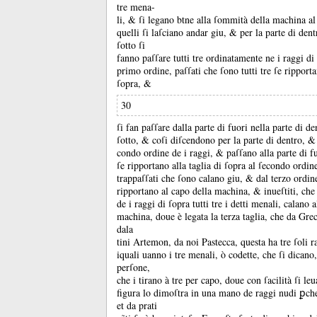
tre mena-
li, &
ſi legano btne alla ſommità della machina al 
quelli ſi laſciano andar giu, &
per la parte di dent
ſotto ſi
fanno paſſare tutti tre ordinatamente ne i raggi di
primo ordine, paſſati che ſono tutti tre ſe ripporta
ſopra, &
30
ſi fan paſſare dalla parte di fuori nella parte di de
ſotto, &
coſi diſcendono per la parte di dentro, 
condo ordine de i raggi, &
paſſano alla parte di f
ſe ripportano alla taglia di ſopra al ſecondo ordin
trappaſſati che ſono calano giu, &
dal terzo ordin
ripportano al capo della machina, &
inueſtiti, ch
de i raggi di ſopra tutti tre i detti menali, calano a
machina, doue è legata la terza taglia, che da Gre
dala
tini Artemon, da noi Pastecca, questa ha tre ſoli ra
iquali uanno i tre menali, ò codette, che ſi dicano
perſone,
che i tirano à tre per capo, doue con ſacilità ſi leu
figura lo dimoſtra in una mano de raggi nudi ꝑch
et da prati