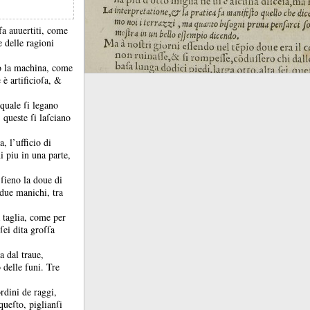
fa auuertiti, come
e delle ragioni
o la machina, come
 è artificioſa, &
quale ſi legano
, queste ſi laſciano
, l’ufficio di
i piu in una parte,
e ſieno la doue di
 due manichi, tra
a taglia, come per
ſei dita groſſa
a dal traue,
 delle funi.
Tre
rdini de raggi,
queſto, piglianſi