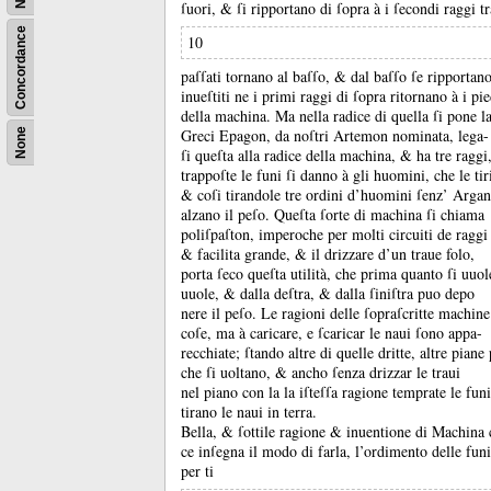
ſuori, &
ſi ripportano di ſopra à i ſecondi raggi t
Concordance
10
paſſati tornano al baſſo, &
dal baſſo ſe ripportan
inueſtiti ne i primi raggi di ſopra ritornano à i pie
della machina.
Ma nella radice di quella ſi pone la
Greci Epagon, da noſtri Artemon nominata, lega-
None
ſi queſta alla radice della machina, &
ha tre raggi,
trappoſte le funi ſi danno à gli huomini, che le tir
&
coſi tirandole tre ordini d’huomini ſenz’ Arga
alzano il peſo.
Queſta ſorte di machina ſi chiama
poliſpaſton, imperoche per molti circuiti de raggi 
&
facilita grande, &
il drizzare d’un traue folo,
porta ſeco queſta utilità, che prima quanto ſi uu
uuole, &
dalla deſtra, &
dalla ſiniſtra puo depo
nere il peſo.
Le ragioni delle ſopraſcritte machine
coſe, ma à caricare, e ſcaricar le naui ſono appa-
recchiate;
ſtando altre di quelle dritte, altre piane
che ſi uoltano, &
ancho ſenza drizzar le traui
nel piano con la la iſteſſa ragione temprate le fu
tirano le naui in terra.
Bella, &
ſottile ragione &
inuentione di Machina 
ce inſegna il modo di farla, l’ordimento delle fu
per ti