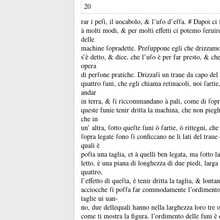
20
rar i peſi, il uocabolo, &
l’uſo d’eſſa.
# Dapoi ci 
à molti modi, &
per molti effetti ci potemo ſeruir
delle
machine ſopradette.
Preſuppone egli che drizzam
s’è detto, &
dice, che l’uſo è per far presto, &
che
opera
di perſone pratiche.
Drizzaſi un traue da capo del 
quattro ſuni, che egli chiama retinacoli, noi ſartie
andar
in terra, &
ſi riccommandano à pali, come di ſopra
queste funie tenir dritta la machina, che non piegh
che in
un’ altra, ſotto queſte ſuni ò ſartie, ò rittegni, ch
ſopra legate ſono ſi conficcano ne li lati del traue
quali è
poſta una taglia, et à quelli ben legata, ma ſotto l
letto, è una piana di longhezza di due piedi, larga 
quattro,
l’effetto di queſta, è tenir dritta la taglia, &
lontan
acciocche ſi poſſa far commodamente l’ordimento
taglie ui uan-
no, due dellequali hanno nella larghezza loro tre o
come ti mostra la figura.
l’ordimento delle funi è 