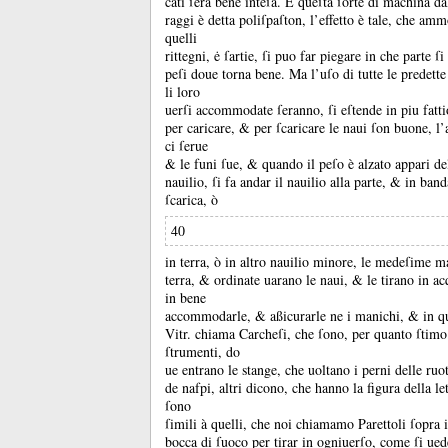
cãti ſerà bene inteſa.
E queſta ſorte di machina da
raggi è detta poliſpaſton, l’effetto è tale, che am
quelli
rittegni, ė ſartie, ſi puo far piegare in che parte ſi
peſi doue torna bene.
Ma l’uſo di tutte le predet
li loro
uerſi accommodate ſeranno, ſi eſtende in piu fatt
per caricare, &
per ſcaricare le naui ſon buone, l’
ci ſerue
&
le funi ſue, &
quando il peſo è alzato appari de
nauilio, ſi fa andar il nauilio alla parte, &
in ban
ſcarica, ò
40
in terra, ò in altro nauilio minore, le medeſime m
terra, &
ordinate uarano le naui, &
le tirano in ac
in bene
accommodarle, &
aßicurarle ne i manichi, &
in q
Vitr.
chiama Carcheſi, che ſono, per quanto ſtimo 
ſtrumenti, do
ue entrano le stange, che uoltano i perni delle ruo
de nafpi, altri dicono, che hanno la figura della le
ſono
ſimili à quelli, che noi chiamamo Parettoli ſopra i
bocca di ſuoco per tirar in ogniuerſo, come ſi ued