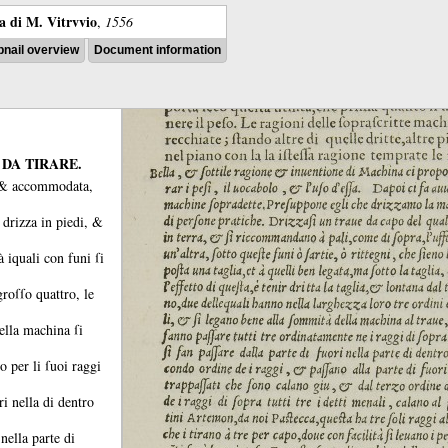
ra di M. Vitrvvio
,
1556
nail overview
Document information
 DA TIRARE.
, &
accommodata,
 drizza in piedi, &
à iquali con funi ſi
groſſo quattro, le
ella machina ſi
ro per li ſuoi raggi
ri nella di dentro
nella parte di