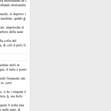
lla moltitudine de i
mollando destramẽte
 uuole, et deporre i
te machine, quãdo ꝑ
ioni, imperoche et
arbore della naue
lla coſta del
da, &
coſi il peſo ſi
achine steſe in
qua, il tutto è posto
uelli ſtrumenti che
io, certi
te, ò de i timpani ò
ttera Δ, ma forſe
quali ſi uolta una
e nelle naui, &