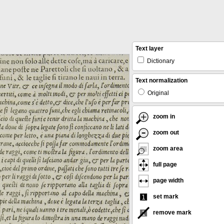
Text layer
Dictionary
Text normalization
Original
zoom in
zoom out
zoom area
full page
page width
set mark
remove mark