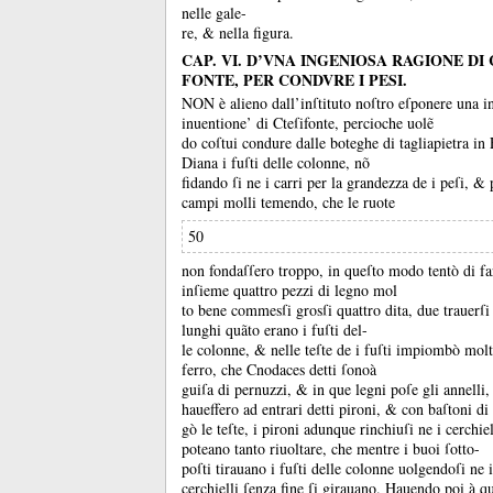
nelle gale-
re, &
nella figura.
CAP. VI. D’VNA INGENIOSA RAGIONE DI 
FONTE, PER CONDVRE I PESI.
NON è alieno dall’inſtituto noſtro eſponere una i
inuentione’ di Cteſifonte, percioche uolẽ
do coſtui condure dalle boteghe di tagliapietra in
Diana i fuſti delle colonne, nõ
fidando ſi ne i carri per la grandezza de i peſi, &
campi molli temendo, che le ruote
50
non fondaſſero troppo, in queſto modo tentò di f
inſieme quattro pezzi di legno mol
to bene commesſi grosſi quattro dita, due trauerſi 
lunghi quãto erano i fuſti del-
le colonne, &
nelle teſte de i fuſti impiombò molt
ferro, che Cnodaces detti ſonoà
guiſa di pernuzzi, &
in que legni poſe gli annelli,
haueffero ad entrari detti pironi, &
con baſtoni di 
gò le teſte, i pironi adunque rinchiuſi ne i cerchie
poteano tanto riuoltare, che mentre i buoi ſotto-
poſti tirauano i fuſti delle colonne uolgendoſi ne 
cerchielli ſenza fine ſi girauano.
Hauendo poi à q