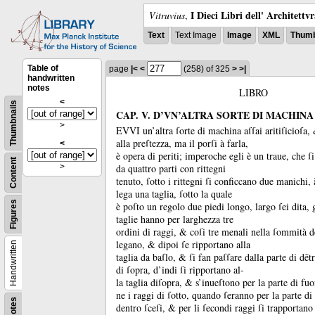
I Dieci Libri dell' Architettv
Vitruvius
,
Text
Text Image
Image
XML
Thumb
Table of
page
|<
<
(258)
of 325
>
>|
handwritten
notes
LIBRO
<
Thumbnails
CAP. V. D’VN’ALTRA SORTE DI MACHINA
>
EVVI un’altra ſorte di machina aſſai aritiſicioſa
alla preſtezza, ma il porſi à farla,
<
è opera di periti;
imperoche egli è un traue, che ſi
Content
da quattro parti con rittegni
>
tenuto, ſotto i rittegni ſi conficcano due manichi, 
lega una taglia, ſotto la quale
Figures
è poſto un regolo due piedi longo, largo ſei dita, 
taglie hanno per larghezza tre
ordini di raggi, &
coſi tre menali nella ſommità d
legano, &
dipoi ſe ripportano alla
Handwritten
taglia da baſlo, &
ſi fan paſſare dalla parte di dẽt
di ſopra, d’indi ſi ripportano al-
la taglia diſopra, &
s’inueſtono per la parte di fuo
ne i raggi di ſotto, quando ſeranno per la parte di
Notes
dentro ſceſi, &
per li ſecondi raggi ſi trapportano 