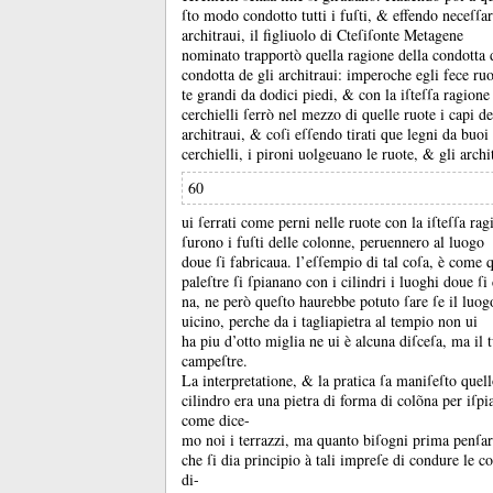
ſto modo condotto tutti i fuſti, &
effendo neceſſar
architraui, il figliuolo di Cteſiſonte Metagene
nominato trapportò quella ragione della condotta de
condotta de gli architraui:
imperoche egli fece ru
te grandi da dodici piedi, &
con la iſteſſa ragione
cerchielli ſerrò nel mezzo di quelle ruote i capi de
architraui, &
coſi eſſendo tirati que legni da buoi 
cerchielli, i pironi uolgeuano le ruote, &
gli archi
60
ui ſerrati come perni nelle ruote con la iſteſſa ra
ſurono i fuſti delle colonne, peruennero al luogo
doue ſi fabricaua.
l’eſſempio di tal coſa, è come 
paleſtre ſi ſpianano con i cilindri i luoghi doue ſi
na, ne però queſto haurebbe potuto ſare ſe il luog
uicino, perche da i tagliapietra al tempio non ui
ha piu d’otto miglia ne ui è alcuna diſceſa, ma il 
campeſtre.
La interpretatione, &
la pratica ſa maniſeſto quel
cilindro era una pietra di forma di colõna per iſpia
come dice-
mo noi i terrazzi, ma quanto biſogni prima penſar
che ſi dia principio à tali impreſe di condure le c
di-