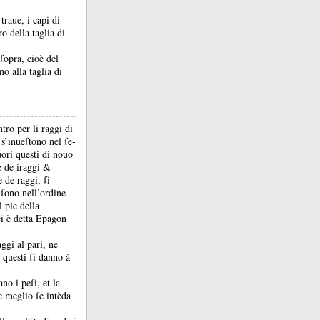
traue, i capi di
ro della taglia di
 ſopra, cioè del
no alla taglia di
ntro per li raggi di
&
s’inueſtono nel ſe-
uori questi di nouo
e de iraggi &
e de raggi, ſi
e ſono nell’ordine
l pie della
ci è detta Epagon
ggi al pari, ne
, questi ſi danno à
ano i peſi, et la
e meglio ſe intèda