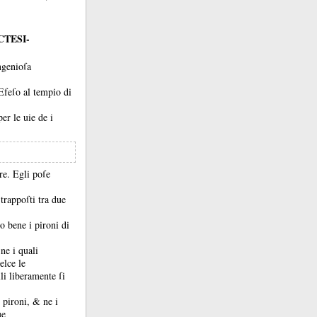
CTESI-
ngenioſa
 Efeſo al tempio di
per le uie de i
are.
Egli poſe
trappoſti tra due
o bene i pironi di
 ne i quali
elce le
lli liberamente ſi
i pironi, &
ne i
ue