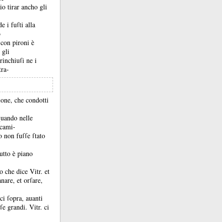
io tirar ancho gli
 i fuſti alla
o
 con pironi è
 gli
rinchiuſi ne i
tra-
gione, che condotti
quando nelle
 cami-
o non fuſſe ſtato
tutto è piano
lo che dice Vitr.
et
nare, et orſare,
ci ſopra, auanti
oſe grandi.
Vitr.
ci