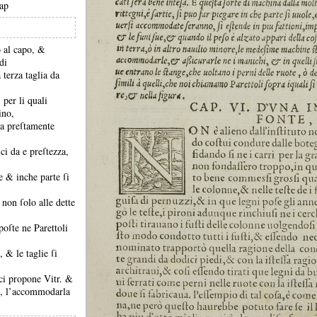
rap
o al capo, &
di
 terza taglia da
 per li quali
ino,
na preſtamente
ci da e preſtezza,
ole &
inche parte ſi
 non ſolo alle dette
 poſte ne Parettoli
ni, &
le taglie ſi
ci propone Vitr.
&
ni, l’accommodarla