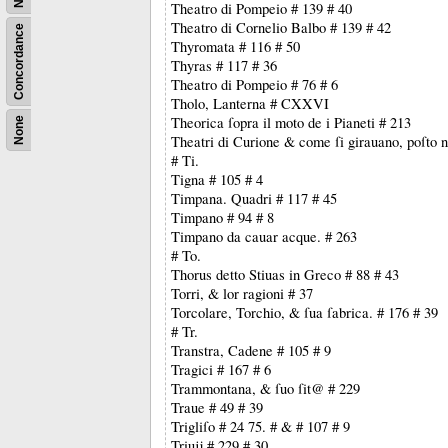
Theatro di Pompeio # 139 # 40
Theatro di Cornelio Balbo # 139 # 42
Concordance
Thyromata # 116 # 50
Thyras # 117 # 36
Theatro di Pompeio # 76 # 6
Tholo, Lanterna # CXXVI
Theorica ſopra il moto de i Pianeti # 213
None
Theatri di Curione & come ſi girauano, poſto ne
# Ti.
Tigna # 105 # 4
Timpana. Quadri # 117 # 45
Timpano # 94 # 8
Timpano da cauar acque. # 263
# To.
Thorus detto Stiuas in Greco # 88 # 43
Torri, & lor ragioni # 37
Torcolare, Torchio, & ſua ſabrica. # 176 # 39
# Tr.
Transtra, Cadene # 105 # 9
Tragici # 167 # 6
Trammontana, & ſuo ſit@ # 229
Traue # 49 # 39
Trigliſo # 24 75. # & # 107 # 9
Triuĳ # 229 # 30