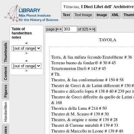
I Dieci Libri dell' Architettv
Vitruvius
,
Text
Text Image
Image
XML
Thumb
Table of
page
|<
<
of 325
>
>|
handwritten
notes
TAVOLA
<
Thumbnails
>
Terra, & ſua miſura ſecondo Eratoſthene # 36
<
Terreno buono da ſondar@ # 30 # 45
Tetartemorion Dieſi # 143 # 45
Content
>
# Th.
Theatro, & ſua conſormatione # 150 # 58
Theatri de Greci & de Latini differenti # 150 #
Figures
Theatro e diſcorſo ſopra # 138 # 40 # 239 per t
Theatro de Greci differẽte da quello de Latini 
& 168
Handwritten
Theorica della Luna # 214 # 50
Theatro di M. Scauro # 139 # 30
Theatro, & origine e nome # 139 # 28
Theatri di Curione mirabili # 139 # 33
Notes
Theatro di Marcello in Leone # 139 # 40