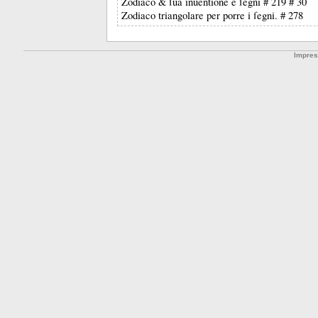
Zodiaco & ſua inuentione e ſegni # 219 # 30
Zodiaco triangolare per porre i ſegni. # 278
Impre