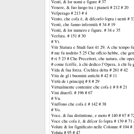
Venti, & lor nomi e ſigure # 37
Venere, & ſuo luogo tra i pianeti # 212 # 20
Veſperago # 213 # 4
Vento, che coſa è, & diſcorſo ſopra i uenti # 3
Venti, che ſanno inſermità # 34 # 19
Venti, & lor numero e ſigure. # 34 e 35
Verſura. # 151 # 30
# Vi.
Vitr Statura e Studi ſuoi 41 29. A che tempo ſ
# me ſu nodrito 5 25 Che offcio hebbe, che gen
# ri 5 23 # Che Precettori, che natura, che ope
# come ſcriſſe, à chi dedico l’Opera, à chi ſu g
Vida & ſua forza. Cochlea detta # 261 # 42
Vita de gl i buomini antichi # 42 # 11
Virtù de i principĳ # 8 # 29
Virtualmente contenire che coſa è # 8 # 21
Vini diuerſi. # 196 # 67
# Vn.
Vniſſono che coſa è # 142 # 38
# Vo.
Voce, & ſua distintione, e moto # 140 # 67 # 7
Voce che coſa è, & diſcor ſo ſopra # 139 # 71
Volute & lor ſignificato nelle Colonne # 104 #
Voluta # 95 # 47