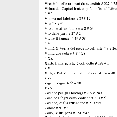
Vocaboli delle arti nati da necesſità # 227 # 75
Voluta del Capitel Ionico, poſto inſin del Libro
# Vſ.
Vſanza nel ſabricar # 39 # 17
Vſo # 8 # 61
Vſo cioè aſſueffattione # 8 # 63
Vſo delle parti # 27 # 2
Vſcire il ſangue. # 49 # 38
# Vt.
Vtilità & Verità del precetto dell’arte # 8 # 26
Vtilità che coſa è # 8 # 28
# Xa.
Xanto ſiume perche è coſi detto # 197 # 5
# Xi.
Xiſti, e Palestre e lor ediſicatione. # 162 # 40
# Zi.
Ziga, e Zigia. # 54 # 20
# Zo.
Zodiaco per gli Horologi # 239 e 240
Zona de i ſegni detta Zodiaco # 210 # 50
Zodiaco, & ſua inuentione # 210 # 60
Zoſoro # 97 # 8
Zoilo, & ſua pena # 181 # 43