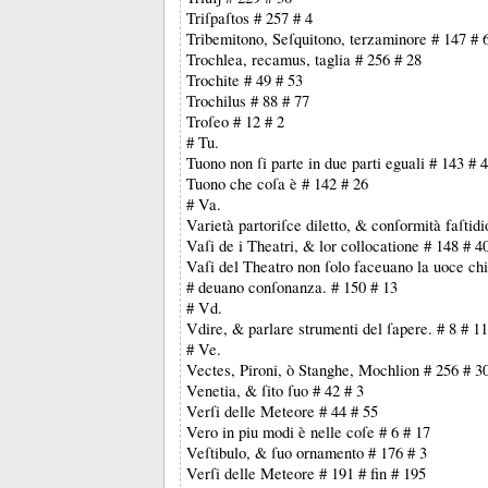
Triſpaſtos # 257 # 4
Tribemitono, Seſquitono, terzaminore # 147 # 
Trochlea, recamus, taglia # 256 # 28
Trochite # 49 # 53
Trochilus # 88 # 77
Troſeo # 12 # 2
# Tu.
Tuono non ſi parte in due parti eguali # 143 # 
Tuono che coſa è # 142 # 26
# Va.
Varietà partoriſce diletto, & conſormità faſtidi
Vaſi de i Theatri, & lor collocatione # 148 # 4
Vaſi del Theatro non ſolo faceuano la uoce ch
# deuano conſonanza. # 150 # 13
# Vd.
Vdire, & parlare strumenti del ſapere. # 8 # 11
# Ve.
Vectes, Pironi, ò Stanghe, Mochlion # 256 # 3
Venetia, & ſito ſuo # 42 # 3
Verſi delle Meteore # 44 # 55
Vero in piu modi è nelle coſe # 6 # 17
Veſtibulo, & ſuo ornamento # 176 # 3
Verſi delle Meteore # 191 # fin # 195