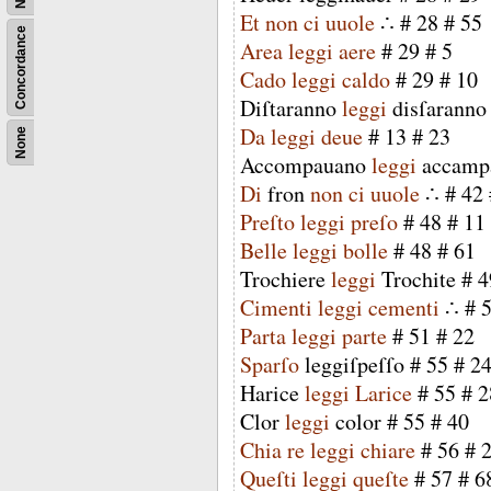
Et
non
ci
uuole
∴
#
28
#
55
Concordance
Area
leggi
aere
#
29
#
5
Cado
leggi
caldo
#
29
#
10
Diſtaranno
leggi
disſaranno
Da
leggi
deue
#
13
#
23
None
Accompauano
leggi
accamp
Di
fron
non
ci
uuole
∴
#
42
Preſto
leggi
preſo
#
48
#
11
Belle
leggi
bolle
#
48
#
61
Trochiere
leggi
Trochite
#
4
Cimenti
leggi
cementi
∴
#
Parta
leggi
parte
#
51
#
22
Sparſo
leggiſpeſſo
#
55
#
2
Harice
leggi
Larice
#
55
#
2
Clor
leggi
color
#
55
#
40
Chia
re
leggi
chiare
#
56
#
Queſti
leggi
queſte
#
57
#
6