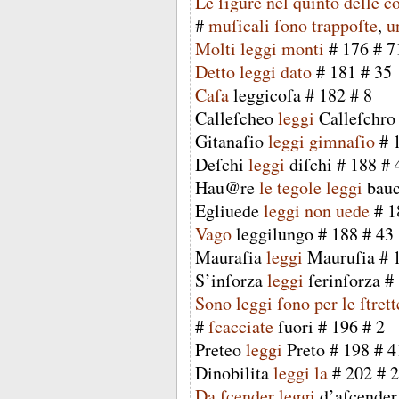
Le
ſigure
nel
quinto
delle
c
#
muſicali
ſono
trappoſte
,
u
Molti
leggi
monti
#
176
#
7
Detto
leggi
dato
#
181
#
35
Caſa
leggicoſa
#
182
#
8
Calleſcheo
leggi
Calleſchro
Gitanaſio
leggi
gimnaſio
#
Deſchi
leggi
diſchi
#
188
#
Hau@re
le
tegole
leggi
bauc
Egliuede
leggi
non
uede
#
1
Vago
leggilungo
#
188
#
43
Mauraſia
leggi
Mauruſia
#
S’inſorza
leggi
ſerinſorza
#
Sono
leggi
ſono
per
le
ſtrett
#
ſcacciate
ſuori
#
196
#
2
Preteo
leggi
Preto
#
198
#
4
Dinobilita
leggi
la
#
202
#
2
Da
ſcender
leggi
d’aſcender