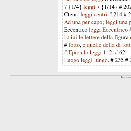
7
{
1
/
4
}
leggi
7
{
1
/
14
} #
20
Ctenri
leggi
centri
#
214
#
2
Ad
una
per
capo
;
leggi
una
Eccentico
leggi
Eccentrico
Et
iui
le
lettere
della
ſigura
#
ſotto
,
e
quelle
della
di
ſot
#
Epiciclo
leggi
1
.
2
. #
62
Luogo
leggi
lungo
. #
235
#
Impre