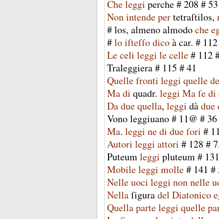
Che
leggi
perche
#
208
#
53
Non
intende
per
tetraſtilos
,
#
los
,
almeno
almodo
che
eg
#
lo
iſteſſo
dico
à
car
. #
112
Le
celi
leggi
le
celle
#
112
Traleggiera
#
115
#
41
Quelle
fronti
leggi
quelle
de
Ma
di
quadr
.
leggi
Ma
ſe
di
Da
due
quella
,
leggi
dà
due
Vono
leggiuano
#
11@
#
36
Ma
.
leggi
ne
di
due
ſori
#
1
Autori
leggi
attori
#
128
#
7
Puteum
leggi
pluteum
#
13
Mobile
leggi
molle
#
141
#
Nelle
uoci
leggi
non
nelle
u
Nella
ſigura
del
Diatonico
e
Quella
parte
leggi
quelle
par