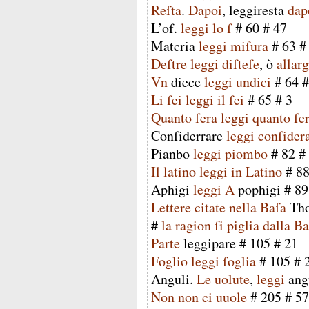
Reſta
.
Dapoi
,
leggiresta
dap
L’of
.
leggi
lo
ſ
#
60
#
47
Matcria
leggi
miſura
#
63
Deſtre
leggi
diſteſe
,
ò
allar
Vn
diece
leggi
undici
#
64
Li
ſei
leggi
il
ſei
#
65
#
3
Quanto
ſera
leggi
quanto
ſe
Conſiderrare
leggi
conſider
Pianbo
leggi
piombo
#
82
#
Il
latino
leggi
in
Latino
#
8
Aphigi
leggi
A
pophigi
#
89
Lettere
citate
nella
Baſa
Th
#
la
ragion
ſi
piglia
dalla
Ba
Parte
leggipare
#
105
#
21
Foglio
leggi
ſoglia
#
105
#
Anguli
.
Le
uolute
,
leggi
ang
Non
non
ci
uuole
#
205
#
57