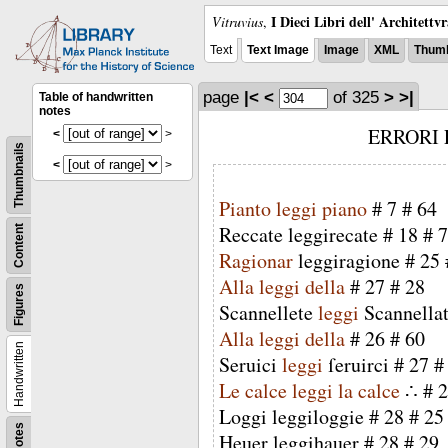
I Dieci Libri dell' Architettv
Vitruvius
,
Text
Text Image
Image
XML
Thumb
page
|<
<
of 325
>
>|
Table of handwritten
notes
ERRORI 
<
>
Thumbnails
<
>
Pianto
leggi
piano
#
7
#
64
Reccate
leggirecate
#
18
#
7
Content
Ragionar
leggiragione
#
25
Alla
leggi
della
#
27
#
28
Figures
Scannellete
leggi
Scannellat
Alla
leggi
della
#
26
#
60
Handwritten
Seruici
leggi
ſeruirci
#
27
Le
calce
leggi
la
calce
∴
#
2
Loggi
leggiloggie
#
28
#
25
Notes
Heuer
leggihauer
#
28
#
29