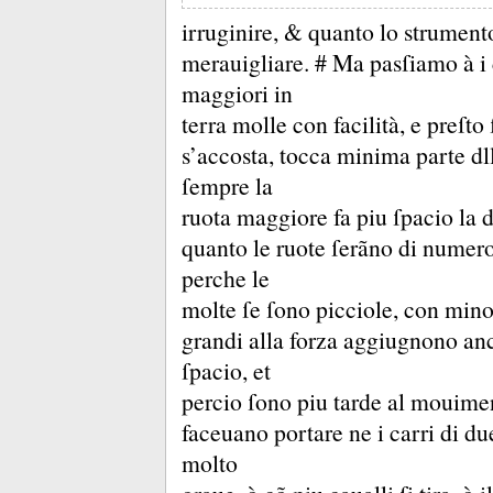
irruginire, &
quanto lo strumento
merauigliare.
# Ma pasſiamo à i 
maggiori in
terra molle con facilità, e preſt
s’accosta, tocca minima parte dl
ſempre la
ruota maggiore fa piu ſpacio la do
quanto le ruote ſerãno di numero 
perche le
molte ſe ſono picciole, con mino
grandi alla forza aggiugnono anc
ſpacio, et
percio ſono piu tarde al mouime
faceuano portare ne i carri di du
molto