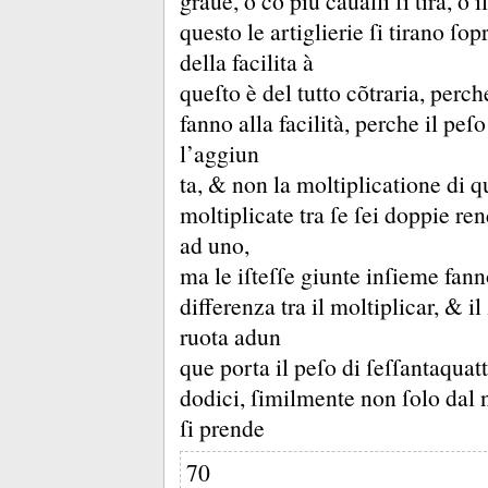
graue, ò cõ piu caualli ſi tira, ò i
questo le artiglierie ſi tirano ſo
della facilita à
queſto è del tutto cõtraria, perc
fanno alla facilità, perche il peſo
l’aggiun
ta, &
non la moltiplicatione di 
moltiplicate tra ſe ſei doppie re
ad uno,
ma le iſteſſe giunte inſieme fan
differenza tra il moltiplicar, &
il
ruota adun
que porta il peſo di ſeſſantaquatt
dodici, ſimilmente non ſolo dal
ſi prende
70