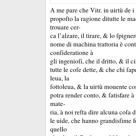
A me pare che Vitr.
in uirtù de i
propoſto la ragione ditutte le m
trouare cer-
ca l’alzare, il tirare, &
lo ſpigner
nome di machina trattoria è cont
conſideratione à
gli ingenioſi, che il dritto, &
il c
tutte le coſe dette, &
che chi ſape
leua, la
ſottoleua, &
la uirtù mouente c
potra render conto, &
ſatisfare à
mate-
ria, à noi reſta dire alcuna coſa 
le uide, che hanno grandisſime 
quello