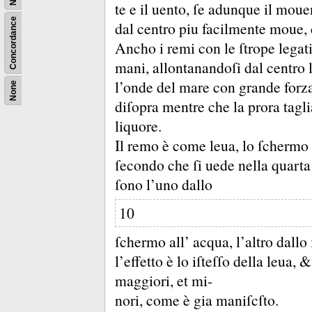
te e il uento, ſe adunque il moue
Concordance
dal centro piu facilmente moue, 
Ancho i remi con le ſtrope legati
mani, allontanandoſi dal centro le
l’onde del mare con grande forza
None
diſopra mentre che la prora taglia
liquore.
Il remo è come leua, lo ſchermo
ſecondo che ſi uede nella quarta
ſono l’uno dallo
10
ſchermo all’ acqua, l’altro dallo
l’effetto è lo iſteſſo della leua, 
maggiori, et mi-
nori, come è gia maniſcſto.