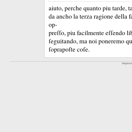
aiuto, perche quanto piu tarde, 
da ancho la terza ragione della f
op-
preſſo, piu facilmente eſſendo li
ſeguitando, ma noi poneremo qui ſ
ſoprapoſte coſe.
Impre