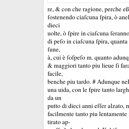
re, &
con che ragione, perche eß
ſostenendo ciaſcuna ſpira, ò anel
dieci
uolte, ò ſpire in ciaſcuna ſeran
di peſo in ciaſcuna ſpira, quanta 
ſune,
à, cui è ſoſpeſo m.
quanto adunqu
&
maggiori tanto piu lieue ſi far
facile,
benche piu tardo.
# Adunque nell
una uida, con le fpire tanto larg
da un
putto di dieci anni eſſer alzato,
facilmente tanto piu lentamente
tirato ap-