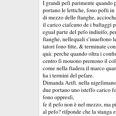
I grandi peſi parimente quando po
portano le lettiche, ſono poſti in 
di mezzo delle ſtanghe, accioche
il carico ciaſcuno de i baſtaggi p
egual parte del peſo indiuiſo, pe
ſtanghe, nellequali s’inueſtono le
tatori ſono fitte, &
terminate con
quà:
perche quando oltra i confi
centro ſi mouono premono il collo
come nella ſtadera il marco qua
ha i termini del peſare.
Dimanda Ariſt.
nella uigeſimano
due portano uno isteſſo carico 
ſono oppresſi,
ſe il peſo non è nel mezzo, ma pi
al peſo?
riſponde che la stanga e