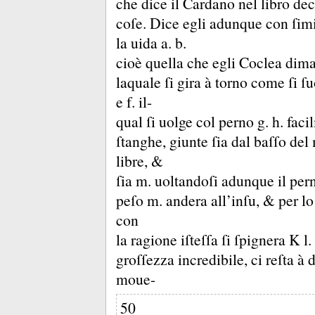
che dice il Cardano nel libro dec
coſe.
Dice egli adunque con ſimi
la uida a.
b.
cioè quella che egli Coclea di
laquale ſi gira à torno come ſi ſ
e f.
il-
qual ſi uolge col perno g.
h.
faci
ſtanghe, giunte ſia dal baſſo de
libre, &
ſia m.
uoltandoſi adunque il per
peſo m.
andera all’inſu, &
per lo
con
la ragione iſteſſa ſi ſpignera K l.
groſſezza incredibile, ci reſta à 
moue-
50