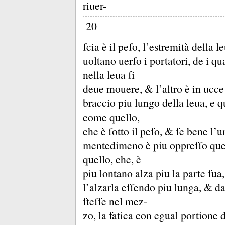
riuer-
20
ſcia è il peſo, l’estremità della l
uoltano uerſo i portatori, de i qu
nella leua ſi
deue mouere, &
l’altro è in ucc
braccio piu lungo della leua, e 
come quello,
che è ſotto il peſo, &
ſe bene l’
mentedimeno è piu oppreſſo quell
quello, che, è
piu lontano alza piu la parte ſua,
l’alzarla eſſendo piu lunga, &
da
ſteſſe nel mez-
zo, la fatica con egual portione 