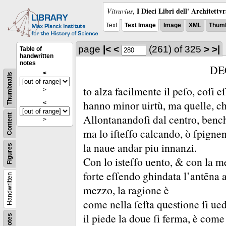
I Dieci Libri dell' Architettv
Vitruvius
,
Text
Text Image
Image
XML
Thumb
page
|<
<
(261)
of 325
>
>|
Table of
handwritten
notes
DE
<
Thumbnails
to alza facilmente il peſo, coſi 
>
hanno minor uirtù, ma quelle, ch
<
Allontanandoſi dal centro, bench
Content
>
ma lo iſteſſo calcando, ò ſpigne
la naue andar piu innanzi.
Figures
Con lo isteſſo uento, &
con la m
forte eſſendo ghindata l’antẽna a
Handwritten
mezzo, la ragione è
come nella ſeſta questione ſi ued
il piede la doue ſi ferma, è come
Notes