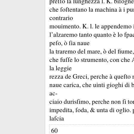
preſſo la lunghezza l.
K.
biſogne
che ſoſtentano la machina à i pu
contrario
mouimento.
K.
l.
le appendemo 
l’alzaremo tanto quanto è lo fpa
peſo, ò ſia naue
la traremo del mare, ò del fium
che fuſſe lo strumento, con che 
la leggie
rezza de Greci, perche à queſto 
naue carica, che uinti gioghi di 
ac-
ciaio durisſimo, perche non ſi to
impedita, ſoda, &
unta di oglio.
laſcia
60