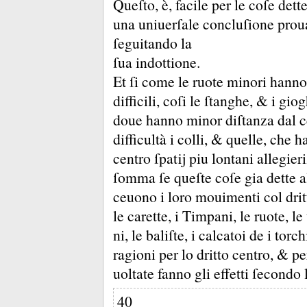
Queſto, è, facile per le coſe det
una uniuerſale concluſione prouat
ſeguitando la
ſua indottione.
Et ſi come le ruote minori hanno
difficili, coſi le ſtanghe, &
i giog
doue hanno minor diſtanza dal c
difficultà i colli, &
quelle, che h
centro ſpatĳ piu lontani allegier
ſomma ſe queſte coſe gia dette a
ceuono i loro mouimenti col dri
le carette, i Timpani, le ruote, le
ni, le baliſte, i calcatoi de i torc
ragioni per lo dritto centro, &
pe
uoltate fanno gli effetti ſecondo 
40