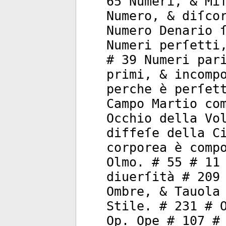
65 Numeri, & Mi
Numero, & diſco
Numero Denario 
Numeri perſetti
# 39 Numeri par
primi, & incomp
perche è perſet
Campo Martio co
Occhio della Vo
diffeſe della C
corporea è comp
Olmo. # 55 # 11
diuerſità # 209
Ombre, & Tauola
Stile. # 231 # 
Op. Ope # 107 #