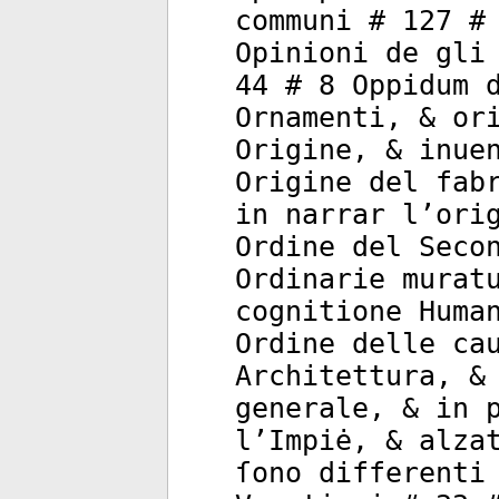
communi # 127 #
Opinioni de gli
44 # 8 Oppidum 
Ornamenti, & or
Origine, & inue
Origine del fab
in narrar l’ori
Ordine del Seco
Ordinarie murat
cognitione Huma
Ordine delle ca
Architettura, &
generale, & in 
l’Impiė, & alza
ſono differenti