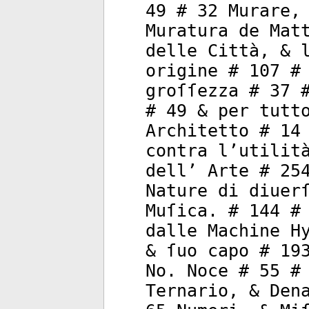
49 # 32 Murare,
Muratura de Mat
delle Città, & 
origine # 107 #
groſſezza # 37 
# 49 & per tutt
Architetto # 14
contra l’utilit
dell’ Arte # 25
Nature di diuer
Muſica. # 144 #
dalle Machine H
& ſuo capo # 19
No. Noce # 55 #
Ternario, & Den