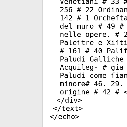
Venetiani # 33 
256 # 22 Ordina
142 # 1 Orcheſt
del muro # 49 #
nelle opere. # 
Paleſtre e Xiſt
# 161 # 40 Pali
Paludi Galliche
Acquileg- # gia
Paludi come ſia
minore# 46. 29.
origine # 42 # 
</
div
>
</
text
>
</
echo
>