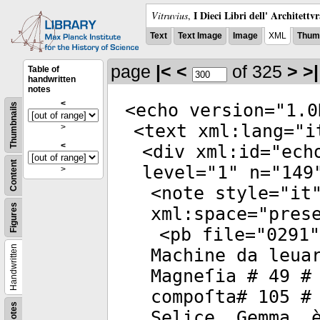
I Dieci Libri dell' Architettv
Vitruvius
,
Text
Text Image
Image
XML
Thumb
page
|<
<
of 325
>
>|
Table of
handwritten
notes
<
<
echo
version
="
1.0
Thumbnails
<
text
xml:lang
="
i
>
<
<
div
xml:id
="
ech
Content
level
="
1
"
n
="
149
>
<
note
style
="
it
Figures
xml:space
="
pres
<
pb
file
="
0291
"
Handwritten
Machine da leua
Magneſia # 49 #
compoſta# 105 #
Notes
Selice, Gemma, 