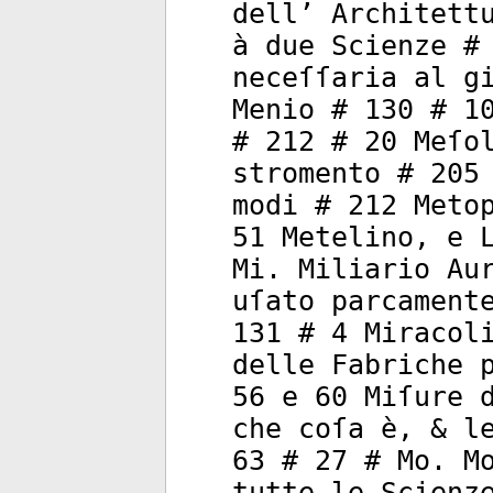
dell’ Architett
à due Scienze #
neceſſaria al g
Menio # 130 # 1
# 212 # 20 Meſo
stromento # 205
modi # 212 Meto
51 Metelino, e 
Mi. Miliario Au
uſato parcament
131 # 4 Miracol
delle Fabriche 
56 e 60 Miſure 
che coſa è, & l
63 # 27 # Mo. M
tutte le Scienz