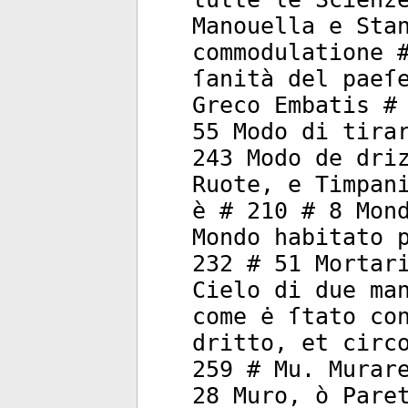
Manouella e Sta
commodulatione 
ſanità del paeſ
Greco Embatis #
55 Modo di tira
243 Modo de dri
Ruote, e Timpan
è # 210 # 8 Mon
Mondo habitato 
232 # 51 Mortar
Cielo di due ma
come ė ſtato co
dritto, et circ
259 # Mu. Murar
28 Muro, ò Pare