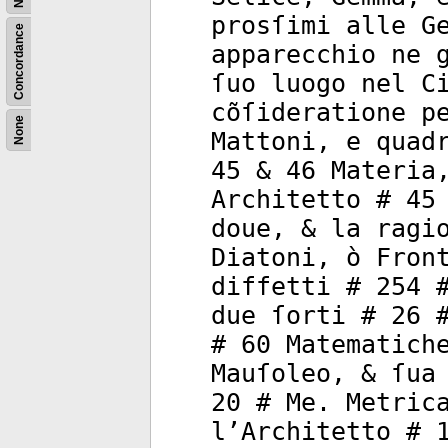
prosſimi alle G
Concordance
apparecchio ne 
ſuo luogo nel C
cõſideratione p
None
Mattoni, e quad
45 & 46 Materia
Architetto # 45
doue, & la ragi
Diatoni, ò Fron
diffetti # 254 
due ſorti # 26 
# 60 Matematich
Mauſoleo, & ſua
20 # Me. Metric
l’Architetto # 