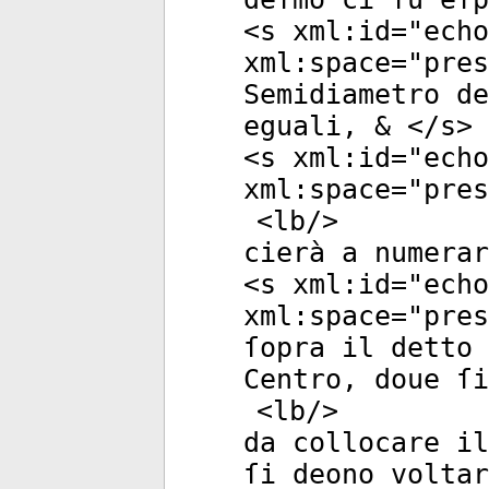
<
s
xml:id
="
echo
xml:space
="
pres
Semidiametro de
eguali, & </
s
>
<
s
xml:id
="
echo
xml:space
="
pres
<
lb
/>
cierà a numerar
<
s
xml:id
="
echo
xml:space
="
pres
ſopra il detto 
Centro, doue ſi
<
lb
/>
da collocare il
ſi deono voltar