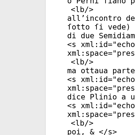
o Perni ſiano p
<
lb
/>
all’incontro de
ſotto ſi vede) 
di due Semidiam
<
s
xml:id
="
echo
xml:space
="
pres
<
lb
/>
ma ottaua parte
<
s
xml:id
="
echo
xml:space
="
pres
dice Plinio a u
<
s
xml:id
="
echo
xml:space
="
pres
<
lb
/>
poi, & </
s
>