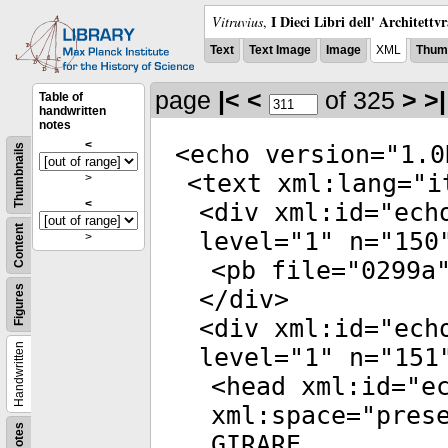
I Dieci Libri dell' Architettv
Vitruvius
,
Text
Text Image
Image
XML
Thumb
page
|<
<
of 325
>
>|
Table of
handwritten
notes
<
<
echo
version
="
1.0
Thumbnails
<
text
xml:lang
="
i
>
<
<
div
xml:id
="
ech
Content
level
="
1
"
n
="
150
>
<
pb
file
="
0299a
Figures
</
div
>
<
div
xml:id
="
ech
Handwritten
level
="
1
"
n
="
151
<
head
xml:id
="
e
xml:space
="
pres
Notes
GIRARE