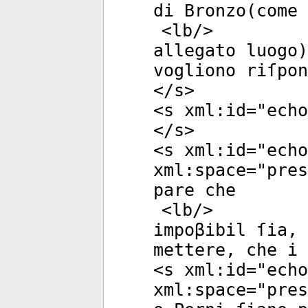
di Bronzo(come 
<
lb
/>
allegato luogo)
vogliono riſpon
</
s
>
<
s
xml:id
="
echo
</
s
>
<
s
xml:id
="
echo
xml:space
="
pres
pare che
<
lb
/>
impoβibil ſia, 
mettere, che i 
<
s
xml:id
="
echo
xml:space
="
pres