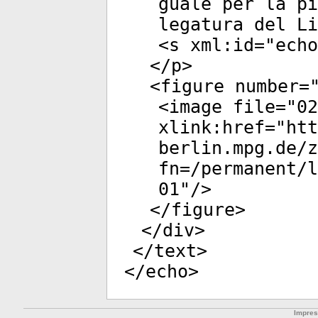
guale per la pi
legatura del Li
<
s
xml:id
="
echo
</
p
>
<
figure
number
=
<
image
file
="
02
xlink:href
="
htt
berlin.mpg.de/
fn=/permanent/l
01
"/>
</
figure
>
</
div
>
</
text
>
</
echo
>
Impre