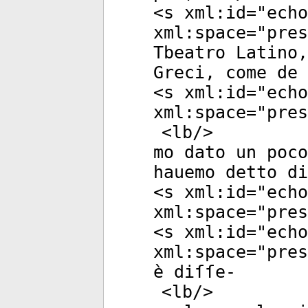
<
s
xml:id
="
echo
xml:space
="
pres
Tbeatro Latino,
Greci, come de 
<
s
xml:id
="
echo
xml:space
="
pres
<
lb
/>
mo dato un poc
hauemo detto d
<
s
xml:id
="
echo
xml:space
="
pres
<
s
xml:id
="
echo
xml:space
="
pres
è diſſe-
<
lb
/>