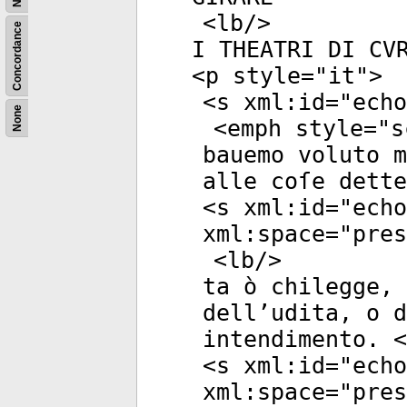
<
lb
/>
Concordance
I THEATRI DI CV
<
p
style
="
it
">
<
s
xml:id
="
echo
None
<
emph
style
="
s
bauemo voluto m
alle coſe dett
<
s
xml:id
="
echo
xml:space
="
pres
<
lb
/>
ta ò chilegge, 
dell’udita, o d
intendimento. <
<
s
xml:id
="
echo
xml:space
="
pres