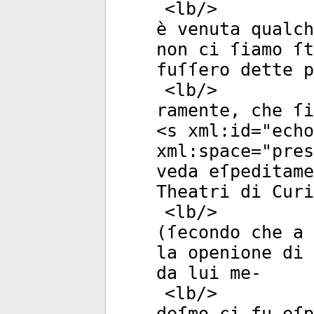
<
lb
/>
è venuta qualch
non ci ſiamo ſt
fuſſero dette p
<
lb
/>
ramente, che ſi
<
s
xml:id
="
echo
xml:space
="
pres
veda eſpeditame
Theatri di Curi
<
lb
/>
(ſecondo che a 
la openione di 
da lui me-
<
lb
/>
deſmo ci fu eſp