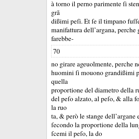
à torno il perno parimente ſi st
grã
dißimi peſi.
Et ſe il timpano fuſſ
manifattura dell’argana, perche 
farebbe-
70
no girare ageuolmente, perche ne
huomini ſi mouono grandißimi pe
quella
proportione del diametro della r
del peſo alzato, al peſo, &
alla f
la ruo
ta, &
però le stange dell’argane
ſecondo la proportione della lun
ſcemi il peſo, la do