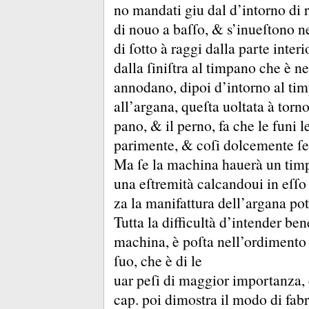
no mandati giu dal d’intorno di r
di nouo a baſſo, &
s’inueſtono ne
di ſotto à raggi dalla parte inter
dalla ſiniſtra al timpano che è n
annodano, dipoi d’intorno al tim
all’argana, queſta uoltata à torno
pano, &
il perno, fa che le funi 
parimente, &
coſi dolcemente ſe
Ma ſe la machina hauerà un tim
una eſtremità calcandoui in eſſo
za la manifattura dell’argana potr
Tutta la difficultà d’intender bene
machina, è poſta nell’ordimento 
ſuo, che è di le
uar peſi di maggior importanza,
cap.
poi dimostra il modo di fabr