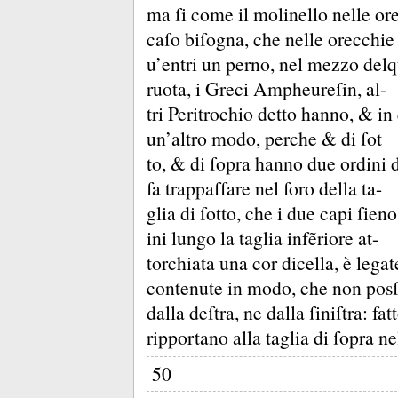
ma ſi come il molinello nelle ore
caſo biſogna, che nelle orecchie
u’entri un perno, nel mezzo delq
ruota, i Greci Ampheureſin, al-
tri Peritrochio detto hanno, &
in
un’altro modo, perche &
di ſot
to, &
di ſopra hanno due ordini 
fa trappaſſare nel foro della ta-
glia di ſotto, che i due capi ſien
ini lungo la taglia infẽriore at-
torchiata una cor dicella, è lega
contenute in modo, che non posſ
dalla deſtra, ne dalla ſiniſtra:
fat
ripportano alla taglia di ſopra ne
50