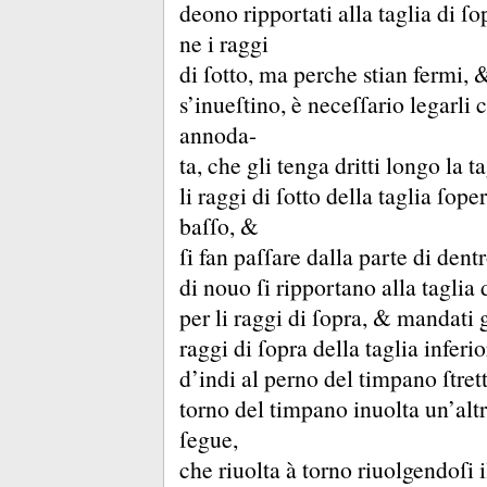
deono ripportati alla taglia di ſ
ne i raggi
di ſotto, ma perche stian fermi,
s’inueſtino, è neceſſario legarli
annoda-
ta, che gli tenga dritti longo la t
li raggi di ſotto della taglia ſop
baſſo, &
ſi fan paſſare dalla parte di dentr
di nouo ſi ripportano alla taglia
per li raggi di ſopra, &
mandati gi
raggi di ſopra della taglia inferi
d’indi al perno del timpano ſtre
torno del timpano inuolta un’altr
ſegue,
che riuolta à torno riuolgendoſi