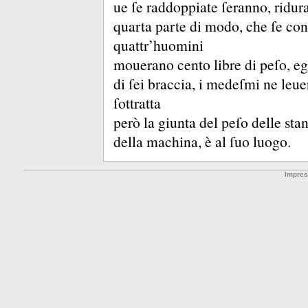
ue ſe raddoppiate ſeranno, ridura
quarta parte di modo, che ſe con
quattr’huomini
mouerano cento libre di peſo, eg
di ſei braccia, i medeſmi ne leu
ſottratta
però la giunta del peſo delle st
della machina, è al ſuo luogo.
Impre