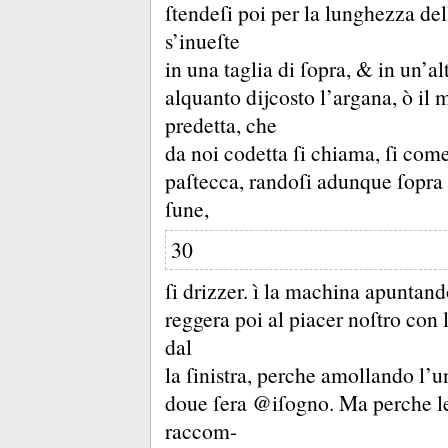
ſtendeſi poi per la lunghezza de
s’inueſte
in una taglia di ſopra, &
in un’al
alquanto dĳcosto l’argana, ò il m
predetta, che
da noi codetta ſi chiama, ſi com
paſtecca,
randoſi adunque ſopra i
ſune,
30
ſi drizzer.
ì la machina apuntand
reggera poi al piacer noſtro con 
dal
la ſinistra, perche amollando l’un
doue ſera @iſogno.
Ma perche le
raccom-