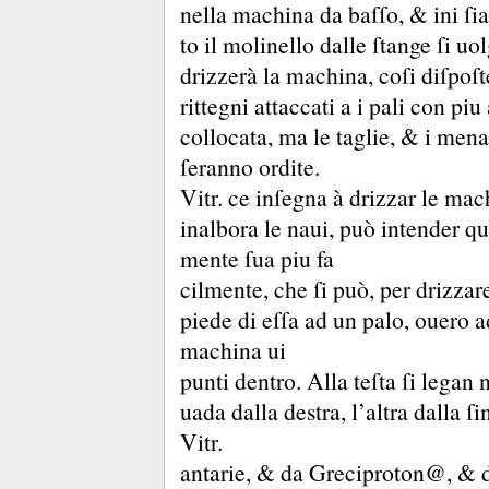
nella machina da baſſo, &
ini ſi
to il molinello dalle ſtange ſi u
drizzerà la machina, coſi diſpoſt
rittegni attaccati a i pali con p
collocata, ma le taglie, &
i mena
ſeranno ordite.
Vitr.
ce inſegna à drizzar le ma
inalbora le naui, può intender qu
mente ſua piu fa
cilmente, che ſi può, per drizza
piede di eſſa ad un palo, ouero ad
machina ui
punti dentro.
Alla teſta ſi legan
uada dalla destra, l’altra dalla ſi
Vitr.
antarie, &
da Greciproton@, &