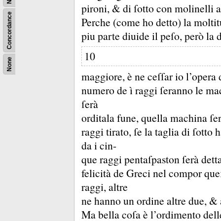
pironi, &
di ſotto con molinelli
Concordance
Perche (come ho detto) la moltit
piu parte diuide il peſo, però la 
10
None
maggiore, è ne ceſſar io l’opera 
numero de ì raggi ſeranno le mac
ſerà
orditala fune, quella machina ſer 
raggi tirato, ſe la taglia di ſott
da i cin-
que raggi pentaſpaston ſerà detta
felicità de Greci nel compor que
raggi, altre
ne hanno un ordine altre due, &
Ma bella coſa è l’ordimento dell