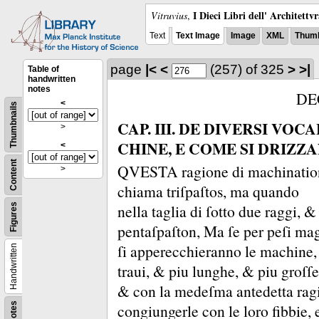
I Dieci Libri dell' Architettv
Vitruvius
,
Text
Text Image
Image
XML
Thumb
page
|<
<
(257)
of 325
>
>|
Table of
handwritten
notes
DE
<
Thumbnails
CAP. III. DE DIVERSI VOC
>
CHINE, E COME SI DRIZZA
<
Content
QVESTA ragione di machinatione, 
>
chiama triſpaſtos, ma quando
nella taglia di ſotto due raggi, 
Figures
pentaſpaſton, Ma ſe per peſi ma
ſi apperecchieranno le machine, 
Handwritten
traui, &
piu lunghe, &
piu groſſe
&
con la medeſma antedetta ragi
congiungerle con le loro fibbie, 
Notes