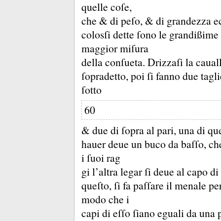
quelle coſe,
che &
di peſo, &
di grandezza e
colosſi dette ſono le grandißime
maggior miſura
della conſueta.
Drizzaſi la caual
ſopradetto, poi ſi fanno due tagli
ſotto
60
&
due di ſopra al pari, una di qu
hauer deue un buco da baſſo, che
i ſuoi rag
gi l’altra legar ſi deue al capo 
queſto, ſi fa paſſare il menale per
modo che i
capi di eſſo ſiano eguali da una