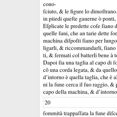
cono-
ſciuto, &
le figure lo dimoſtrano
in piiedi queſte gauerne ò ponti, 
Eſplicate le predette coſe ſiano
quelle ſuni, che an tarie dette ſon
machina diſpoſti ſiano per lungo 
ligarli, &
riccommandarli, ſiano c
ti, &
ſermati col batterli bene à 
Dapoi ſia una taglia al capo di 
cõ una corda legata, &
da quello
d’intorno è quella taglia, che è a
ni la ſune cerca il ſuo raggio, &
capo della machina, &
d’intorno
20
ſommità trappaſſata la fune diſce