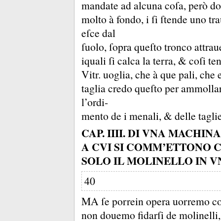
mandate ad alcuna coſa, però d
molto à fondo, i
ſi ſtende uno tra
eſce dal
ſuolo, ſopra queſto tronco attraue
iquali ſi calca la terra, &
coſi te
Vitr.
uoglia, che à que pali, che 
taglia credo queſto per ammoll
l’ordi-
mento de i menali, &
delle tagli
CAP. IIII. DI VNA MACHI
A CVI SI COMM’ETTONO 
SOLO IL MOLINELLO IN V
40
MA ſe porrein opera uorremo co
non douemo fidarſi de molinelli,