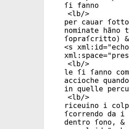
ſi fanno
<
lb
/>
per cauar ſotto
nominate hãno t
ſopraſcritto) &
<
s
xml:id
="
echo
xml:space
="
pres
<
lb
/>
le ſi ſanno com
accioche quando
in quelle percu
<
lb
/>
riceuino i colp
ſcorrendo da i 
dentro ſono, & 