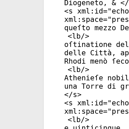
Diogeneto, & </
<
s
xml:id
="
echo
xml:space
="
pres
queſto mezzo De
<
lb
/>
oſtinatione de
delle Città, ap
Rhodi menò ſeco
<
lb
/>
Athenieſe nobil
una Torre di gr
</
s
>
<
s
xml:id
="
echo
xml:space
="
pres
<
lb
/>
e uinticinque, 