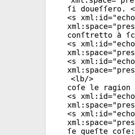
xml:space
="
pre
ſi doueſſero. <
<
s
xml:id
="
echo
xml:space
="
pres
conſtretto à ſc
<
s
xml:id
="
echo
xml:space
="
pres
<
s
xml:id
="
echo
xml:space
="
pres
<
lb
/>
coſe le ragion 
<
s
xml:id
="
echo
xml:space
="
pres
<
s
xml:id
="
echo
xml:space
="
pres
ſe queſte coſe: