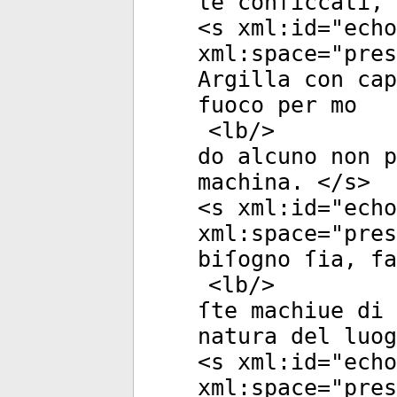
te conficcati, 
<
s
xml:id
="
echo
xml:space
="
pres
Argilla con cap
fuoco per mo
<
lb
/>
do alcuno non p
machina. </
s
>
<
s
xml:id
="
echo
xml:space
="
pres
biſogno ſia, fa
<
lb
/>
ſte machiue di 
natura del luog
<
s
xml:id
="
echo
xml:space
="
pres