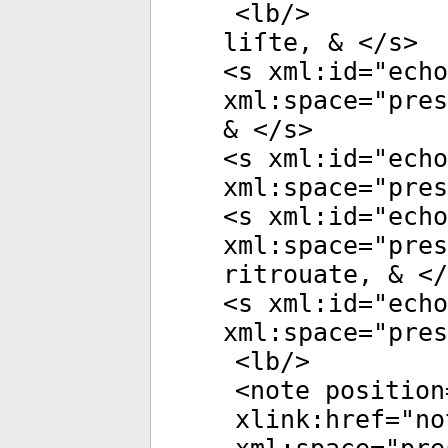
<
lb
/>
liſte, & </
s
>
<
s
xml:id
="
echo
xml:space
="
pres
& </
s
>
<
s
xml:id
="
echo
xml:space
="
pres
<
s
xml:id
="
echo
xml:space
="
pres
ritrouate, & </
<
s
xml:id
="
echo
xml:space
="
pres
<
lb
/>
<
note
position
xlink:href
="
no