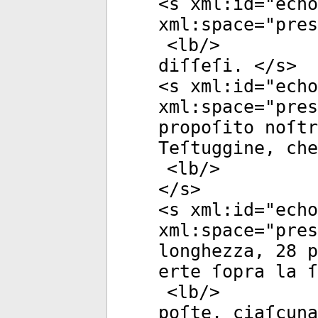
<
s
xml:id
="
echo
xml:space
="
pres
<
lb
/>
diſſeſi. </
s
>
<
s
xml:id
="
echo
xml:space
="
pres
propoſito noſtr
Teſtuggine, che
<
lb
/>
</
s
>
<
s
xml:id
="
echo
xml:space
="
pres
longhezza, 28 p
erte ſopra la ſ
<
lb
/>
poſte, ciaſcuna