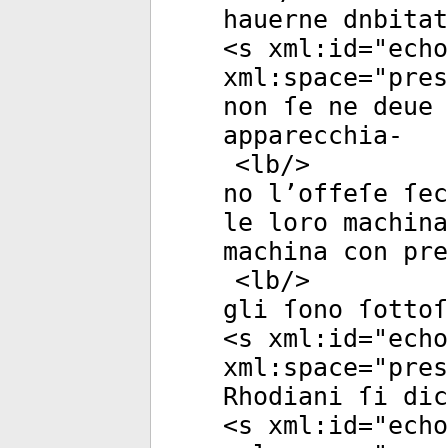
hauerne dnbitat
<
s
xml:id
="
echo
xml:space
="
pres
non ſe ne deue 
apparecchia-
<
lb
/>
no l’offeſe ſec
le loro machina
machina con pre
<
lb
/>
gli ſono ſottoſ
<
s
xml:id
="
echo
xml:space
="
pres
Rhodiani ſi dic
<
s
xml:id
="
echo