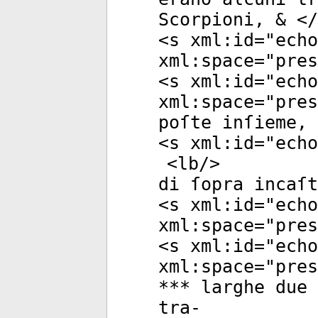
Scorpioni, & </
<
s
xml:id
="
echo
xml:space
="
pres
<
s
xml:id
="
echo
xml:space
="
pres
poſte inſieme, 
<
s
xml:id
="
echo
<
lb
/>
di ſopra incaſt
<
s
xml:id
="
echo
xml:space
="
pres
<
s
xml:id
="
echo
xml:space
="
pres
*** larghe due 
tra-