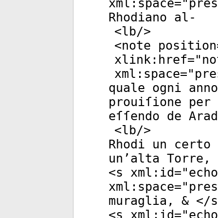
xml:space
="
pres
Rhodiano al-
<
lb
/>
<
note
position
xlink:href
="
no
xml:space
="
pre
quale ogni anno
prouiſione per 
eſſendo de Arad
<
lb
/>
Rhodi un certo
un’alta Torre, 
<
s
xml:id
="
echo
xml:space
="
pres
muraglia, & </
s
<
s
xml:id
="
echo