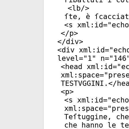
<
lb
/>
ſte, è ſcaccia
<
s
xml:id
="
echo
</
p
>
</
div
>
<
div
xml:id
="
ech
level
="
1
"
n
="
146
<
head
xml:id
="
e
xml:space
="
pres
TESTVGGINI.</
he
<
p
>
<
s
xml:id
="
echo
xml:space
="
pres
Teſtuggine, che
che hanno le te