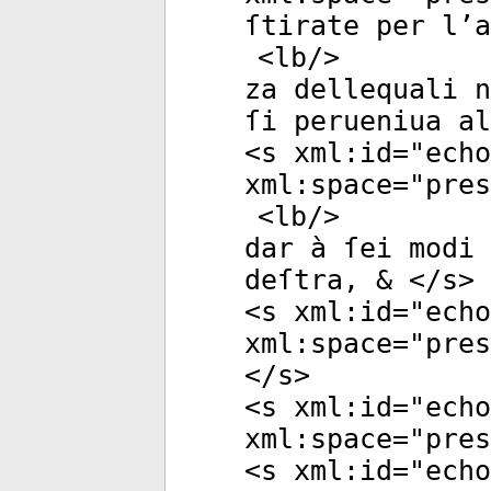
ſtirate per l’a
<
lb
/>
za dellequali n
ſi perueniua al
<
s
xml:id
="
echo
xml:space
="
pres
<
lb
/>
dar à ſei modi 
deſtra, & </
s
>
<
s
xml:id
="
echo
xml:space
="
pres
</
s
>
<
s
xml:id
="
echo
xml:space
="
pres
<
s
xml:id
="
echo