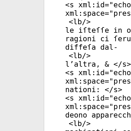
<
s
xml:id
="
echo
xml:space
="
pres
<
lb
/>
le iſteſſe in o
ragioni ci ſeru
diffeſa dal-
<
lb
/>
l’altra, & </
s
>
<
s
xml:id
="
echo
xml:space
="
pres
nationi: </
s
>
<
s
xml:id
="
echo
xml:space
="
pres
deono apparecc
<
lb
/>