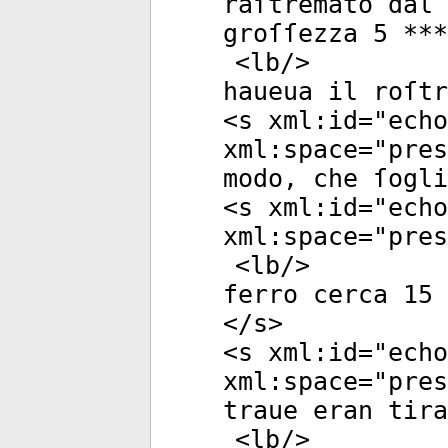
raſtremato dal 
groſſezza 5 ***
<
lb
/>
haueua il roſt
<
s
xml:id
="
echo
xml:space
="
pres
modo, che ſogli
<
s
xml:id
="
echo
xml:space
="
pres
<
lb
/>
ferro cerca 15 
</
s
>
<
s
xml:id
="
echo
xml:space
="
pres
traue eran tira
<
lb
/>