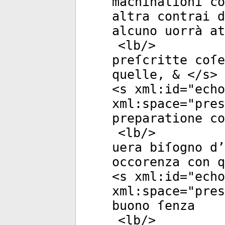
machinationi co
altra contrai 
alcuno uorrà at
<
lb
/>
preſcritte coſe
quelle, & </
s
>
<
s
xml:id
="
echo
xml:space
="
pres
preparatione co
<
lb
/>
uera biſogno d’
occorenza con q
<
s
xml:id
="
echo
xml:space
="
pres
buono ſenza
<
lb
/>