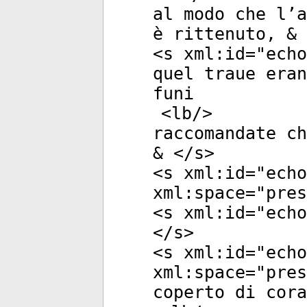
al modo che l’a
è rittenuto, & 
<
s
xml:id
="
echo
quel traue era
funi
<
lb
/>
raccomandate ch
& </
s
>
<
s
xml:id
="
echo
xml:space
="
pres
<
s
xml:id
="
echo
</
s
>
<
s
xml:id
="
echo
xml:space
="
pres
coperto di cora