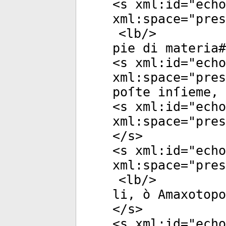
<
s
xml:id
="
echo
xml:space
="
pres
<
lb
/>
pie di materia#
<
s
xml:id
="
echo
xml:space
="
pres
poſte inſieme, 
<
s
xml:id
="
echo
xml:space
="
pres
</
s
>
<
s
xml:id
="
echo
xml:space
="
pres
<
lb
/>
li, ò Amaxotopo
</
s
>
<
s
xml:id
="
echo