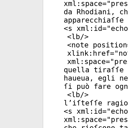
xml:space
="
pres
da Rhodiani, ch
apparecchiaſſe 
<
s
xml:id
="
echo
<
lb
/>
<
note
position
xlink:href
="
no
xml:space
="
pre
quella tiraſſe
haueua, egli ne
ſi può fare ogn
<
lb
/>
l’iſteſſe ragio
<
s
xml:id
="
echo
xml:space
="
pres
che rieſcono ta