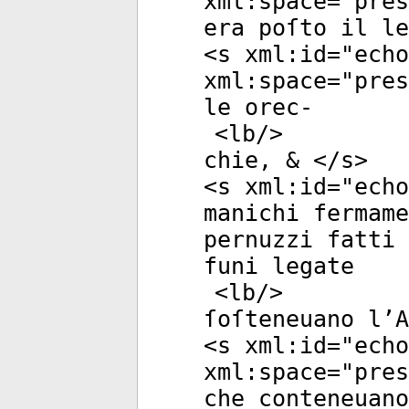
xml:space
="
pres
era poſto il le
<
s
xml:id
="
echo
xml:space
="
pres
le orec-
<
lb
/>
chie, & </
s
>
<
s
xml:id
="
echo
manichi fermame
pernuzzi fatti
funi legate
<
lb
/>
ſoſteneuano l’
<
s
xml:id
="
echo
xml:space
="
pres
che conteneuano