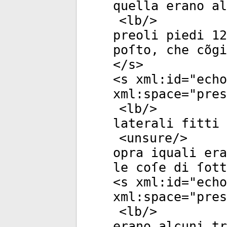
quella erano al
<
lb
/>
preoli piedi 12
poſto, che cõgi
</
s
>
<
s
xml:id
="
echo
xml:space
="
pres
<
lb
/>
laterali fitti 
<
unsure
/>
opra iquali era
le coſe di ſot
<
s
xml:id
="
echo
xml:space
="
pres
<
lb
/>
erano alcuni tr