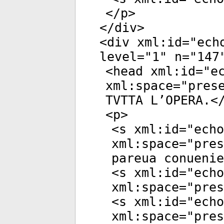
</
p
>
</
div
>
<
div
xml:id
="
ech
level
="
1
"
n
="
147
<
head
xml:id
="
e
xml:space
="
pres
TVTTA L’OPERA.<
<
p
>
<
s
xml:id
="
echo
xml:space
="
pres
pareua conuenie
<
s
xml:id
="
echo
xml:space
="
pres
<
s
xml:id
="
echo
xml:space
="
pres