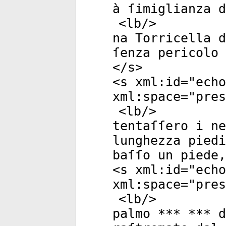
à ſimiglianza d
<
lb
/>
na Torricella d
ſenza pericolo 
</
s
>
<
s
xml:id
="
echo
xml:space
="
pres
<
lb
/>
tentaſſero i ne
lunghezza piedi
baſſo un piede,
<
s
xml:id
="
echo
xml:space
="
pres
<
lb
/>
palmo *** *** d