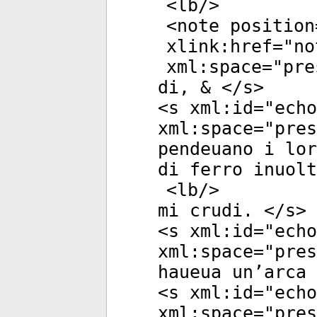
<
lb
/>
<
note
position
xlink:href
="
no
xml:space
="
pre
di, & </
s
>
<
s
xml:id
="
echo
xml:space
="
pres
pendeuano i lor
di ferro inuolt
<
lb
/>
mi crudi. </
s
>
<
s
xml:id
="
echo
xml:space
="
pres
haueua un’arca 
<
s
xml:id
="
echo
xml:space
="
pres