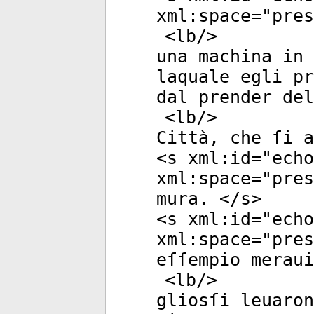
xml:space
="
pres
<
lb
/>
una machina in 
laquale egli pr
dal prender del
<
lb
/>
Città, che ſi 
<
s
xml:id
="
echo
xml:space
="
pres
mura. </
s
>
<
s
xml:id
="
echo
xml:space
="
pres
eſſempio meraui
<
lb
/>
gliosſi leuaron