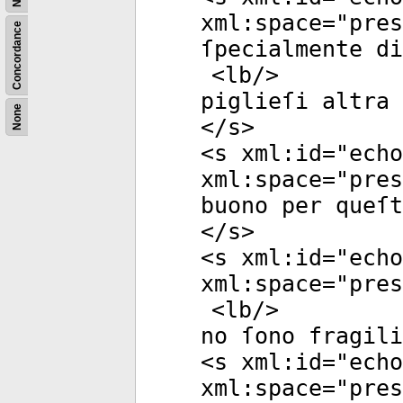
xml:space
="
pres
Concordance
ſpecialmente di
<
lb
/>
piglieſi altra 
None
</
s
>
<
s
xml:id
="
echo
xml:space
="
pres
buono per queſt
</
s
>
<
s
xml:id
="
echo
xml:space
="
pres
<
lb
/>
no ſono fragili
<
s
xml:id
="
echo
xml:space
="
pres