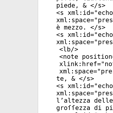
piede, & </
s
>
<
s
xml:id
="
echo
xml:space
="
pres
è mezzo. </
s
>
<
s
xml:id
="
echo
xml:space
="
pres
<
lb
/>
<
note
position
xlink:href
="
no
xml:space
="
pre
te, & </
s
>
<
s
xml:id
="
echo
xml:space
="
pres
l’altezza delle
groſſezza di pi