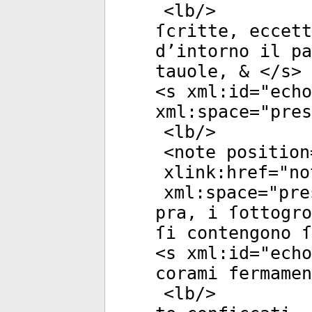
<
lb
/>
ſcritte, eccett
d’intorno il pa
tauole, & </
s
>
<
s
xml:id
="
echo
xml:space
="
pres
<
lb
/>
<
note
position
xlink:href
="
no
xml:space
="
pre
pra, i ſottogro
ſi contengono ſ
<
s
xml:id
="
echo
corami fermamen
<
lb
/>