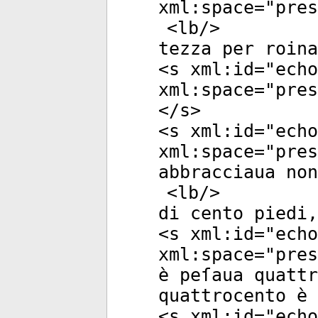
xml:space
="
pres
<
lb
/>
tezza per roina
<
s
xml:id
="
echo
xml:space
="
pres
</
s
>
<
s
xml:id
="
echo
xml:space
="
pres
abbracciaua non
<
lb
/>
di cento piedi,
<
s
xml:id
="
echo
xml:space
="
pres
è peſaua quattr
quattrocento è 
<
s
xml:id
="
echo