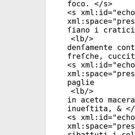
foco. </
s
>
<
s
xml:id
="
echo
xml:space
="
pres
ſiano i cratic
<
lb
/>
denſamente con
freſche, cuccit
<
s
xml:id
="
echo
xml:space
="
pres
paglie
<
lb
/>
in aceto macera
inueſtita, & </
<
s
xml:id
="
echo
xml:space
="
pres
ribattuti i col