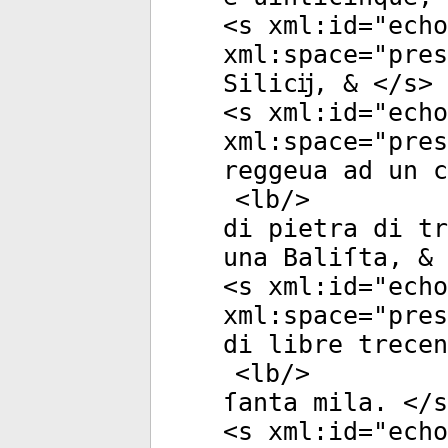
<
s
xml:id
="
echo
xml:space
="
pres
Silicĳ, & </
s
>
<
s
xml:id
="
echo
xml:space
="
pres
reggeua ad un c
<
lb
/>
di pietra di tr
una Baliſta, & 
<
s
xml:id
="
echo
xml:space
="
pres
di libre trecen
<
lb
/>
ſanta mila. </
s
<
s
xml:id
="
echo