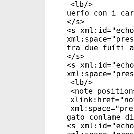
<
lb
/>
uerſo con i car
</
s
>
<
s
xml:id
="
echo
xml:space
="
pres
tra due fuſti 
</
s
>
<
s
xml:id
="
echo
xml:space
="
pres
<
lb
/>
<
note
position
xlink:href
="
no
xml:space
="
pre
gato conlame di
<
s
xml:id
="
echo