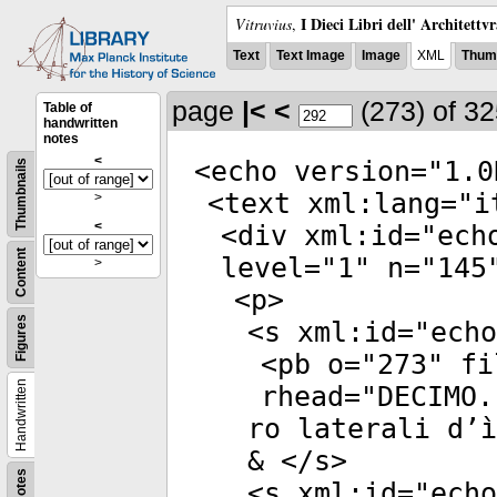
I Dieci Libri dell' Architettv
Vitruvius
,
Text
Text Image
Image
XML
Thumb
page
|<
<
(273)
of 3
Table of
handwritten
notes
<
<
echo
version
="
1.0
Thumbnails
<
text
xml:lang
="
i
>
<
<
div
xml:id
="
ech
Content
level
="
1
"
n
="
145
>
<
p
>
Figures
<
s
xml:id
="
echo
<
pb
o
="
273
"
fi
Handwritten
rhead
="
DECIMO.
ro laterali d’ì
& </
s
>
Notes
<
s
xml:id
="
echo