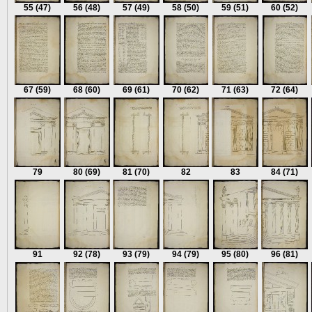
55
(47)
56
(48)
57
(49)
58
(50)
59
(51)
60
(52)
67
(59)
68
(60)
69
(61)
70
(62)
71
(63)
72
(64)
79
80
(69)
81
(70)
82
83
84
(71)
91
92
(78)
93
(79)
94
(79)
95
(80)
96
(81)