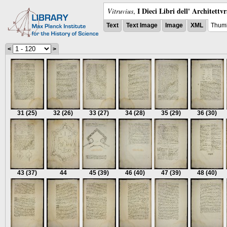
I Dieci Libri dell' Architettv
Vitruvius
,
Text
Text Image
Image
XML
Thumb
<
>
31
(25)
32
(26)
33
(27)
34
(28)
35
(29)
36
(30)
43
(37)
44
45
(39)
46
(40)
47
(39)
48
(40)