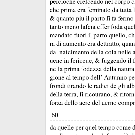
percioche creſcendo nel corpo c
che prima era ſeminato da tutta la
&
quanto piu il parto ſi fa fermo
tanto meno laſcia eſſer ſoda quel
mandato fuori il parto quello, ch
ra di aumento era dettratto, quan
dal naſcimento della coſa nelle 
uene in ſericeue, &
ſuggendo il 
nella prima ſodezza della natura
gione al tempo dell’ Autunno per 
frondi tirando le radici de gli alb
della terra, ſi ricourano, &
ritor
forza dello aere del uerno com
60
da quelle per quel tempo come 