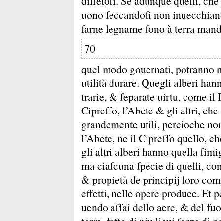
diffetoſi.
Se adunque quelli, che
uono ſeccandoſi non inuecchiano
farne legname ſono à terra mand
70
quel modo gouernati, potranno 
utilità durare.
Quegli alberi hann
trarie, &
ſeparate uirtu, come il 
Cipreſſo, l’Abete &
gli altri, ch
grandemente utili, percioche no
l’Abete, ne il Cipreſſo quello, c
gli altri alberi hanno quella ſim
ma ciaſcuna ſpecie di quelli, con 
&
propietà de principĳ loro com
effetti, nelle opere produce.
Et p
uendo aſſai dello aere, &
del fu
terra, fatto di piu lieui ſorze di 