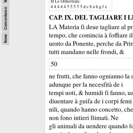
H Le Orthoſtrate.
4 4 4 4 4 5 5 5 5 5 d c b a h g f e
Concordance
CAP. IX. DEL TAGLIARE I 
LA Materia ſi deue tagliare al p
tempo, che comincia à ſoffiare il
None
uento da Ponente, perche da Prim
tutti mandano nelle frondi, &
50
ne frutti, che fanno ognianno la 
adunque per la necesſità de i
tempi uoti, &
humidi ſi fanno, ua
diuentare à guiſa de i corpi femi
nili, quando hanno concetto, che 
non ſono intieri ſtimati.
Ne
gli animali da uendere quando ſo