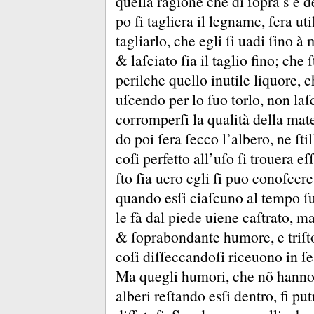
quella ragione che di ſopra s’è 
po ſi tagliera il legname, ſera ut
tagliarlo, che egli ſi uadi ſino à
&
laſciato ſia il taglio fino;
che ſ
perilche quello inutile liquore, ch
uſcendo per lo ſuo torlo, non laſ
corromperſi la qualità della mat
do poi ſera ſecco l’albero, ne ſtil
coſi perfetto all’uſo ſi trouera eſ
ſto ſia uero egli ſi puo conoſcer
quando esſi ciaſcuno al tempo ſu
le fà dal piede uiene caſtrato, m
&
ſoprabondante humore, e triſt
coſi diſſeccandoſi riceuono in ſe
Ma quegli humori, che nõ hanno l
alberi reſtando esſi dentro, fi p