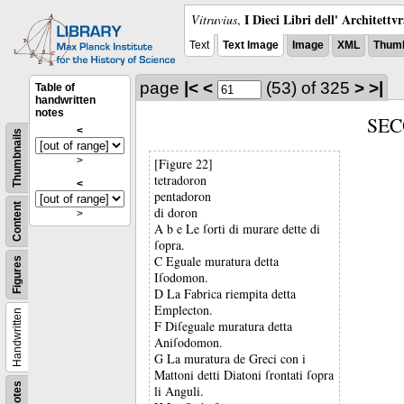
I Dieci Libri dell' Architettv
Vitruvius
,
Text
Text Image
Image
XML
Thumb
page
|<
<
(53)
of 325
>
>|
Table of
handwritten
notes
SEC
<
Thumbnails
>
[Figure 22]
tetradoron
<
pentadoron
Content
di doron
>
A b e Le ſorti di murare dette di
ſopra.
C Eguale muratura detta
Figures
Iſodomon.
D La Fabrica riempita detta
Emplecton.
Handwritten
F Diſeguale muratura detta
Aniſodomon.
G La muratura de Greci con i
Mattoni detti Diatoni ſrontati ſopra
Notes
li Anguli.