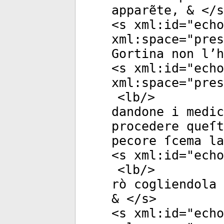
apparẽte, & </
s
<
s
xml:id
="
echo
xml:space
="
pres
Gortina non l’h
<
s
xml:id
="
echo
xml:space
="
pres
<
lb
/>
dandone i medic
procedere queſt
pecore ſcema la
<
s
xml:id
="
echo
<
lb
/>
rò cogliendola 
& </
s
>
<
s
xml:id
="
echo