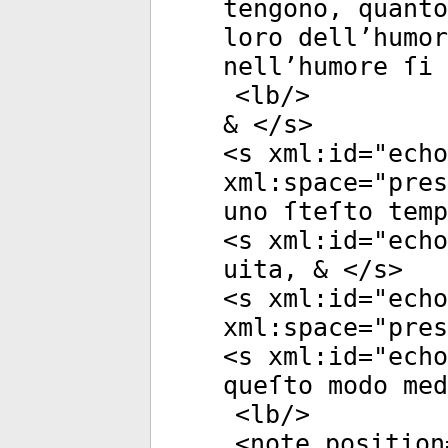
tengono, quant
loro dell’humor
nell’humore ſi
<
lb
/>
& </
s
>
<
s
xml:id
="
echo
xml:space
="
pres
uno ſteſto tem
<
s
xml:id
="
echo
uita, & </
s
>
<
s
xml:id
="
echo
xml:space
="
pres
<
s
xml:id
="
echo
queſto modo med
<
lb
/>
<
note
position