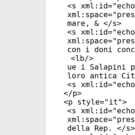
<
s
xml:id
="
echo
xml:space
="
pres
mare, & </
s
>
<
s
xml:id
="
echo
xml:space
="
pres
con i doni con
<
lb
/>
ue i Salapini p
loro antica Cit
<
s
xml:id
="
echo
</
p
>
<
p
style
="
it
">
<
s
xml:id
="
echo
xml:space
="
pres
della Rep. </
s
>