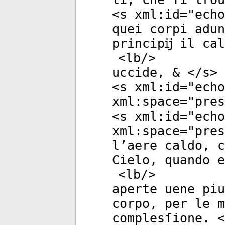
<
s
xml:id
="
echo
quei corpi adu
principĳ il cal
<
lb
/>
uccide, & </
s
>
<
s
xml:id
="
echo
xml:space
="
pres
<
s
xml:id
="
echo
xml:space
="
pres
l’aere caldo, c
Cielo, quando e
<
lb
/>
aperte uene piu
corpo, per le m
complesſione. <