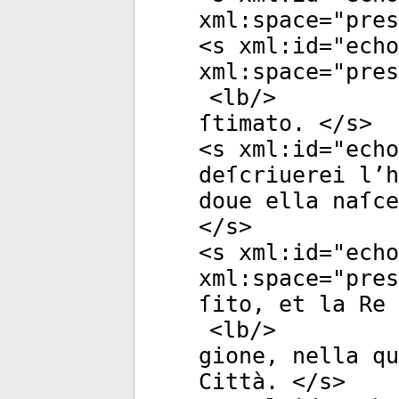
xml:space
="
pres
<
s
xml:id
="
echo
xml:space
="
pres
<
lb
/>
ſtimato. </
s
>
<
s
xml:id
="
echo
deſcriuerei l’h
doue ella naſce
</
s
>
<
s
xml:id
="
echo
xml:space
="
pres
ſito, et la Re
<
lb
/>
gione, nella qu
Città. </
s
>