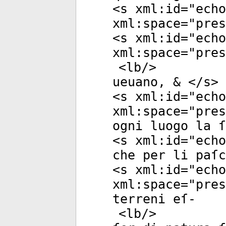
<
s
xml:id
="
echo
xml:space
="
pres
<
s
xml:id
="
echo
xml:space
="
pres
<
lb
/>
ueuano, & </
s
>
<
s
xml:id
="
echo
xml:space
="
pres
ogni luogo la ſ
<
s
xml:id
="
echo
che per li paſc
<
s
xml:id
="
echo
xml:space
="
pres
terreni eſ-
<
lb
/>