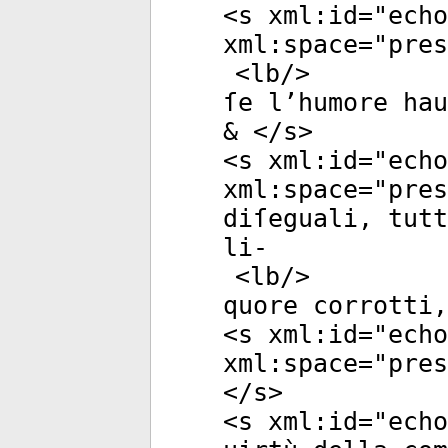
<
s
xml:id
="
echo
xml:space
="
pres
<
lb
/>
ſe l’humore hau
& </
s
>
<
s
xml:id
="
echo
xml:space
="
pres
diſeguali, tutt
li-
<
lb
/>
quore corrotti,
<
s
xml:id
="
echo
xml:space
="
pres
</
s
>
<
s
xml:id
="
echo