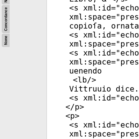
<
s
xml:id
="
echo
Concordance
xml:space
="
pres
copioſa, ornata
<
s
xml:id
="
echo
None
xml:space
="
pres
<
s
xml:id
="
echo
xml:space
="
pres
uenendo
<
lb
/>
Vittruuio dice.
<
s
xml:id
="
echo
</
p
>
<
p
>
<
s
xml:id
="
echo
xml:space
="
pres