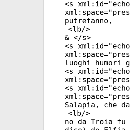
<
s
xml:id
="
echo
xml:space
="
pres
putrefanno,
<
lb
/>
& </
s
>
<
s
xml:id
="
echo
xml:space
="
pres
luoghi humori g
<
s
xml:id
="
echo
xml:space
="
pres
<
s
xml:id
="
echo
xml:space
="
pres
Salapia, che da
<
lb
/>
no da Troia fu