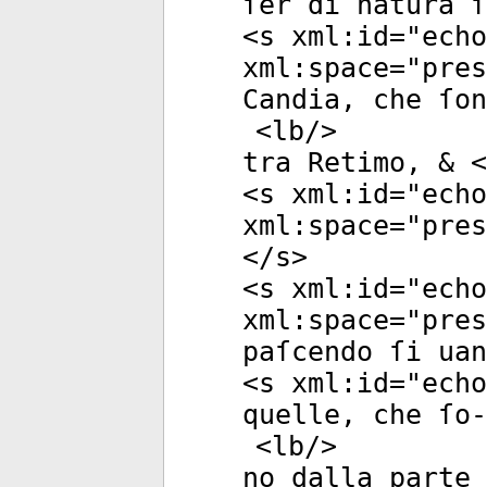
ſer di natura ſ
<
s
xml:id
="
echo
xml:space
="
pres
Candia, che ſon
<
lb
/>
tra Retimo, & <
<
s
xml:id
="
echo
xml:space
="
pres
</
s
>
<
s
xml:id
="
echo
xml:space
="
pres
paſcendo ſi uan
<
s
xml:id
="
echo
quelle, che ſo-
<
lb
/>
no dalla parte 