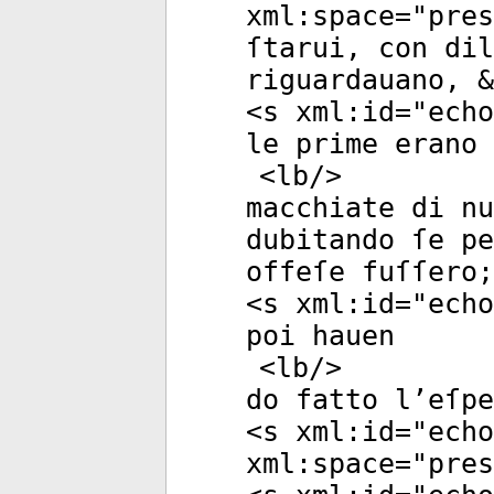
xml:space
="
pres
ſtarui, con dil
riguardauano, &
<
s
xml:id
="
echo
le prime erano 
<
lb
/>
macchiate di nu
dubitando ſe p
offeſe fuſſero;
<
s
xml:id
="
echo
poi hauen
<
lb
/>
do fatto l’eſp
<
s
xml:id
="
echo
xml:space
="
pres