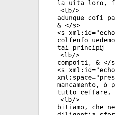
la uita loro, ſ
<
lb
/>
adunque coſi pa
& </
s
>
<
s
xml:id
="
echo
colſenſo uedemo
tai principĳ
<
lb
/>
compoſti, & </
s
<
s
xml:id
="
echo
xml:space
="
pres
mancamento, ò p
tutto ceſſare, 
<
lb
/>
bitiamo, che ne
diligentia sfo