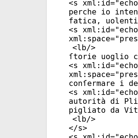
<
s
xml:id
="
echo
perche io inten
fatica, uolenti
<
s
xml:id
="
echo
xml:space
="
pres
<
lb
/>
ſtorie uoglio c
<
s
xml:id
="
echo
xml:space
="
pres
conſermare i de
<
s
xml:id
="
echo
autorità di Pli
pigliato da Vit
<
lb
/>
</
s
>
<
s
xml:id
="
echo