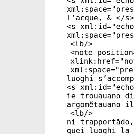
<
s
xml:id
="
echo
xml:space
="
pres
l’acque, & </
s
>
<
s
xml:id
="
echo
xml:space
="
pres
<
lb
/>
<
note
position
xlink:href
="
no
xml:space
="
pre
luoghi s’accomp
<
s
xml:id
="
echo
ſe trouauano di
argomẽtauano il
<
lb
/>
ni trapportãdo,
quei luoghi la 