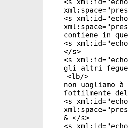
<
s
xml:id
="
echo
xml:space
="
pres
<
s
xml:id
="
echo
xml:space
="
pres
contiene in qu
<
s
xml:id
="
echo
</
s
>
<
s
xml:id
="
echo
gli altri ſegue
<
lb
/>
non uogliamo à 
ſottilmente del
<
s
xml:id
="
echo
xml:space
="
pres
& </
s
>
<
s
xml:id
="
echo