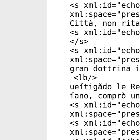
<
s
xml:id
="
echo
xml:space
="
pres
Città, non rit
<
s
xml:id
="
echo
</
s
>
<
s
xml:id
="
echo
xml:space
="
pres
gran dottrina i
<
lb
/>
ueſtigãdo le Re
ſano, comprò un
<
s
xml:id
="
echo
xml:space
="
pres
<
s
xml:id
="
echo
xml:space
="
pres