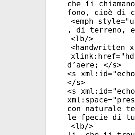
che ſi chiamano
ſono, cioè di c
<
emph
style
="
u
, di terreno, e
<
lb
/>
<
handwritten
xl
xlink:href
="
hd
d’aere; </
s
>
<
s
xml:id
="
echo
</
s
>
<
s
xml:id
="
echo
xml:space
="
pres
con naturale te
le ſpecie di tu
<
lb
/>
li, che ſi trou