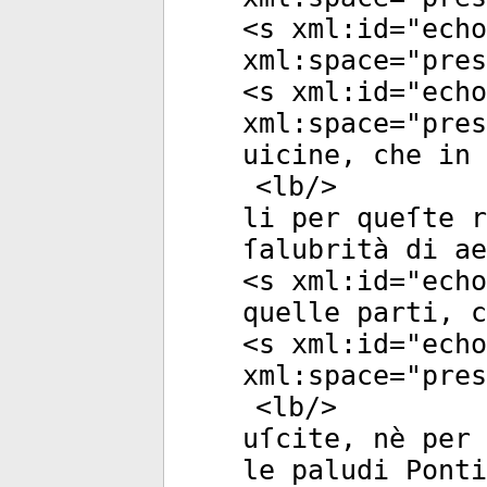
<
s
xml:id
="
echo
xml:space
="
pres
<
s
xml:id
="
echo
xml:space
="
pres
uicine, che in 
<
lb
/>
li per queſte r
ſalubrità di ae
<
s
xml:id
="
echo
quelle parti, c
<
s
xml:id
="
echo
xml:space
="
pres
<
lb
/>
uſcite, nè per 
le paludi Ponti