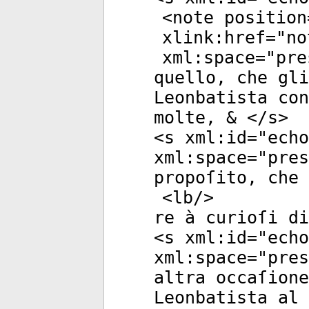
<
note
position
xlink:href
="
no
xml:space
="
pre
quello, che gli
Leonbatista con
molte, & </
s
>
<
s
xml:id
="
echo
xml:space
="
pres
propoſito, che 
<
lb
/>
re à curioſi di
<
s
xml:id
="
echo
xml:space
="
pres
altra occaſione
Leonbatista al 