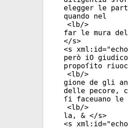
elegger le part
quando nel
<
lb
/>
far le mura del
</
s
>
<
s
xml:id
="
echo
però iO giudico
propoſito riuoc
<
lb
/>
gione de gli an
delle pecore, c
ſi faceuano le
<
lb
/>
la, & </
s
>
<
s
xml:id
="
echo