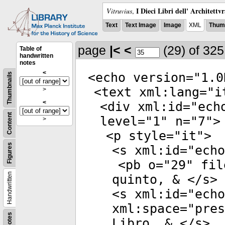
I Dieci Libri dell' Architettv
Vitruvius
,
Text
Text Image
Image
XML
Thumb
page
|<
<
(29)
of 32
Table of
handwritten
notes
<
<
echo
version
="
1.0
Thumbnails
<
text
xml:lang
="
i
>
<
<
div
xml:id
="
ech
Content
level
="
1
"
n
="
7
">
>
<
p
style
="
it
">
Figures
<
s
xml:id
="
echo
<
pb
o
="
29
"
fil
Handwritten
quinto, & </
s
>
<
s
xml:id
="
echo
xml:space
="
pres
Notes
Libro, & </
s
>