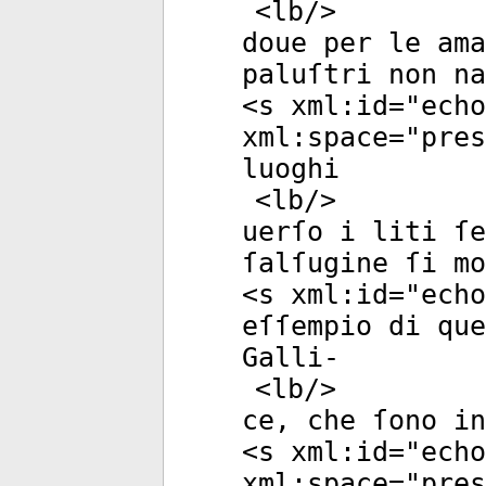
<
lb
/>
doue per le ama
paluſtri non na
<
s
xml:id
="
echo
xml:space
="
pres
luoghi
<
lb
/>
uerſo i liti ſe
ſalſugine ſi mo
<
s
xml:id
="
echo
eſſempio di que
Galli-
<
lb
/>
ce, che ſono in
<
s
xml:id
="
echo
xml:space
="
pres