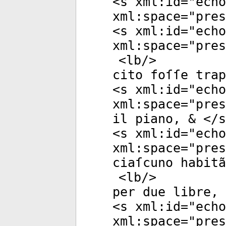
<
s
xml:id
="
echo
xml:space
="
pres
<
s
xml:id
="
echo
xml:space
="
pres
<
lb
/>
cito foſſe trap
<
s
xml:id
="
echo
xml:space
="
pres
il piano, & </
s
<
s
xml:id
="
echo
xml:space
="
pres
ciaſcuno habitã
<
lb
/>
per due libre, 
<
s
xml:id
="
echo
xml:space
="
pres