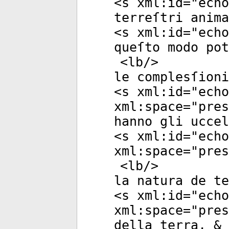
<
s
xml:id
="
echo
terreſtri anima
<
s
xml:id
="
echo
queſto modo pot
<
lb
/>
le complesſioni
<
s
xml:id
="
echo
xml:space
="
pres
hanno gli uccel
<
s
xml:id
="
echo
xml:space
="
pres
<
lb
/>
la natura de te
<
s
xml:id
="
echo
xml:space
="
pres
della terra, & 