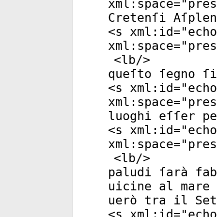
xml:space
="
pres
Cretenſi Aſplen
<
s
xml:id
="
echo
xml:space
="
pres
<
lb
/>
queſto ſegno ſi
<
s
xml:id
="
echo
xml:space
="
pres
luoghi eſſer pe
<
s
xml:id
="
echo
xml:space
="
pres
<
lb
/>
paludi ſarà fa
uicine al mare 
uerò tra il Set
<
s
xml:id
="
echo