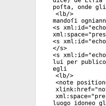
dice) de Elfia 
poſta, onde gli
<
lb
/>
mandoſi ognian
<
s
xml:id
="
echo
xml:space
="
pres
<
s
xml:id
="
echo
</
s
>
<
s
xml:id
="
echo
lui per publico
egli
<
lb
/>
<
note
position
xlink:href
="
no
xml:space
="
pre
luogo idoneo gl