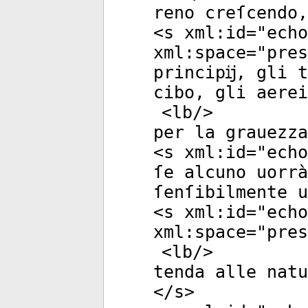
reno creſcendo,
<
s
xml:id
="
echo
xml:space
="
pres
principĳ, gli t
cibo, gli aerei
<
lb
/>
per la grauezza
<
s
xml:id
="
echo
ſe alcuno uorrà
ſenſibilmente u
<
s
xml:id
="
echo
xml:space
="
pres
<
lb
/>
tenda alle natu
</
s
>