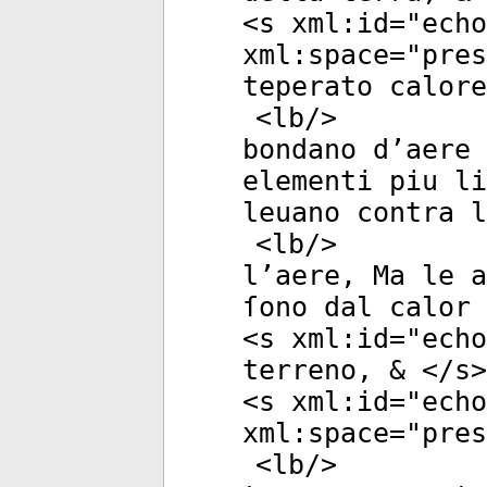
<
s
xml:id
="
echo
xml:space
="
pres
teperato calore
<
lb
/>
bondano d’aere 
elementi piu li
leuano contra l
<
lb
/>
l’aere, Ma le a
ſono dal calor 
<
s
xml:id
="
echo
terreno, & </
s
>
<
s
xml:id
="
echo
xml:space
="
pres
<
lb
/>