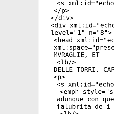
<
s
xml:id
="
echo
</
p
>
</
div
>
<
div
xml:id
="
ech
level
="
1
"
n
="
8
">
<
head
xml:id
="
e
xml:space
="
pres
MVRAGLIE, ET
<
lb
/>
DELLE TORRI. CA
<
p
>
<
s
xml:id
="
echo
<
emph
style
="
s
adunque con que
ſalubrita de i 
<
lb
/>