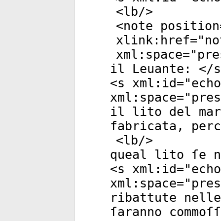
<
lb
/>
<
note
position
xlink:href
="
no
xml:space
="
pre
il Leuante: </
s
<
s
xml:id
="
echo
xml:space
="
pres
il lito del mar
fabricata, perc
<
lb
/>
queal lito ſe n
<
s
xml:id
="
echo
xml:space
="
pres
ribattute nelle
ſaranno commoſſ