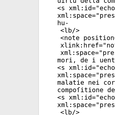
uirtù della com
<
s
xml:id
="
echo
xml:space
="
pres
hu-
<
lb
/>
<
note
position
xlink:href
="
no
xml:space
="
pre
mori, de i uen
<
s
xml:id
="
echo
xml:space
="
pres
malatie nei cor
compoſitione de
<
s
xml:id
="
echo
xml:space
="
pres
<
lb
/>