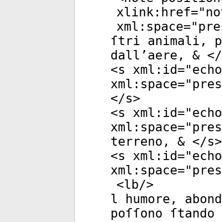
xlink:href
="
no
xml:space
="
pre
ſtri animali, 
dall’aere, & </
<
s
xml:id
="
echo
xml:space
="
pres
</
s
>
<
s
xml:id
="
echo
xml:space
="
pres
terreno, & </
s
>
<
s
xml:id
="
echo
xml:space
="
pres
<
lb
/>
l humore, abond
poſſono ſtando 