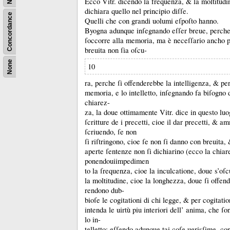
Ecco Vitr.
dicendo la frequenza, &
la moltitudi
dichiara quello nel principio diſſe.
Concordance
Quelli che con grandi uolumi eſpoſto hanno.
Byogna adunque inſegnando eſſer breue, perche 
ſoccorre alla memoria, ma è neceſſario ancho p
breuita non ſia oſcu-
None
10
ra, perche ſi offenderebbe la intelligenza, &
per
memoria, e lo intelletto, inſegnando fa biſogno 
chiarez-
za, la doue ottimamente Vitr.
dice in questo luo
ſcritture de i precetti, cioe il dar precetti, &
am
ſcriuendo, ſe non
ſi riſtringono, cioe ſe non ſi danno con breuita,
aperte ſentenze non ſi dichiarino (ecco la chiar
ponendouiimpedimen
to la ſrequenza, cioe la inculcatione, doue s’oſcu
la moltitudine, cioe la longhezza, doue ſi offen
rendono dub-
bioſe le cogitationi di chi legge, &
per cogitatio
intenda le uirtù piu interiori dell’ anima, che 
lo in-
telletto:
eſſendo adunque tai coſe uerisſime, co