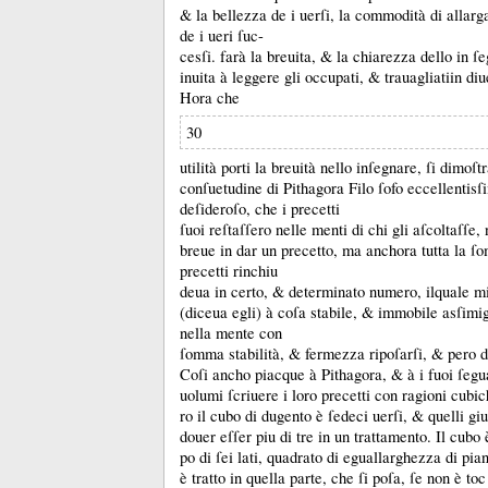
&
la bellezza de i uerſi, la commodità di allarg
de i ueri ſuc-
cesſi.
farà la breuita, &
la chiarezza dello in ſ
inuita à leggere gli occupati, &
trauagliatiin di
Hora che
30
utilità porti la breuità nello inſegnare, ſi dimoſt
conſuetudine di Pithagora Filo ſofo eccellentisſ
deſideroſo, che i precetti
ſuoi reſtaſſero nelle menti di chi gli aſcoltaſſe
breue in dar un precetto, ma anchora tutta la ſ
precetti rinchiu
deua in certo, &
determinato numero, ilquale m
(diceua egli) à coſa stabile, &
immobile asſimig
nella mente con
ſomma stabilità, &
fermezza ripoſarſi, &
pero d
Coſi ancho piacque à Pithagora, &
à i fuoi ſegu
uolumi ſcriuere i loro precetti con ragioni cubi
ro il cubo di dugento è ſedeci uerſi, &
quelli gi
douer eſſer piu di tre in un trattamento.
Il cubo 
po di ſei lati, quadrato di eguallarghezza di pia
è tratto in quella parte, che ſi poſa, ſe non è toc