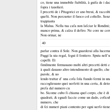
co, tiene una immobile ſtabilità, à guiſa de i dad
ſopra i tauolieri.
I precetti de i Pitagorici er ano breui, &
raccolt
queſti.
Non percuoter il fuoco col coltello.
Senz
trappianta
la Malua.
Nella tua caſa non laſciar le Rondini
manco prima, &
calza il deſtro.
Ne core ne cer
Non orinar, ne
40
parlar contra il Sole.
Non guarderai alla lucerna
Fuggi la uia regal, ſegui il ſentiero.
Sputa nell’u
capelli.
Et
ſimilmente formauano molti altri precetti detti
à quali dauano altro intendimento di quello, ch
parole, &
uo
lendo trattar d’ una coſa ſola ſtando ſermi in un
raccoglieuano quei uerſetti in una certa, &
det
preſa dal numero cu
bo.
Sicome cubo ſi chiama quel corpo, che è di 
quadrati, &
eguali faccie come un dado, coſicu
numero, che
di ſei numeri piani contento per ogni uerſo tiene