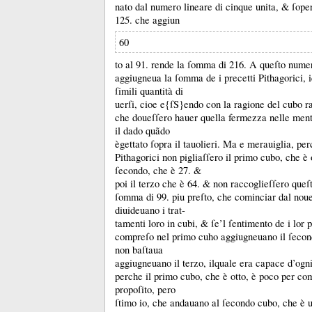
nato dal numero lineare di cinque unita, &
ſoper
125.
che aggiun
60
to al 91.
rende la ſomma di 216.
A queſto nume
aggiugneua la ſomma de i precetti Pithagorici, 
ſimili quantità di
uerſi, cioe e{ſS}endo con la ragione del cubo r
che doueſſero hauer quella fermezza nelle ment
il dado quãdo
ègettato ſopra il tauolieri.
Ma e merauiglia, per
Pithagorici non pigliaſſero il primo cubo, che è
ſecondo, che è 27.
&
poi il terzo che è 64.
&
non raccoglieſſero queſt
ſomma di 99.
piu preſto, che cominciar dal nou
diuideuano i trat-
tamenti loro in cubi, &
ſe’l ſentimento de i lor 
compreſo nel primo cuho aggiugneuano il ſeco
non baſtaua
aggiugneuano il terzo, ilquale era capace d’og
perche il primo cubo, che è otto, è poco per c
propoſito, pero
ſtimo io, che andauano al ſecondo cubo, che è u