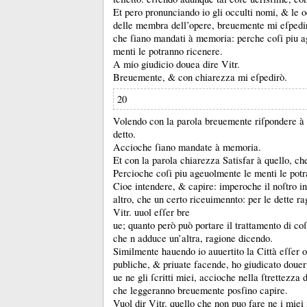
Et pero pronunciando io gli occulti nomi, &
le 
delle membra dell’opere, breuemente mi eſpedi
che ſiano mandati à memoria:
perche coſi piu 
menti le potranno ricenere.
A mio giudicio douea dire Vitr.
Breuemente, &
con chiarezza mi eſpedirò.
20
Volendo con la parola breuemente riſpondere à
detto.
Accioche ſiano mandate à memoria.
Et con la parola chiarezza Satisfar à quello, ch
Percioche coſi piu ageuolmente le menti le pot
Cioe intendere, &
capire:
imperoche il noſtro i
altro, che un certo riceuimennto:
per le dette r
Vitr.
uuol eſſer bre
ue;
quanto però può portare il trattamento di coſ
che n adduce un’altra, ragione dicendo.
Similmente hauendo io auuertito la Città eſſer 
publiche, &
priuate facende, ho giudicato douer
ue ne gli ſcritti miei, accioche nella ſtrettezza d
che leggeranno breuemente posſino capire.
Vuol dir Vitr.
quello che non puo fare ne i miei ſ