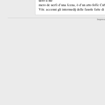
uero il nu-
mero de uerſi d’una ſcena, ò d’un atto foſſe Cu
Vitr.
accenni gli intermedij delle fauole fatte d
Impre