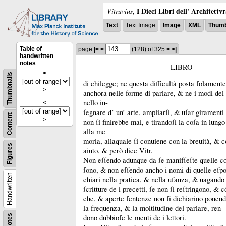
I Dieci Libri dell' Architettv
Vitruvius
,
Text
Text Image
Image
XML
Thumb
Table of
page
|<
<
(128)
of 325
>
>|
handwritten
notes
LIBRO
<
Thumbnails
di chilegge;
ne questa difficultà posta ſolament
>
anchora nelle forme di parlare, &
ne i modi del 
nello in-
<
ſegnare d’ un’ arte, ampliarſi, &
uſar giramenti 
Content
>
non ſi finirebbe mai, e tirandoſi la coſa in lungo
alla me
moria, allaquale ſi conuiene con la breuità, &
c
Figures
aiuto, &
però dice Vitr.
Non eſſendo adunque da ſe manifſeſte quelle coſ
ſono, &
non eſſendo ancho i nomi di quelle eſpo
Handwritten
chiari nella pratica, &
nella uſanza, &
uagando 
ſcritture de i precetti, ſe non ſi reſtringono, &
c
che, &
aperte ſentenze non ſi dichiarino ponen
la frequenza, &
la moltitudine del parlare, ren-
Notes
dono dubbioſe le menti de i lettori.