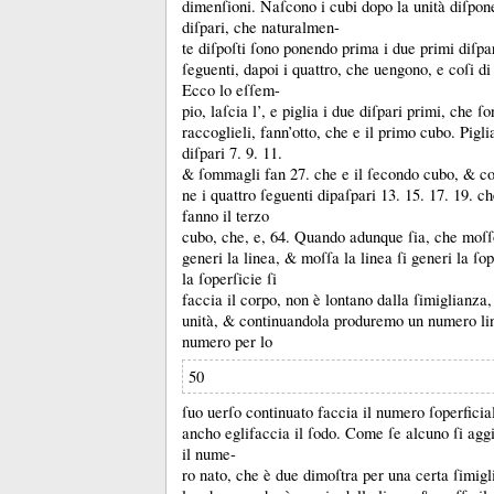
dimenſioni.
Naſcono i cubi dopo la unità diſpon
diſpari, che naturalmen-
te diſpoſti ſono ponendo prima i due primi diſpar
ſeguenti, dapoi i quattro, che uengono, e coſi d
Ecco lo eſſem-
pio, laſcia l’, e piglia i due diſpari primi, che ſ
raccoglieli, fann’otto, che e il primo cubo.
Pigli
diſpari 7.
9.
11.
&
ſommagli fan 27.
che e il ſecondo cubo, &
co
ne i quattro ſeguenti dipaſpari 13.
15.
17.
19.
ch
fanno il terzo
cubo, che, e, 64.
Quando adunque ſia, che moſſo
generi la linea, &
moſſa la linea ſi generi la ſo
la ſoperſicie ſi
faccia il corpo, non è lontano dalla ſimiglianza,
unità, &
continuandola produremo un numero lin
numero per lo
50
ſuo uerſo continuato faccia il numero ſoperficia
ancho eglifaccia il ſodo.
Come ſe alcuno ſi aggi
il nume-
ro nato, che è due dimoſtra per una certa ſimigl