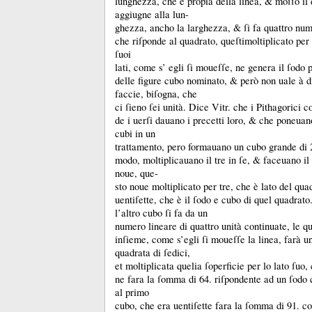
lunghezza, che è propia della linea, &
moſſo il
aggiugne alla lun-
ghezza, ancho la larghezza, &
ſi fa quattro num
che riſponde al quadrato, queſtimoltiplicato per
ſuoi
lati, come s’ egli ſi moueſſe, ne genera il ſodo 
delle figure cubo nominato, &
però non uale à d
faccie, biſogna, che
ci ſieno ſei unità.
Dice Vitr.
che i Pithagorici c
de i uerſi dauano i precetti loro, &
che poneuano
cubi in un
trattamento, pero formauano un cubo grande di 2
modo, moltiplicauano il tre in ſe, &
faceuano il
noue, que-
sto noue moltiplicato per tre, che è lato del qua
uentiſette, che è il ſodo e cubo di quel quadrato
l’altro cubo ſi fa da un
numero lineare di quattro unità continuate, le qu
inſieme, come s’egli ſi moueſſe la linea, farà u
quadrata di ſedici,
et moltiplicata quelia ſoperficie per lo lato ſuo,
ne fara la ſomma di 64.
riſpondente ad un ſodo 
al primo
cubo, che era uentiſette fara la ſomma di 91.
co