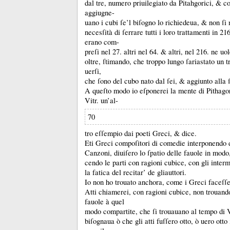
dal tre, numero priuilegiato da Pitahgorici, &
co
aggiugne-
uano i cubi ſe’l biſogno lo richiedeua, &
non ſi
necesſità di ſerrare tutti i loro trattamenti in 21
erano com-
preſi nel 27.
altri nel 64.
&
altri, nel 216.
ne uol
oltre, ſtimando, che troppo lungo ſariastato un t
uerſi,
che ſono del cubo nato dal ſei, &
aggiunto alla
A queſto modo io eſponerei la mente di Pithago
Vitr.
un’al-
70
tro eſſempio dai poeti Greci, &
dice.
Eti Greci compoſitori di comedie interponendo 
Canzoni, diuiſero lo ſpatio delle fauole in modo
cendo le parti con ragioni cubice, con gli inte
la fatica del recitar’ de gliauttori.
Io non ho trouato anchora, come i Greci faceſſer
Atti chiamerei, con ragioni cubice, non trouando
fauole à quel
modo compartite, che ſi trouauano al tempo di 
biſognaua ò che gli atti fuſſero otto, ò uero otto