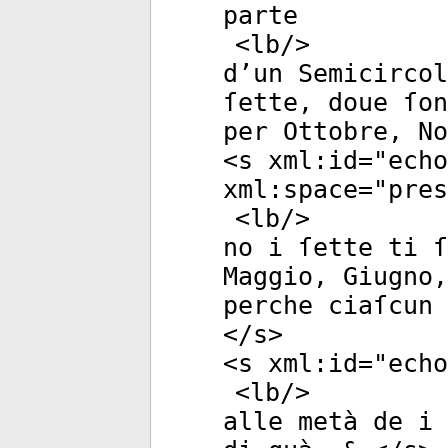
parte
<
lb
/>
d’un Semicirco
ſette, doue ſon
per Ottobre, No
<
s
xml:id
="
echo
xml:space
="
pres
<
lb
/>
no i ſette ti ſ
Maggio, Giugno,
perche ciaſcun 
</
s
>
<
s
xml:id
="
echo
<
lb
/>
alle metà de i 