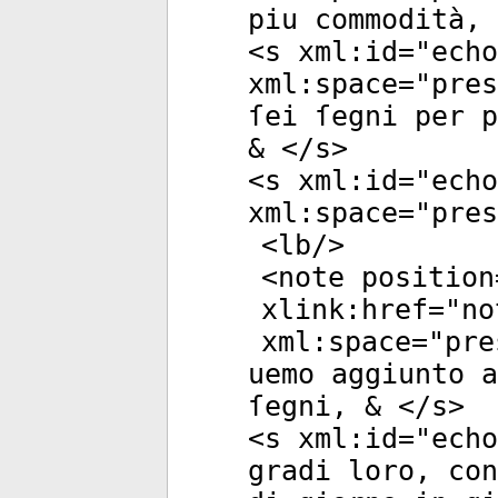
piu commodità, 
<
s
xml:id
="
echo
xml:space
="
pres
ſei ſegni per p
& </
s
>
<
s
xml:id
="
echo
xml:space
="
pres
<
lb
/>
<
note
position
xlink:href
="
no
xml:space
="
pre
uemo aggiunto 
ſegni, & </
s
>
<
s
xml:id
="
echo
gradi loro, con