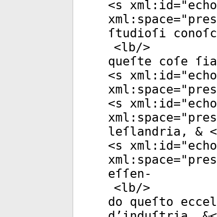
<
s
xml:id
="
echo
xml:space
="
pres
ſtudioſi conoſc
<
lb
/>
queſte coſe ſia
<
s
xml:id
="
echo
xml:space
="
pres
<
s
xml:id
="
echo
xml:space
="
pres
leſlandria, & <
<
s
xml:id
="
echo
xml:space
="
pres
eſſen-
<
lb
/>
do queſto eccel
d’induſtria, &<