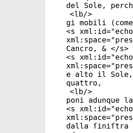
del Sole, perch
<
lb
/>
gi mobili (come
<
s
xml:id
="
echo
xml:space
="
pres
Cancro, & </
s
>
<
s
xml:id
="
echo
xml:space
="
pres
e alto il Sole,
quattro,
<
lb
/>
poni adunque la
<
s
xml:id
="
echo
xml:space
="
pres
dalla ſiniſtra