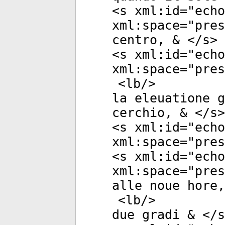
<
s
xml:id
="
echo
xml:space
="
pres
centro, & </
s
>
<
s
xml:id
="
echo
xml:space
="
pres
<
lb
/>
la eleuatione g
cerchio, & </
s
>
<
s
xml:id
="
echo
xml:space
="
pres
<
s
xml:id
="
echo
xml:space
="
pres
alle noue hore,
<
lb
/>
due gradi & </
s