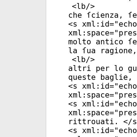
<
lb
/>
che ſcienza, ſe
<
s
xml:id
="
echo
xml:space
="
pres
molto antico ſe
la ſua ragione
<
lb
/>
altri per lo gu
queste baglie, 
<
s
xml:id
="
echo
xml:space
="
pres
<
s
xml:id
="
echo
xml:space
="
pres
rittrouati. </
s
<
s
xml:id
="
echo