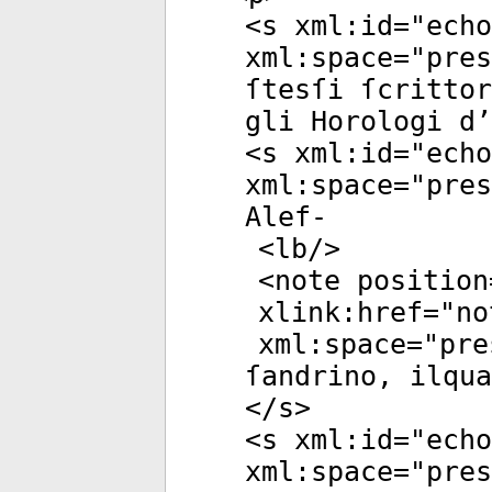
<
s
xml:id
="
echo
xml:space
="
pres
ſtesſi ſcrittor
gli Horologi d
<
s
xml:id
="
echo
xml:space
="
pres
Alef-
<
lb
/>
<
note
position
xlink:href
="
no
xml:space
="
pre
ſandrino, ilqua
</
s
>
<
s
xml:id
="
echo
xml:space
="
pres