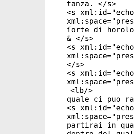
tanza. </
s
>
<
s
xml:id
="
echo
xml:space
="
pres
ſorte di horolo
& </
s
>
<
s
xml:id
="
echo
xml:space
="
pres
</
s
>
<
s
xml:id
="
echo
xml:space
="
pres
<
lb
/>
quale ci puo ra
<
s
xml:id
="
echo
xml:space
="
pres
partirai in qua
dentro del qual