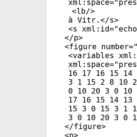
xml:space
="
pres
<
lb
/>
à Vitr.</
s
>
<
s
xml:id
="
echo
</
p
>
<
figure
number
=
<
variables
xml:
xml:space
="
pres
16 17 16 15 14 
3 1 15 2 8 10 2
0 10 20 3 0 10 
17 16 15 14 13 
15 3 0 15 3 1 1
3 0 10 20 3 0 1
</
figure
>
<
p
>