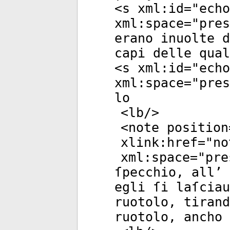
<
s
xml:id
="
echo
xml:space
="
pres
erano inuolte 
capi delle qual
<
s
xml:id
="
echo
xml:space
="
pres
lo
<
lb
/>
<
note
position
xlink:href
="
no
xml:space
="
pre
ſpecchio, all’ 
egli ſi laſciau
ruotolo, tirand
ruotolo, ancho