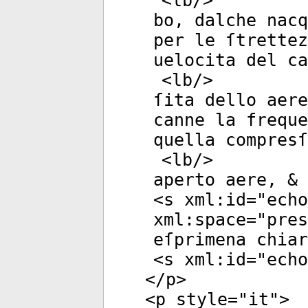
<
lb
/>
bo, dalche nacq
per le ſtrette
uelocita del c
<
lb
/>
ſita dello aere
canne la frequ
quella compres
<
lb
/>
aperto aere, & 
<
s
xml:id
="
echo
xml:space
="
pres
eſprimena chiar
<
s
xml:id
="
echo
</
p
>
<
p
style
="
it
">