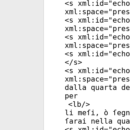
<
s
xml:id
="
echo
xml:space
="
pres
<
s
xml:id
="
echo
xml:space
="
pres
<
s
xml:id
="
echo
xml:space
="
pres
<
s
xml:id
="
echo
</
s
>
<
s
xml:id
="
echo
xml:space
="
pres
dalla quarta de
per
<
lb
/>
li meſi, ò ſegn
ſarai nella qu
<
s
xml:id
="
echo