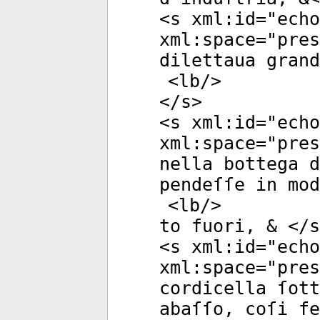
<
s
xml:id
="
echo
xml:space
="
pres
dilettaua grand
<
lb
/>
</
s
>
<
s
xml:id
="
echo
xml:space
="
pres
nella bottega d
pendeſſe in mod
<
lb
/>
to fuori, & </
s
<
s
xml:id
="
echo
xml:space
="
pres
cordicella ſott
abaſſo, coſi fe