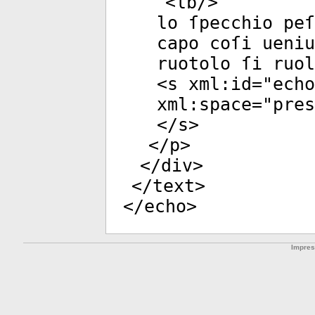
<
lb
/>
lo ſpecchio peſ
capo coſi ueniu
ruotolo ſi ruol
<
s
xml:id
="
echo
xml:space
="
pres
</
s
>
</
p
>
</
div
>
</
text
>
</
echo
>
Impre