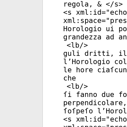
regola, & </
s
>
<
s
xml:id
="
echo
xml:space
="
pres
Horologio ui po
grandezza ad an
<
lb
/>
guli dritti, il
l’Horologio col
le hore ciaſcun
che
<
lb
/>
ſi fanno due fo
perpendicolare,
ſoſpeſo l’Horol
<
s
xml:id
="
echo