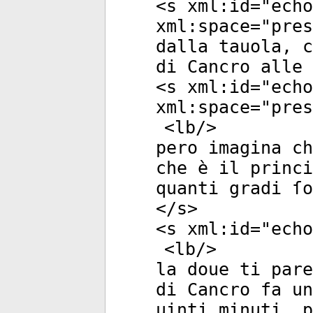
<
s
xml:id
="
echo
xml:space
="
pres
dalla tauola, c
di Cancro alle 
<
s
xml:id
="
echo
xml:space
="
pres
<
lb
/>
pero imagina ch
che è il princi
quanti gradi ſo
</
s
>
<
s
xml:id
="
echo
<
lb
/>
la doue ti pare
di Cancro fa un
uinti minuti, p