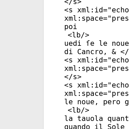
</
s
>
<
s
xml:id
="
echo
xml:space
="
pres
poi
<
lb
/>
uedi ſe le noue
di Cancro, & </
<
s
xml:id
="
echo
xml:space
="
pres
</
s
>
<
s
xml:id
="
echo
xml:space
="
pres
le noue, pero g
<
lb
/>
la tauola quant
quando il Sole