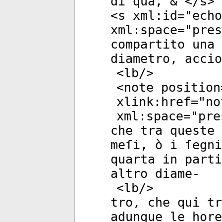
di quà, & </
s
>
<
s
xml:id
="
echo
xml:space
="
pres
compartito una 
diametro, accio
<
lb
/>
<
note
position
xlink:href
="
no
xml:space
="
pre
che tra queste 
meſi, ò i ſegni
quarta in parti
altro diame-
<
lb
/>
tro, che qui tr
adunque le hore