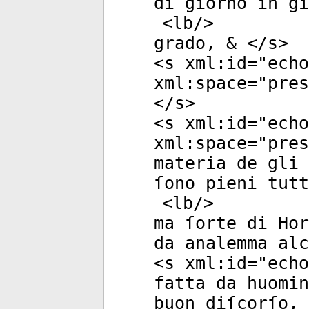
di giorno in gi
<
lb
/>
grado, & </
s
>
<
s
xml:id
="
echo
xml:space
="
pres
</
s
>
<
s
xml:id
="
echo
xml:space
="
pres
materia de gli 
ſono pieni tutt
<
lb
/>
ma ſorte di Hor
da analemma alc
<
s
xml:id
="
echo
fatta da huomin
buon diſcorſo,