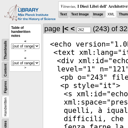
I Dieci Libri dell' Architettv
Vitruvius
,
Text
Text Image
Image
XML
Thumb
page
|<
<
(243)
of 3
Table of
handwritten
notes
<
<
echo
version
="
1.0
Thumbnails
<
text
xml:lang
="
i
>
<
<
div
xml:id
="
ech
Content
level
="
1
"
n
="
121
>
<
pb
o
="
243
"
fil
Figures
<
p
style
="
it
">
<
s
xml:id
="
echo
Handwritten
xml:space
="
pres
quelli, à iqual
difficili, che 
Notes
ſenza farne la 