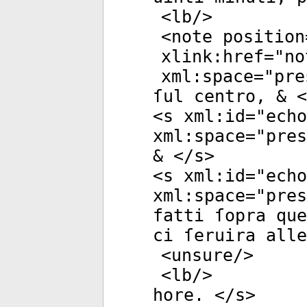
<
lb
/>
<
note
position
xlink:href
="
no
xml:space
="
pre
ſul centro, & <
<
s
xml:id
="
echo
xml:space
="
pres
& </
s
>
<
s
xml:id
="
echo
xml:space
="
pres
fatti ſopra que
ci ſeruira alle
<
unsure
/>
<
lb
/>
hore. </
s
>