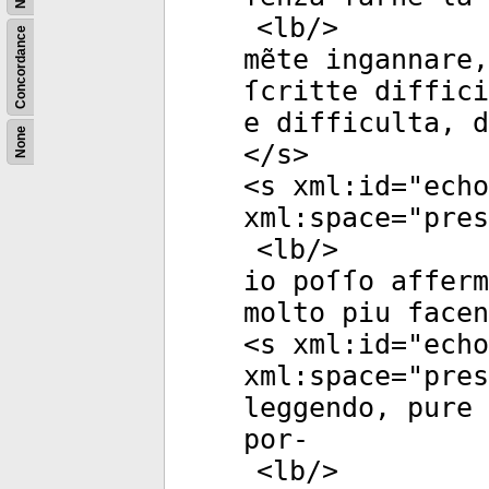
<
lb
/>
Concordance
mẽte ingannare,
ſcritte diffici
e difficulta, 
None
</
s
>
<
s
xml:id
="
echo
xml:space
="
pres
<
lb
/>
io poſſo afferm
molto piu facen
<
s
xml:id
="
echo
xml:space
="
pres
leggendo, pure
por-
<
lb
/>