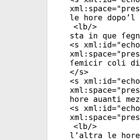
xml:space
="
pres
le hore dopo’l 
<
lb
/>
sta in que ſegn
<
s
xml:id
="
echo
xml:space
="
pres
ſemicir coli di
</
s
>
<
s
xml:id
="
echo
xml:space
="
pres
hore auanti me
<
s
xml:id
="
echo
xml:space
="
pres
<
lb
/>
l’altra le hore