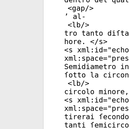
<
gap
/>
’ al-
<
lb
/>
tro tanto diſta
hore. </
s
>
<
s
xml:id
="
echo
xml:space
="
pres
Semidiametro i
ſotto la circo
<
lb
/>
circolo minore,
<
s
xml:id
="
echo
xml:space
="
pres
tirerai ſecondo
tanti ſemicirco