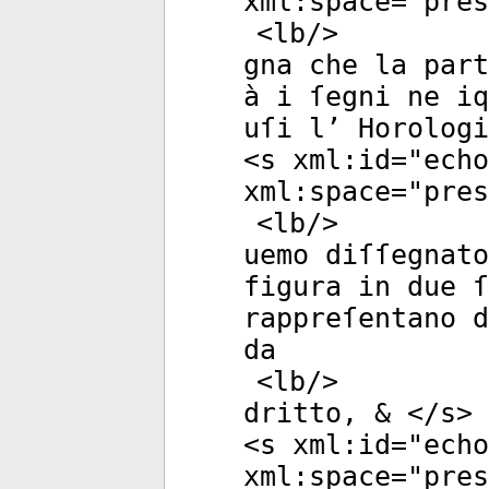
xml:space
="
pres
<
lb
/>
gna che la part
à i ſegni ne iq
uſi l’ Horologi
<
s
xml:id
="
echo
xml:space
="
pres
<
lb
/>
uemo diſſegnato
figura in due ſ
rappreſentano d
da
<
lb
/>
dritto, & </
s
>
<
s
xml:id
="
echo
xml:space
="
pres