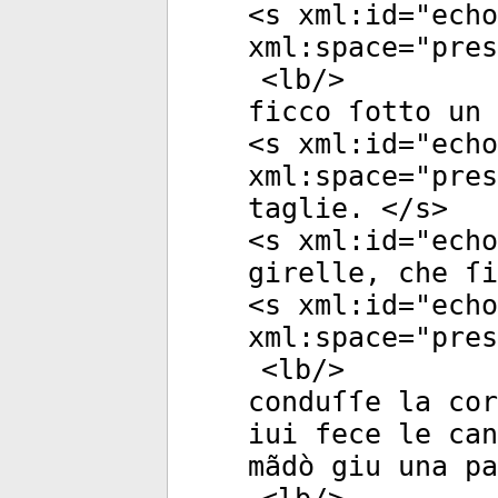
<
s
xml:id
="
echo
xml:space
="
pres
<
lb
/>
ficco ſotto un 
<
s
xml:id
="
echo
xml:space
="
pres
taglie. </
s
>
<
s
xml:id
="
echo
girelle, che ſi
<
s
xml:id
="
echo
xml:space
="
pres
<
lb
/>
conduſſe la cor
iui fece le can
mãdò giu una p