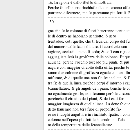
Te, laragione è dallo iſteſſo dimoſtrata.
Perche ſe nello aere rinchiuſo alcune ſeranno aſſot
potranno diſcernere, ma ſe pareranno piu ſottili.
B
50
gna che ſe le colonne di fuori haueranno uentiquat
le di dentro ne habbiano uentiotto, ò uero
trentadue, coſi quello, che ſi leua dal corpo del f
del numero delle ſcannellature, ſi accreſceia con
ragione, accioche meno ſi ueda;
&
coſi con ragion
agguagliata ſerà la groſſezza delle colonne.
Et qu
auuiene, perche l’occhio toccādo piu punti, &
piu
uagare con maggior circoito della uiſta;
perche ſe
ranno due colonne di groſſezza eguale con una lin
miſurate, &
di quelle una non ſia ſcannellata, &
l
tra ſi;
&
quella linea tocche i corpi d’intorno i cau
ſcannellature, &
gli anguli de i piani, benche le c
no egualmente groſſe;
non ſeranno però le circond
percioche il circuito de i piani, &
de i caui fara
maggior lunghezza di quella linea.
La doue ſe que
detto hauemo) non ſera fuor di propoſito fa-
re ne i luoghi anguſti, è in rinchiuſo ſpatio, i co
colonne nell’opera piu ſottile hauendo noi l’aiu-
to della temperatura delle ſcannellature.