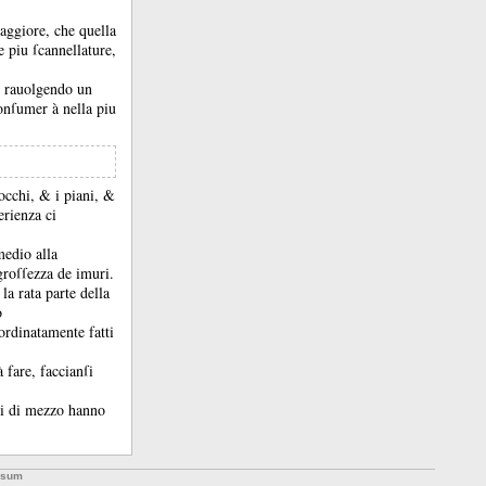
aggiore, che quella
 piu ſcannellature,
e rauolgendo un
conſumer à nella piu
 tocchi, &
i piani, &
erienza ci
medio alla
groſſezza de imuri.
la rata parte della
o
ordinatamente fatti
fare, faccianſi
zi di mezzo hanno
ssum