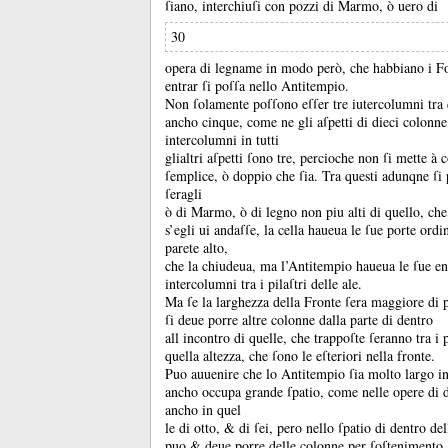
ſiano, interchiuſi con pozzi di Marmo, ò uero di
30
opera di legname in modo però, che habbiano i For
entrar ſi poſſa nello Antitempio.
Non ſolamente poſſono eſſer tre iutercolumni tra 
ancho cinque, come ne gli aſpetti di dieci colonne
intercolumni in tutti
glialtri aſpetti ſono tre, percioche non ſi mette à 
ſemplice, ò doppio che ſia.
Tra questi adunqne ſi
ſeragli
ò di Marmo, ò di legno non piu alti di quello, che
s’egli ui andaſſe, la cella haueua le ſue porte ord
parete alto,
che la chiudeua, ma l’Antitempio haueua le ſue ent
intercolumni tra i pilaſtri delle ale.
Ma ſe la larghezza della Fronte ſera maggiore di p
ſi deue porre altre colonne dalla parte di dentro
all incontro di quelle, che trappoſte ſeranno tra i 
quella altezza, che ſono le eſteriori nella fronte.
Puo auuenire che lo Antitempio ſia molto largo i
ancho occupa grande ſpatio, come nelle opere di 
ancho in quel
le di otto, &
di ſei, pero nello ſpatio di dentro de
puo &
deue porre delle colonne per ſoſtenimento,