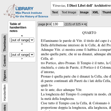
I Dieci Libri dell' Architettv
Vitruvius
,
Text
Text Image
Image
XML
Thumb
Table of
page
|<
<
(115)
of 325
>
>|
handwritten
notes
QVARTO
<
Thumbnails
Eſſaminamo le parole di Vitr.
il titolo del capo è
>
Della diſtributione interiore de le Celle, &
del Pr
Adunque Vitr.
ci mostra come ſi habbia à compart
<
ancho quella parte, che ui ua dinanzi, adunque alt
Content
Cella, al-
>
tro Portico, altro Pronao.
Il Tempio è il tutto, la 
rinchiuſa, e cinta de Parete, il Portico è il Colonn
d’intorno,
Figures
Pronao è quella parte che è dinanzi la Cella, che da
di parete continuati alli Pareti da i lati della Cella,
quali ſo-
Handwritten
no le ante, dice adunque Vitr.
La longhezza del Tempio ſi comparte in modo, che
la metà della longhezza.
Cioe tutto il Tempio con la Cella, &
Colonnato ò 
Notes
proportione doppia la longhezza, alla larghezza,