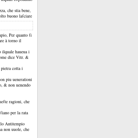
ezza, che stia bene,
lto buono laſciare
pio, Per quanto ſi
re à torno il
o ilquale haueua i
come dice Vitr.
&
pietra cotta i
con piu uenerationi
to, &
non uenendo
ueſte ragioni, che
ſiano per la rata
ello Antitempio
 ma non uuole, che