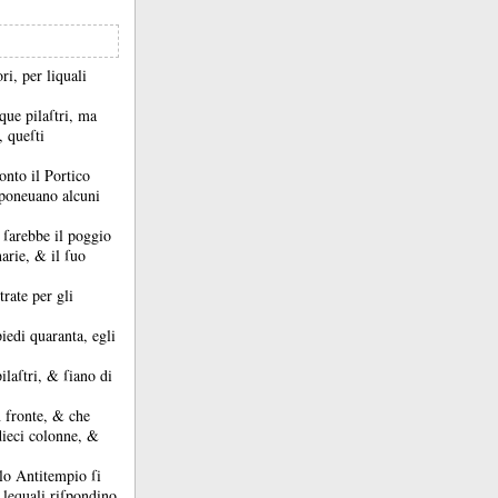
i, per liquali
que pilaſtri, ma
, queſti
conto il Portico
 poneuano alcuni
 ſarebbe il poggio
inarie, &
il ſuo
rate per gli
iedi quaranta, egli
pilaſtri, &
ſiano di
n fronte, &
che
dieci colonne, &
llo Antitempio ſi
 lequali riſpondino