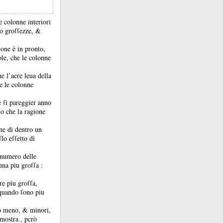
e colonne interiori
ro groſſezze, &
one è in pronto,
ole, che le colonne
e l’aere leua della
e le colonne
e ſi pareggier anno
lo che la ragione
nne di dentro un
lo eſſetto di
l numero delle
una piu groſſa :
re piu groſſa,
 quando ſono piu
no meno, &
minori,
imostra , pcrò