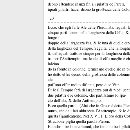
deono eſtendere inanzi fin à i pilaſtri de Pareti,
iquali pilaſtri hauer deono la groſſezza delle Colo
20
Ecco, che egli fa le Ale dette Pteromata, lequali f
cinque parti uanno nella longhezza della Cella, &
longo il
doppio della larghezza ſua, &
ſe una di quelle ci
della larghezza del Tempio.
Seguita, che la longhe
ti, dellequali trattone cinque per la longhezza dell
tre per l’Antitempio, ma le ale di eſſo meglio è c
laſcian
do la fronte in colonne, terminano quelle ale in pi
ho detto eſſer deono della groſſezza delle colonn
ale
poſſono eſſer molto diſtanti, pero dice Vitr.
Et ſe il Tempio ſerà di larghezza piu di piedi uent
due pilaſtri due colonne, che partiſchino lo ſpa-
cio dell’ala, &
dello Antitempio.
Ecco quella parola (Ala) che in Greco è detta Pte
muro, che da i lati abbraccia l’Antitempio, &
lo d
queſta ſignificatione.
Nel X V I I.
Libro della Co
Stradbone piglia quella parola Pteron.
Etancho i tre intercolumni, che ſeranno tra i pilaſ