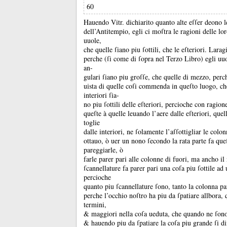
60
Hauendo Vitr.
dichiarito quanto alte eſſer deono l
dell’Antitempio, egli ci moſtra le ragioni delle lo
uuole,
che quelle ſiano piu ſottili, che le eſteriori.
Laragi
perche (ſi come di ſopra nel Terzo Libro) egli uu
an-
gulari ſiano piu groſſe, che quelle di mezzo, perch
uista di quelle coſi commenda in queſto luogo, ch
interiori ſia-
no piu ſottili delle eſteriori, percioche con ragion
queſte à quelle leuando l’aere dalle eſteriori, quel
toglie
dalle interiori, ne ſolamente l’aſſottigliar le colo
ottauo, ò uer un nono ſecondo la rata parte fa queſ
pareggiarle, ò
farle parer pari alle colonne di fuori, ma ancho i
ſcannellature fa parer pari una coſa piu ſottile ad 
percioche
quanto piu ſcannellature ſono, tanto la colonna pa
perche l’occhio noſtro ha piu da ſpatiare allbora,
termini,
&
maggiori nella coſa ueduta, che quando ne ſo
&
hauendo piu da ſpatiare la coſa piu grande ſi d