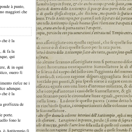
ſponde à punto,
ſono maggiori che
o che è la
ti, &
fa la
nque, qui
enere, &
in ogni
tico, ouero ſi
imento rieſce ne i
 dice adunque.
o che è la
a groſſezza de
le porte.
uello ſono le
ao, ò Antitempio ſi