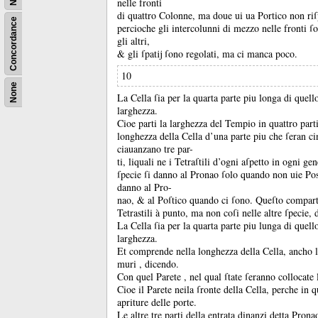
nelle fronti
di quattro Colonne, ma doue ui ua Portico non ri
Concordance
percioche gli intercolunni di mezzo nelle fronti 
gli altri,
&
gli ſpatĳ ſono regolati, ma ci manca poco.
10
None
La Cella ſia per la quarta parte piu longa di quell
larghezza.
Cioe parti la larghezza del Tempio in quattro par
longhezza della Cella d’una parte piu che ſeran ci
ciauanzano tre par-
ti, liquali ne i Tetraſtili d’ogni aſpetto in ogni g
ſpecie ſi danno al Pronao ſolo quando non uie Pos
danno al Pro-
nao, &
al Poſtico quando ci ſono.
Queſto compart
Tetrastili à punto, ma non coſi nelle altre ſpecie,
La Cella ſia per la quarta parte piu lunga di quell
larghezza.
Et comprende nella longhezza della Cella, ancho l
muri , dicendo.
Con quel Parete , nel qual ſtate ſeranno collocate 
Cioe il Parete neila ſronte della Cella, perche in q
apriture delle porte.
Le altre tre parti della entrata dinanzi detta Pron