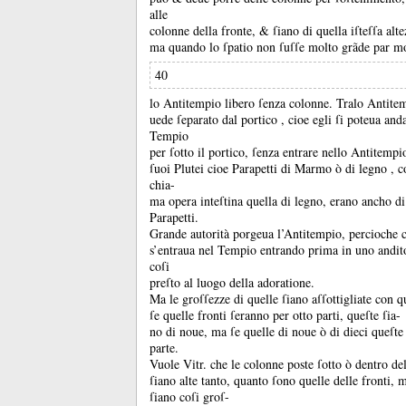
alle
colonne della fronte, &
ſiano di quella iſteſſa alt
ma quando lo ſpatio non ſuſſe molto grãde par mo
40
lo Antitempio libero ſenza colonne.
Tralo Antitem
uede ſeparato dal portico , cioe egli ſi poteua anda
Tempio
per ſotto il portico, ſenza entrare nello Antitempi
ſuoi Plutei cioe Parapetti di Marmo ò di legno , 
chia-
ma opera inteſtina quella di legno, erano ancho di 
Parapetti.
Grande autorità porgeua l’Antitempio, percioche 
s’entraua nel Tempio entrando prima in uno andi
coſi
preſto al luogo della adoratione.
Ma le groſſezze di quelle ſiano aſſottigliate con q
ſe quelle fronti ſeranno per otto parti, queſte ſia-
no di noue, ma ſe quelle di noue ò di dieci queſte 
parte.
Vuole Vitr.
che le colonne poste ſotto ò dentro d
ſiano alte tanto, quanto ſono quelle delle fronti,
ſiano coſi groſ-