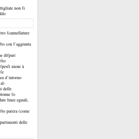
tigliate non ſi
ifo
tro ſcannellature
uſto con l’aggiunta
e diſpari
eſto
 ſpesſi uiene à
 ſe
ea d’intorno
’al-
i delle
olonne ſo
ate linee eguali,
ſto parera (come
mpartimenti delle