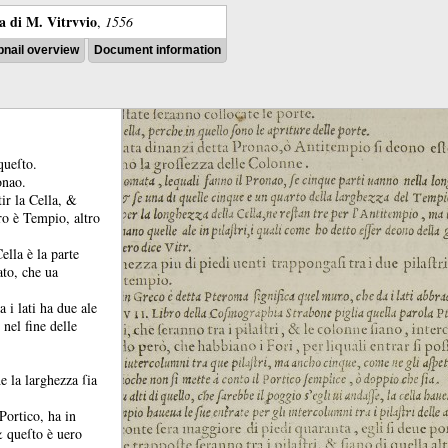
ra di M. Vitrvvio
,
1556
nail overview
Document information
 queſto.
onao.
ir la Cella, &
ro è Tempio, altro
Cella è la parte
ato, che ua
 i lati ha due ale
 nel fine delle
 la larghezza ſia
Portico, ha in
 &
queſto è uero