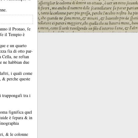
nne.
anno il Pronao, ſe
ſe il Tempio è
nque e un quarto
zza ſia di otto par-
a Cella, ne reſtan
he ne habbian due
laſtri, i quali come
e, &
perche queste
i trappongaſi tra i
roma ſigniſica quel
iuide è ſepara &
in
ſmographia
tri, &
le colonne