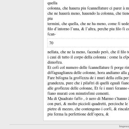
quella
colonna, che hauera piu ſcannellature ci parer à m
che ne hauerà meno, hauendo la colonna, che tiene
piu
termini, che quella, che ne ha meno, come ſi ued
filo d’intorno l’una, &
l’altra, perche piu filo ſi 
ſcan-
70
nellata, che ne la meno, ſacendo però, che il filo
i caui di tutto il corpo della colonna :
come la eſp
dimoſtra.
Et coſi col numero delle ſcannellature ſi porge ri
diſſaguaglianza delle colonne, hora andiamo alla 
Fare biſogna la groſſezza de i muri della cella per 
grandezza, pure che i pilaſtri di quelli eguali ſian
alle groſlezze delle colonne, Et ſe i mnri ſeranno 
ſiano murati con minutisſimi cementi.
Ma di Quadrato ſaſſo , ò uero di Marmo s’hanno à 
con puri, &
molto piccioli quadretti, percioche le
pietre di mezzo, che contengono i corſi, &
rincal
piu ferma la perfettione dell’opera, &
Impre