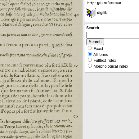
get reference
digilib
Search
Exact
All forms
Fulltext index
Morphological index