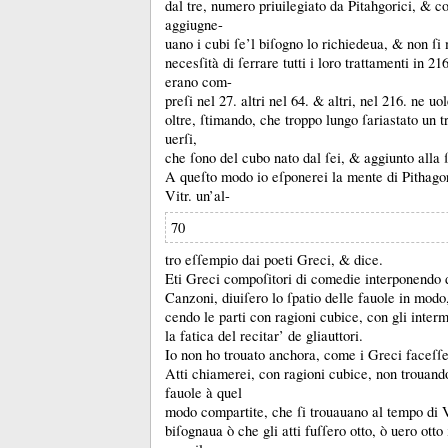
dal tre, numero priuilegiato da Pitahgorici, &
co
aggiugne-
uano i cubi ſe’l biſogno lo richiedeua, &
non ſi
necesſità di ſerrare tutti i loro trattamenti in 21
erano com-
preſi nel 27.
altri nel 64.
&
altri, nel 216.
ne uol
oltre, ſtimando, che troppo lungo ſariastato un t
uerſi,
che ſono del cubo nato dal ſei, &
aggiunto alla
A queſto modo io eſponerei la mente di Pithago
Vitr.
un’al-
70
tro eſſempio dai poeti Greci, &
dice.
Eti Greci compoſitori di comedie interponendo 
Canzoni, diuiſero lo ſpatio delle fauole in modo
cendo le parti con ragioni cubice, con gli inte
la fatica del recitar’ de gliauttori.
Io non ho trouato anchora, come i Greci faceſſer
Atti chiamerei, con ragioni cubice, non trouando
fauole à quel
modo compartite, che ſi trouauano al tempo di 
biſognaua ò che gli atti fuſſero otto, ò uero otto