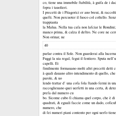
co, tiene una immobile ſtabilità, à guiſa de i dad
ſopra i tauolieri.
I precetti de i Pitagorici er ano breui, &
raccolt
queſti.
Non percuoter il fuoco col coltello.
Senz
trappianta
la Malua.
Nella tua caſa non laſciar le Rondini
manco prima, &
calza il deſtro.
Ne core ne cer
Non orinar, ne
40
parlar contra il Sole.
Non guarderai alla lucerna
Fuggi la uia regal, ſegui il ſentiero.
Sputa nell’u
capelli.
Et
ſimilmente formauano molti altri precetti detti
à quali dauano altro intendimento di quello, ch
parole, &
uo
lendo trattar d’ una coſa ſola ſtando ſermi in un
raccoglieuano quei uerſetti in una certa, &
det
preſa dal numero cu
bo.
Sicome cubo ſi chiama quel corpo, che è di 
quadrati, &
eguali faccie come un dado, coſicu
numero, che
di ſei numeri piani contento per ogni uerſo tiene