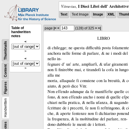
I Dieci Libri dell' Architettv
Vitruvius
,
Text
Text Image
Image
XML
Thumb
Table of
page
|<
<
(128)
of 325
>
>|
handwritten
notes
LIBRO
<
Thumbnails
di chilegge;
ne questa difficultà posta ſolament
>
anchora nelle forme di parlare, &
ne i modi del 
nello in-
<
ſegnare d’ un’ arte, ampliarſi, &
uſar giramenti 
Content
>
non ſi finirebbe mai, e tirandoſi la coſa in lungo
alla me
moria, allaquale ſi conuiene con la breuità, &
c
Figures
aiuto, &
però dice Vitr.
Non eſſendo adunque da ſe manifſeſte quelle coſ
ſono, &
non eſſendo ancho i nomi di quelle eſpo
Handwritten
chiari nella pratica, &
nella uſanza, &
uagando 
ſcritture de i precetti, ſe non ſi reſtringono, &
c
che, &
aperte ſentenze non ſi dichiarino ponen
la frequenza, &
la moltitudine del parlare, ren-
Notes
dono dubbioſe le menti de i lettori.