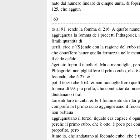
nato dal numero lineare di cinque unita, &
ſoper
125.
che aggiun
60
to al 91.
rende la ſomma di 216.
A queſto nume
aggiugneua la ſomma de i precetti Pithagorici, 
ſimili quantità di
uerſi, cioe e{ſS}endo con la ragione del cubo r
che doueſſero hauer quella fermezza nelle ment
il dado quãdo
ègettato ſopra il tauolieri.
Ma e merauiglia, per
Pithagorici non pigliaſſero il primo cubo, che è
ſecondo, che è 27.
&
poi il terzo che è 64.
&
non raccoglieſſero queſt
ſomma di 99.
piu preſto, che cominciar dal nou
diuideuano i trat-
tamenti loro in cubi, &
ſe’l ſentimento de i lor 
compreſo nel primo cuho aggiugneuano il ſeco
non baſtaua
aggiugneuano il terzo, ilquale era capace d’og
perche il primo cubo, che è otto, è poco per c
propoſito, pero
ſtimo io, che andauano al ſecondo cubo, che è u