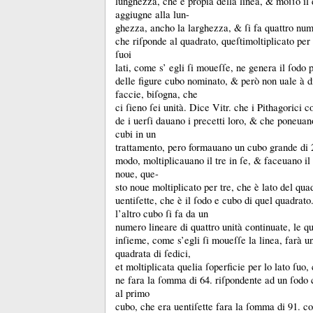
lunghezza, che è propia della linea, &
moſſo il
aggiugne alla lun-
ghezza, ancho la larghezza, &
ſi fa quattro num
che riſponde al quadrato, queſtimoltiplicato per
ſuoi
lati, come s’ egli ſi moueſſe, ne genera il ſodo 
delle figure cubo nominato, &
però non uale à d
faccie, biſogna, che
ci ſieno ſei unità.
Dice Vitr.
che i Pithagorici c
de i uerſi dauano i precetti loro, &
che poneuano
cubi in un
trattamento, pero formauano un cubo grande di 2
modo, moltiplicauano il tre in ſe, &
faceuano il
noue, que-
sto noue moltiplicato per tre, che è lato del qua
uentiſette, che è il ſodo e cubo di quel quadrato
l’altro cubo ſi fa da un
numero lineare di quattro unità continuate, le qu
inſieme, come s’egli ſi moueſſe la linea, farà u
quadrata di ſedici,
et moltiplicata quelia ſoperficie per lo lato ſuo,
ne fara la ſomma di 64.
riſpondente ad un ſodo 
al primo
cubo, che era uentiſette fara la ſomma di 91.
co