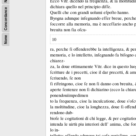
Ecco Vitr.
dicendo la frequenza, &
la moltitudi
dichiara quello nel principio diſſe.
Concordance
Quelli che con grandi uolumi eſpoſto hanno.
Byogna adunque inſegnando eſſer breue, perche 
ſoccorre alla memoria, ma è neceſſario ancho p
breuita non ſia oſcu-
None
10
ra, perche ſi offenderebbe la intelligenza, &
per
memoria, e lo intelletto, inſegnando fa biſogno 
chiarez-
za, la doue ottimamente Vitr.
dice in questo luo
ſcritture de i precetti, cioe il dar precetti, &
am
ſcriuendo, ſe non
ſi riſtringono, cioe ſe non ſi danno con breuita,
aperte ſentenze non ſi dichiarino (ecco la chiar
ponendouiimpedimen
to la ſrequenza, cioe la inculcatione, doue s’oſcu
la moltitudine, cioe la longhezza, doue ſi offen
rendono dub-
bioſe le cogitationi di chi legge, &
per cogitatio
intenda le uirtù piu interiori dell’ anima, che 
lo in-
telletto:
eſſendo adunque tai coſe uerisſime, co