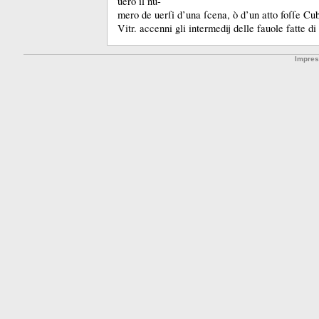
uero il nu-
mero de uerſi d’una ſcena, ò d’un atto foſſe Cu
Vitr.
accenni gli intermedij delle fauole fatte d
Impre