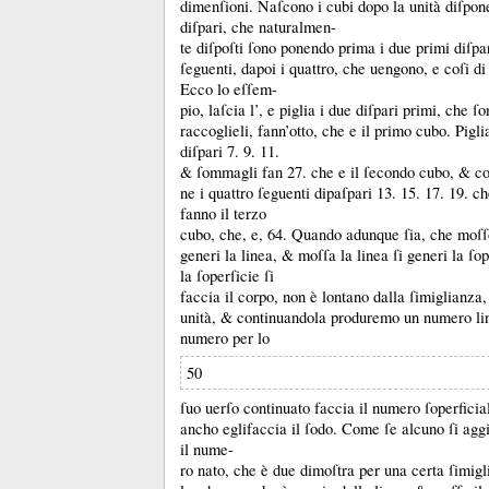
dimenſioni.
Naſcono i cubi dopo la unità diſpon
diſpari, che naturalmen-
te diſpoſti ſono ponendo prima i due primi diſpar
ſeguenti, dapoi i quattro, che uengono, e coſi d
Ecco lo eſſem-
pio, laſcia l’, e piglia i due diſpari primi, che ſ
raccoglieli, fann’otto, che e il primo cubo.
Pigli
diſpari 7.
9.
11.
&
ſommagli fan 27.
che e il ſecondo cubo, &
co
ne i quattro ſeguenti dipaſpari 13.
15.
17.
19.
ch
fanno il terzo
cubo, che, e, 64.
Quando adunque ſia, che moſſo
generi la linea, &
moſſa la linea ſi generi la ſo
la ſoperſicie ſi
faccia il corpo, non è lontano dalla ſimiglianza,
unità, &
continuandola produremo un numero lin
numero per lo
50
ſuo uerſo continuato faccia il numero ſoperficia
ancho eglifaccia il ſodo.
Come ſe alcuno ſi aggi
il nume-
ro nato, che è due dimoſtra per una certa ſimigl