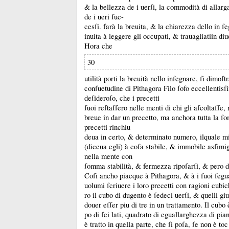
&
la bellezza de i uerſi, la commodità di allarg
de i ueri ſuc-
cesſi.
farà la breuita, &
la chiarezza dello in ſ
inuita à leggere gli occupati, &
trauagliatiin di
Hora che
30
utilità porti la breuità nello inſegnare, ſi dimoſt
conſuetudine di Pithagora Filo ſofo eccellentisſ
deſideroſo, che i precetti
ſuoi reſtaſſero nelle menti di chi gli aſcoltaſſe
breue in dar un precetto, ma anchora tutta la ſ
precetti rinchiu
deua in certo, &
determinato numero, ilquale m
(diceua egli) à coſa stabile, &
immobile asſimig
nella mente con
ſomma stabilità, &
fermezza ripoſarſi, &
pero d
Coſi ancho piacque à Pithagora, &
à i fuoi ſegu
uolumi ſcriuere i loro precetti con ragioni cubi
ro il cubo di dugento è ſedeci uerſi, &
quelli gi
douer eſſer piu di tre in un trattamento.
Il cubo 
po di ſei lati, quadrato di eguallarghezza di pia
è tratto in quella parte, che ſi poſa, ſe non è toc