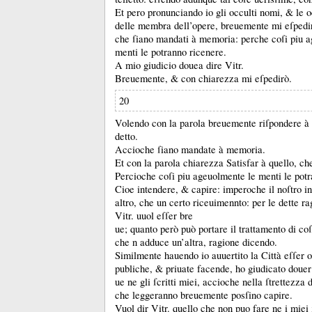
Et pero pronunciando io gli occulti nomi, &
le 
delle membra dell’opere, breuemente mi eſpedi
che ſiano mandati à memoria:
perche coſi piu 
menti le potranno ricenere.
A mio giudicio douea dire Vitr.
Breuemente, &
con chiarezza mi eſpedirò.
20
Volendo con la parola breuemente riſpondere à
detto.
Accioche ſiano mandate à memoria.
Et con la parola chiarezza Satisfar à quello, ch
Percioche coſi piu ageuolmente le menti le pot
Cioe intendere, &
capire:
imperoche il noſtro i
altro, che un certo riceuimennto:
per le dette r
Vitr.
uuol eſſer bre
ue;
quanto però può portare il trattamento di coſ
che n adduce un’altra, ragione dicendo.
Similmente hauendo io auuertito la Città eſſer 
publiche, &
priuate facende, ho giudicato douer
ue ne gli ſcritti miei, accioche nella ſtrettezza d
che leggeranno breuemente posſino capire.
Vuol dir Vitr.
quello che non puo fare ne i miei ſ