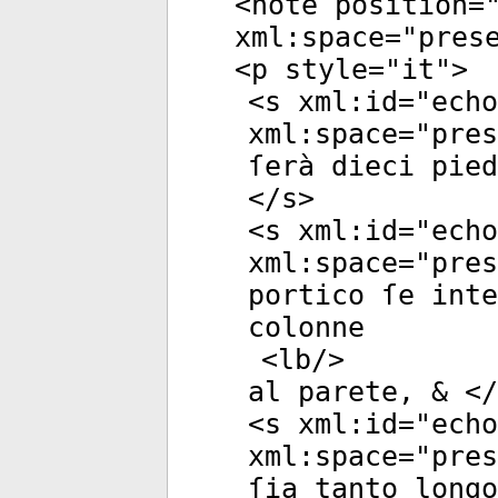
<
note
position
=
xml:space
="
pres
<
p
style
="
it
">
<
s
xml:id
="
echo
xml:space
="
pres
ſerà dieci pied
</
s
>
<
s
xml:id
="
echo
xml:space
="
pres
portico ſe inte
colonne
<
lb
/>
al parete, & </
<
s
xml:id
="
echo
xml:space
="
pres
ſia tanto longo