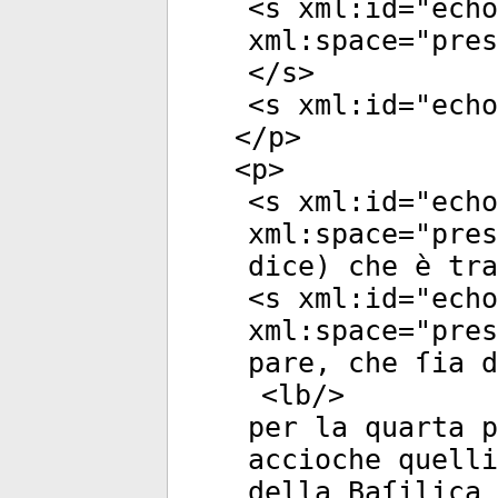
<
s
xml:id
="
echo
xml:space
="
pres
</
s
>
<
s
xml:id
="
echo
</
p
>
<
p
>
<
s
xml:id
="
echo
xml:space
="
pres
dice) che è tra
<
s
xml:id
="
echo
xml:space
="
pres
pare, che ſia d
<
lb
/>
per la quarta p
accioche quell
della Baſilica 