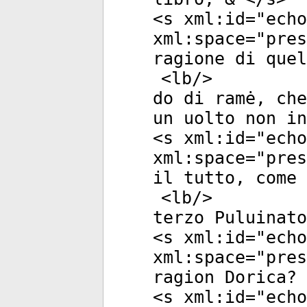
<
s
xml:id
="
echo
xml:space
="
pres
ragione di que
<
lb
/>
do di ramė, che
un uolto non in
<
s
xml:id
="
echo
xml:space
="
pres
il tutto, come 
<
lb
/>
terzo Puluinato
<
s
xml:id
="
echo
xml:space
="
pres
ragion Dorica? 
<
s
xml:id
="
echo