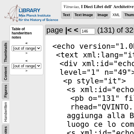
I Dieci Libri dell' Architettv
Vitruvius
,
Text
Text Image
Image
XML
Thumb
page
|<
<
(131)
of 3
Table of
handwritten
notes
<
<
echo
version
="
1.0
Thumbnails
<
text
xml:lang
="
i
>
<
<
div
xml:id
="
ech
Content
level
="
1
"
n
="
49
"
>
<
p
style
="
it
">
Figures
<
s
xml:id
="
echo
<
pb
o
="
131
"
fi
Handwritten
rhead
="
QVINTO.
aggiunga alla B
luogo ce lo com
Notes
<
s
xml:id
="
echo