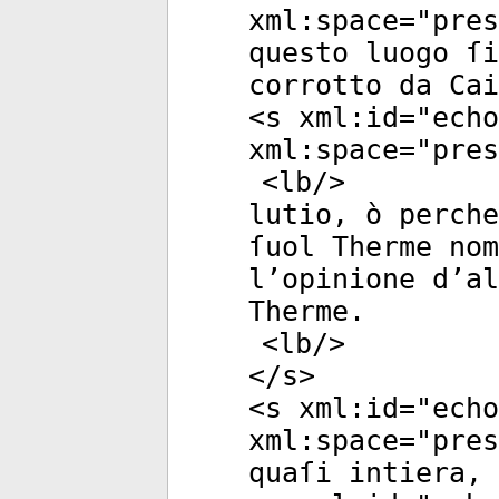
xml:space
="
pres
questo luogo ſi
corrotto da Ca
<
s
xml:id
="
echo
xml:space
="
pres
<
lb
/>
lutio, ò perch
ſuol Therme nom
l’opinione d’al
Therme.
<
lb
/>
</
s
>
<
s
xml:id
="
echo
xml:space
="
pres
quaſi intiera, 