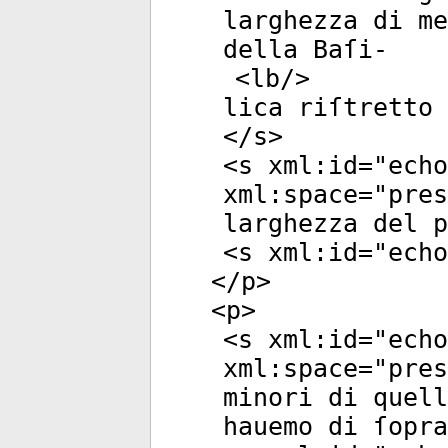
larghezza di me
della Baſi-
<
lb
/>
lica riſtretto 
</
s
>
<
s
xml:id
="
echo
xml:space
="
pres
larghezza del p
<
s
xml:id
="
echo
</
p
>
<
p
>
<
s
xml:id
="
echo
xml:space
="
pres
minori di quel
hauemo di ſopra