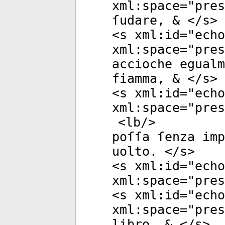
xml:space
="
pres
ſudare, & </
s
>
<
s
xml:id
="
echo
xml:space
="
pres
accioche egual
fiamma, & </
s
>
<
s
xml:id
="
echo
xml:space
="
pres
<
lb
/>
poſſa ſenza im
uolto. </
s
>
<
s
xml:id
="
echo
xml:space
="
pres
<
s
xml:id
="
echo
xml:space
="
pres
libro, & </
s
>