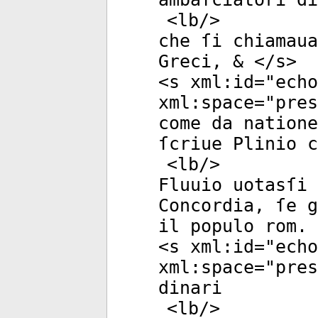
<
lb
/>
che ſi chiamau
Greci, & </
s
>
<
s
xml:id
="
echo
xml:space
="
pres
come da natione
ſcriue Plinio c
<
lb
/>
Fluuio uotasſi 
Concordia, ſe g
il populo rom. 
<
s
xml:id
="
echo
xml:space
="
pres
dinari
<
lb
/>