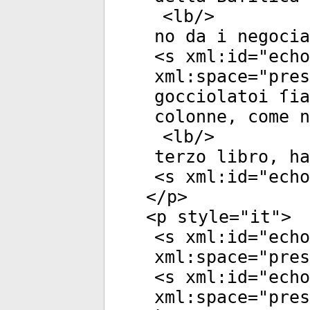
<
lb
/>
no da i negocia
<
s
xml:id
="
echo
xml:space
="
pres
gocciolatoi ſia
colonne, come n
<
lb
/>
terzo libro, ha
<
s
xml:id
="
echo
</
p
>
<
p
style
="
it
">
<
s
xml:id
="
echo
xml:space
="
pres
<
s
xml:id
="
echo
xml:space
="
pres