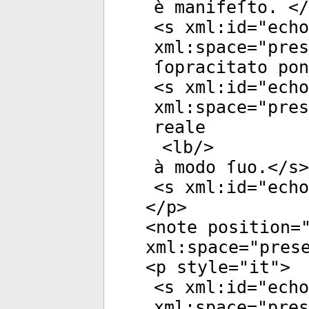
è manifeſto. </
<
s
xml:id
="
echo
xml:space
="
pres
ſopracitato pon
<
s
xml:id
="
echo
xml:space
="
pres
reale
<
lb
/>
à modo ſuo.</
s
>
<
s
xml:id
="
echo
</
p
>
<
note
position
=
xml:space
="
pres
<
p
style
="
it
">
<
s
xml:id
="
echo
xml:space
="
pres