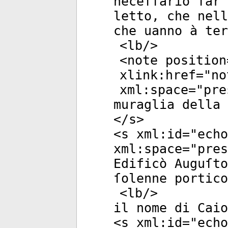
neceſſario far 
letto, che nell
che uanno à ter
<
lb
/>
<
note
position
xlink:href
="
no
xml:space
="
pre
muraglia della 
</
s
>
<
s
xml:id
="
echo
xml:space
="
pres
Edificò Auguſto
ſolenne portico
<
lb
/>
il nome di Caio
<
s
xml:id
="
echo