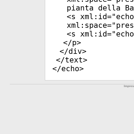
pianta della Ba
<
s
xml:id
="
echo
xml:space
="
pres
<
s
xml:id
="
echo
</
p
>
</
div
>
</
text
>
</
echo
>
Impre