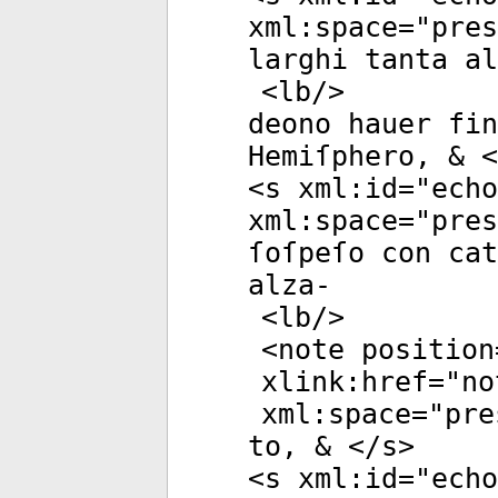
xml:space
="
pres
larghi tanta al
<
lb
/>
deono hauer fin
Hemiſphero, & <
<
s
xml:id
="
echo
xml:space
="
pres
ſoſpeſo con cat
alza-
<
lb
/>
<
note
position
xlink:href
="
no
xml:space
="
pre
to, & </
s
>
<
s
xml:id
="
echo