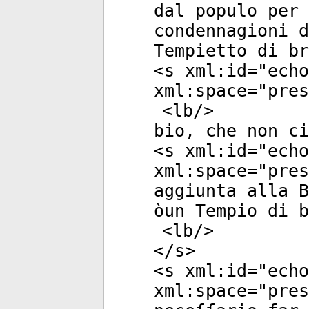
dal populo per 
condennagioni d
Tempietto di br
<
s
xml:id
="
echo
xml:space
="
pres
<
lb
/>
bio, che non ci
<
s
xml:id
="
echo
xml:space
="
pres
aggiunta alla B
òun Tempio di b
<
lb
/>
</
s
>
<
s
xml:id
="
echo
xml:space
="
pres