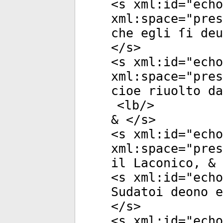
<
s
xml:id
="
echo
xml:space
="
pres
che egli ſi deu
</
s
>
<
s
xml:id
="
echo
xml:space
="
pres
cioe riuolto da
<
lb
/>
& </
s
>
<
s
xml:id
="
echo
xml:space
="
pres
il Laconico, & 
<
s
xml:id
="
echo
Sudatoi deono e
</
s
>
<
s
xml:id
="
echo