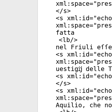
xml:space
="
pres
</
s
>
<
s
xml:id
="
echo
xml:space
="
pres
fatta
<
lb
/>
nel Friuli eſſe
<
s
xml:id
="
echo
xml:space
="
pres
uestigĳ delle T
<
s
xml:id
="
echo
</
s
>
<
s
xml:id
="
echo
xml:space
="
pres
Aquilio, che no