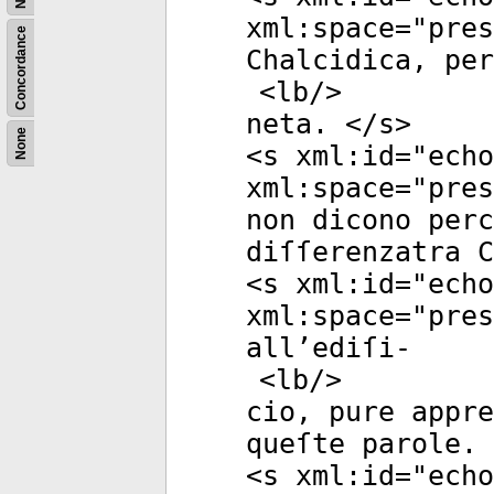
xml:space
="
pres
Concordance
Chalcidica, per
<
lb
/>
neta. </
s
>
None
<
s
xml:id
="
echo
xml:space
="
pres
non dicono perc
diſſerenzatra C
<
s
xml:id
="
echo
xml:space
="
pres
all’ediſi-
<
lb
/>
cio, pure appre
queſte parole. 
<
s
xml:id
="
echo