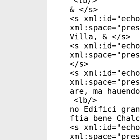
<
lb
/>
& </
s
>
<
s
xml:id
="
echo
xml:space
="
pres
Villa, & </
s
>
<
s
xml:id
="
echo
xml:space
="
pres
</
s
>
<
s
xml:id
="
echo
xml:space
="
pres
are, ma hauendo
<
lb
/>
no Edifici gra
ſtia bene Chal
<
s
xml:id
="
echo
xml:space
="
pres