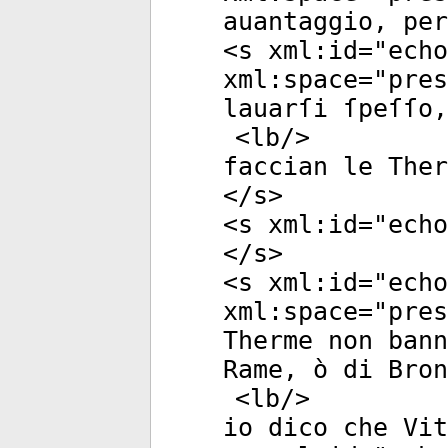
auantaggio, per
<
s
xml:id
="
echo
xml:space
="
pres
lauarſi ſpeſſo,
<
lb
/>
faccian le Ther
</
s
>
<
s
xml:id
="
echo
</
s
>
<
s
xml:id
="
echo
xml:space
="
pres
Therme non bann
Rame, ò di Bron
<
lb
/>
io dico che Vit