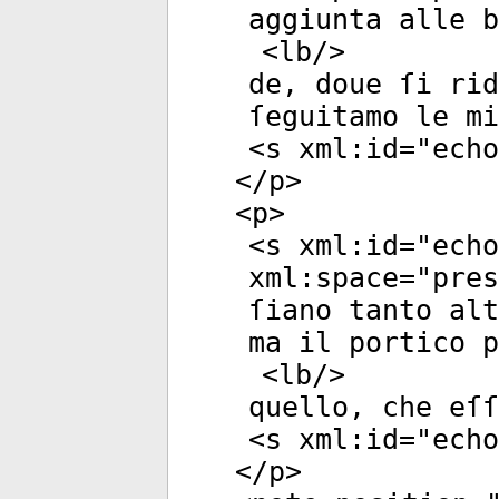
aggiunta alle b
<
lb
/>
de, doue ſi rid
ſeguitamo le m
<
s
xml:id
="
echo
</
p
>
<
p
>
<
s
xml:id
="
echo
xml:space
="
pres
ſiano tanto alt
ma il portico p
<
lb
/>
quello, che eſ
<
s
xml:id
="
echo
</
p
>