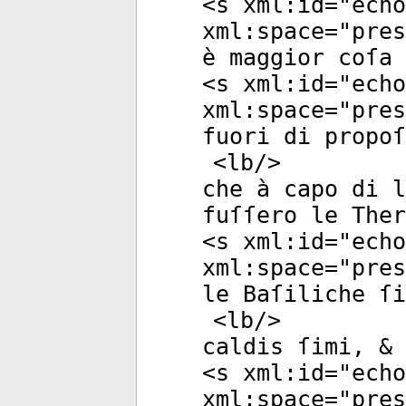
<
s
xml:id
="
echo
xml:space
="
pres
è maggior coſa
<
s
xml:id
="
echo
xml:space
="
pres
fuori di propoſ
<
lb
/>
che à capo di l
fuſſero le Ther
<
s
xml:id
="
echo
xml:space
="
pres
le Baſiliche ſi
<
lb
/>
caldis ſimi, & 
<
s
xml:id
="
echo
xml:space
="
pres