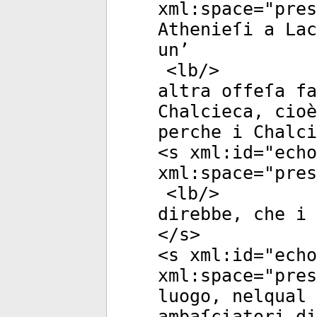
xml:space
="
pres
Athenieſi a Lac
un’
<
lb
/>
altra offeſa fa
Chalcieca, cioè
perche i Chalci
<
s
xml:id
="
echo
xml:space
="
pres
<
lb
/>
direbbe, che i 
</
s
>
<
s
xml:id
="
echo
xml:space
="
pres
luogo, nelqual 
ambaſciatori di