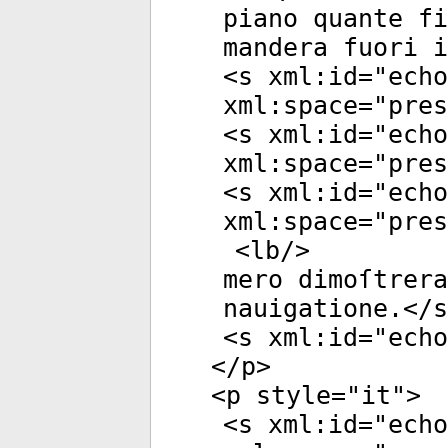
piano quante fi
mandera fuori i
<
s
xml:id
="
echo
xml:space
="
pres
<
s
xml:id
="
echo
xml:space
="
pres
<
s
xml:id
="
echo
xml:space
="
pres
<
lb
/>
mero dimoſtrer
nauigatione.</
s
<
s
xml:id
="
echo
</
p
>
<
p
style
="
it
">
<
s
xml:id
="
echo