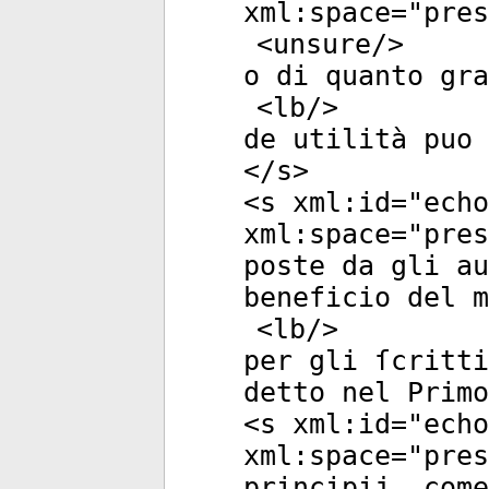
xml:space
="
pres
<
unsure
/>
o di quanto gra
<
lb
/>
de utilità puo 
</
s
>
<
s
xml:id
="
echo
xml:space
="
pres
poste da gli au
beneficio del m
<
lb
/>
per gli ſcritti
detto nel Primo
<
s
xml:id
="
echo
xml:space
="
pres
principij, come