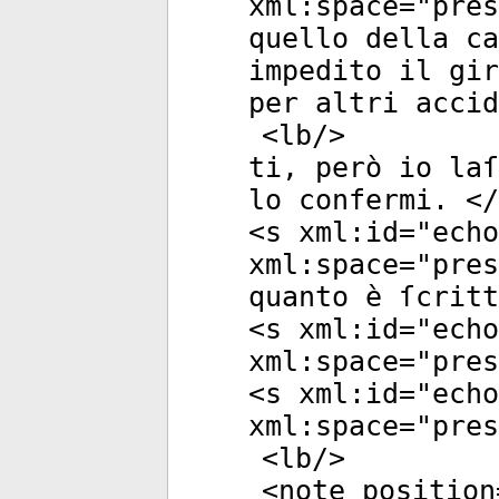
xml:space
="
pres
quello della ca
impedito il gir
per altri accid
<
lb
/>
ti, però io laſ
lo confermi. </
<
s
xml:id
="
echo
xml:space
="
pres
quanto è ſcrit
<
s
xml:id
="
echo
xml:space
="
pres
<
s
xml:id
="
echo
xml:space
="
pres
<
lb
/>
<
note
position