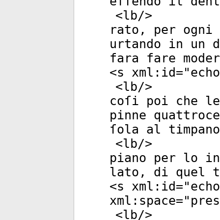
eſſendo il dent
<
lb
/>
rato, per ogni 
urtando in un d
fara fare moder
<
s
xml:id
="
echo
<
lb
/>
coſi poi che le
pinne quattroce
ſola al timpano
<
lb
/>
piano per lo i
lato, di quel 
<
s
xml:id
="
echo
xml:space
="
pres
<
lb
/>