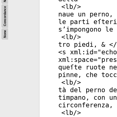
<
lb
/>
Concordance
naue un perno, 
le parti eſteri
s’impongono le 
None
<
lb
/>
tro piedi, & </
<
s
xml:id
="
echo
xml:space
="
pres
queſte ruote ne
pinne, che tocc
<
lb
/>
tà del perno de
timpano, con u
circonferenza,
<
lb
/>