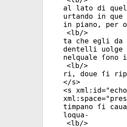
al lato di que
urtando in que 
in piano, per o
<
lb
/>
ta che egli da 
dentelli uolge 
nelquale ſono i
<
lb
/>
ri, doue ſi ri
</
s
>
<
s
xml:id
="
echo
xml:space
="
pres
timpano ſi caua
loqua-
<
lb
/>