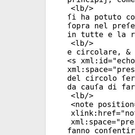
<
lb
/>
ſi ha potuto co
ſopra nel preſe
in tutte e la r
<
lb
/>
e circolare, & 
<
s
xml:id
="
echo
xml:space
="
pres
del circolo ſer
da cauſa di far
<
lb
/>
<
note
position
xlink:href
="
no
xml:space
="
pre
fanno conſentir