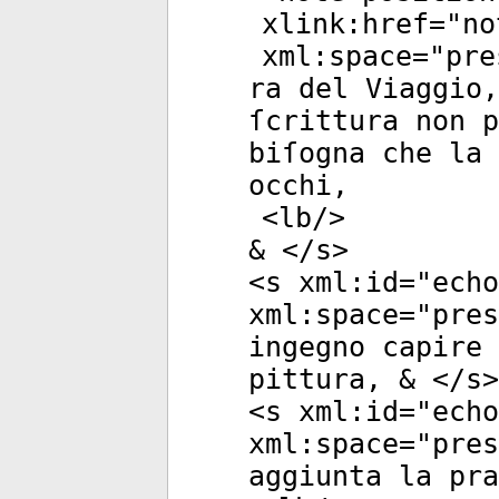
xlink:href
="
no
xml:space
="
pre
ra del Viaggio,
ſcrittura non p
biſogna che la 
occhi,
<
lb
/>
& </
s
>
<
s
xml:id
="
echo
xml:space
="
pres
ingegno capire 
pittura, & </
s
>
<
s
xml:id
="
echo
xml:space
="
pres
aggiunta la pra