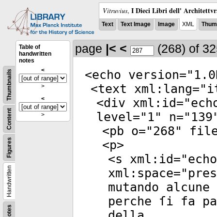
I Dieci Libri dell' Architettv
Vitruvius
,
Text
Text Image
Image
XML
Thumb
page
|<
<
(268)
of 3
Table of
handwritten
notes
<
<
echo
version
="
1.0
Thumbnails
<
text
xml:lang
="
i
>
<
<
div
xml:id
="
ech
Content
level
="
1
"
n
="
139
>
<
pb
o
="
268
"
fil
Figures
<
p
>
<
s
xml:id
="
echo
Handwritten
xml:space
="
pres
mutando alcune 
perche ſi fa p
Notes
della