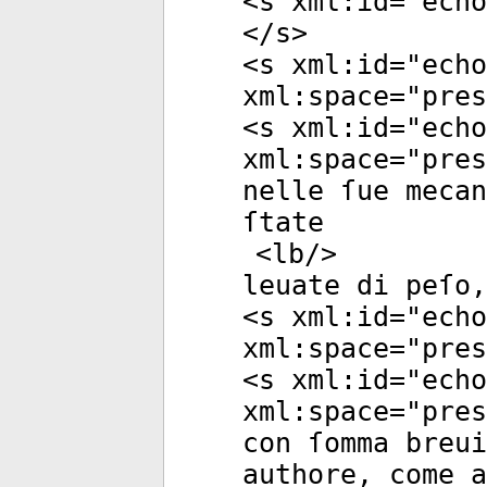
<
s
xml:id
="
echo
</
s
>
<
s
xml:id
="
echo
xml:space
="
pres
<
s
xml:id
="
echo
xml:space
="
pres
nelle ſue mecan
ſtate
<
lb
/>
leuate di peſo,
<
s
xml:id
="
echo
xml:space
="
pres
<
s
xml:id
="
echo
xml:space
="
pres
con ſomma breui
authore, come a