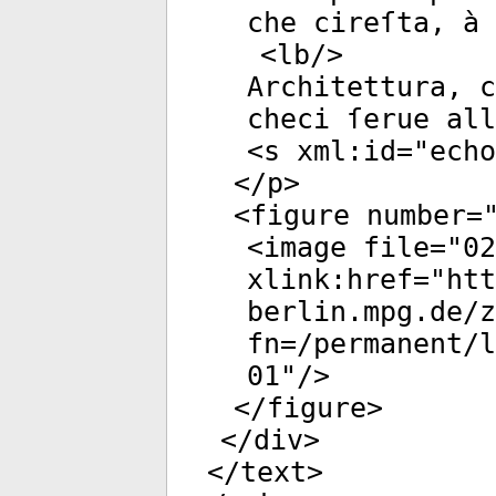
che cireſta, à 
<
lb
/>
Architettura, c
checi ſerue all
<
s
xml:id
="
echo
</
p
>
<
figure
number
=
<
image
file
="
02
xlink:href
="
htt
berlin.mpg.de/
fn=/permanent/
01
"/>
</
figure
>
</
div
>
</
text
>