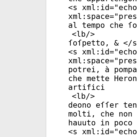
<
s
xml:id
="
echo
xml:space
="
pres
al tempo che ſo
<
lb
/>
ſoſpetto, & </
s
<
s
xml:id
="
echo
xml:space
="
pres
potrei, à pompa
che mette Heron
artifici
<
lb
/>
deono eſſer te
molti, che non
hauuto in poco
<
s
xml:id
="
echo