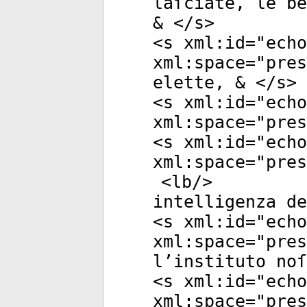
laſciate, le be
& </
s
>
<
s
xml:id
="
echo
xml:space
="
pres
elette, & </
s
>
<
s
xml:id
="
echo
xml:space
="
pres
<
s
xml:id
="
echo
xml:space
="
pres
<
lb
/>
intelligenza de
<
s
xml:id
="
echo
xml:space
="
pres
l’instituto noſ
<
s
xml:id
="
echo
xml:space
="
pres