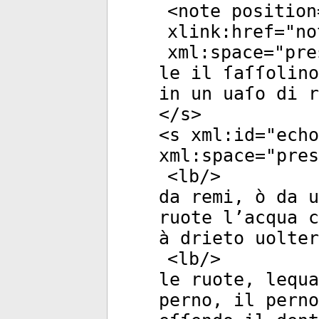
<
note
position
xlink:href
="
no
xml:space
="
pre
le il ſaſſolino
in un uaſo di r
</
s
>
<
s
xml:id
="
echo
xml:space
="
pres
<
lb
/>
da remi, ò da u
ruote l’acqua c
à drieto uolter
<
lb
/>
le ruote, lequa
perno, il pern