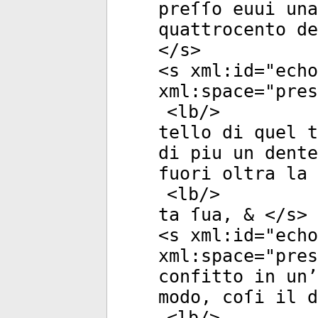
preſſo euui una
quattrocento d
</
s
>
<
s
xml:id
="
echo
xml:space
="
pres
<
lb
/>
tello di quel t
di piu un dente
fuori oltra la 
<
lb
/>
ta ſua, & </
s
>
<
s
xml:id
="
echo
xml:space
="
pres
confitto in un’
modo, coſi il d
<
lb
/>