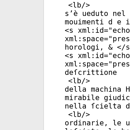
<
lb
/>
s’è ueduto nel
mouimenti d e i
<
s
xml:id
="
echo
xml:space
="
pres
horologi, & </
s
<
s
xml:id
="
echo
xml:space
="
pres
deſcrittione
<
lb
/>
della machina H
mirabile giudic
nella ſcielta d
<
lb
/>
ordinarie, le u