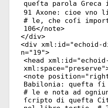
queſta parola Greca 
91 Axone: cioe vno l
# le, che coſi impor
106</
note
>
</
div
>
<
div
xml:id
="
echoid-d
n
="
19
">
<
head
xml:id
="
echoid
xml:space
="
preserve
"
<
note
position
="
righ
Babilonia: quefta ſi
# le e nota ad ogniu
ſcripto di quefta Ci