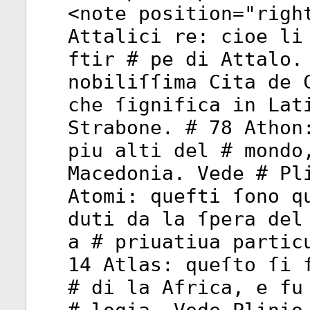
<
note
position
="
righ
Attalici re: cioe li
ftir # pe di Attalo.
nobiliſſima Cita de 
che ſignifica in Lat
Strabone. # 78 Athon
piu alti del # mondo
Macedonia. Vede # Pl
Atomi: quefti ſono q
duti da la ſpera del
a # priuatiua partic
14 Atlas: queſto ſi 
# di la Africa, e fu