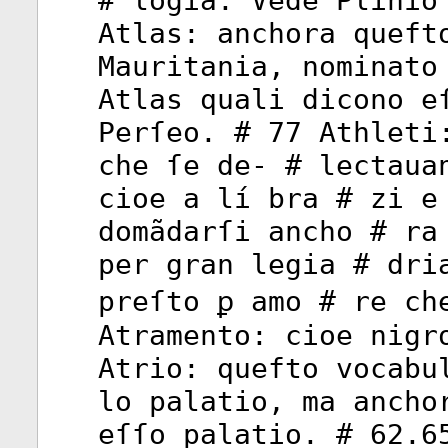
# logia. Vede Plinio
Atlas: anchora queft
Mauritania, nominato
Atlas quali dicono e
Perſeo. # 77 Athleti
che ſe de- # lectaua
cioe a lí bra # zi e
domãdarſi ancho # ra
per gran legia # dri
preſto ꝑ amo # re ch
Atramento: cioe nigr
Atrio: quefto vocabu
lo palatio, ma ancho
eſſo palatio. # 62.6