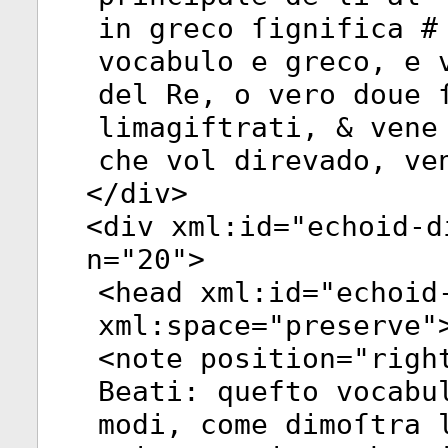
in greco ſignifica #
vocabulo e greco, e 
del Re, o vero doue 
limagiftrati, & vene
che vol direvado, ve
</
div
>
<
div
xml:id
="
echoid-d
n
="
20
">
<
head
xml:id
="
echoid
xml:space
="
preserve
"
<
note
position
="
righ
Beati: quefto vocabu
modi, come dimoſtra 