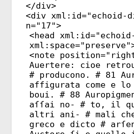
</
div
>
<
div
xml:id
="
echoid-d
n
="
17
">
<
head
xml:id
="
echoid
xml:space
="
preserve
"
<
note
position
="
righ
Auertere: cioe retro
# producono. # 81 Au
affigurata come e lo
boui. # 88 Auropigme
aſſai no- # to, il q
altri ani- # mali ch
greco e dicto # arſe