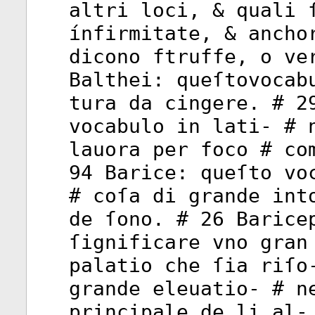
altri loci, & quali 
ínfirmitate, & ancho
dicono ftruffe, o ve
Balthei: queſtovocab
tura da cingere. # 2
vocabulo in lati- # 
lauora per foco # co
94 Barice: queſto vo
# coſa di grande int
de ſono. # 26 Barice
ſignificare vno gran
palatio che ſia riſo
grande eleuatio- # n
principale de li al-