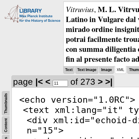
M. L. Vitrvu
Vitruvius
,
Latino in Vulgare dal v
mirado ordine insignit
potrai facilmente troua
con summa diligentia e
fin al presente facto a
Text
Text Image
Image
XML
Thumb
page
|<
<
of 273
>
>|
Thumbnails
<
echo
version
="
1.0RC
">
<
text
xml:lang
="
it
"
ty
<
div
xml:id
="
echoid-d
Content
n
="
15
">