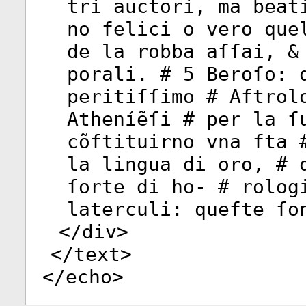
tri auctori, ma beat
no felici o vero que
de la robba aſſai, &
porali. # 5 Beroſo: 
peritiſſimo # Aftrol
Atheníẽſi # per la ſ
cõftituirno vna fta 
la lingua di oro, # 
ſorte di ho- # rolog
laterculi: quefte ſo
</
div
>
</
text
>
</
echo
>