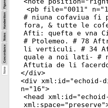
<
note
position
="
righ
Figures
<
pb
file
="
0011
"
n
="
Handwritten
# niuna cofaviua ſi 
fora, & tutte le coſ
Afti: quefta e vna C
Notes
# Ptolemeo. # 78 Aft
Concordance
li verticuli. # 34 A
quale a noi lati- # 
Aftutia de li ſacerd
None
</
div
>
<
div
xml:id
="
echoid-d
n
="
16
">
<
head
xml:id
="
echoid
xml:space
="
preserve
"