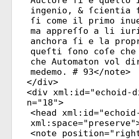
Auctore ſi e quello 
ingenio, & ſcientia 
ſi come il primo inu
ma appreſſo a li iur
anchora ſi e la prop
queſti ſono coſe che
che Automaton vol di
medemo. # 93</
note
>
</
div
>
<
div
xml:id
="
echoid-d
n
="
18
">
<
head
xml:id
="
echoid
xml:space
="
preserve
"
<
note
position
="
righ