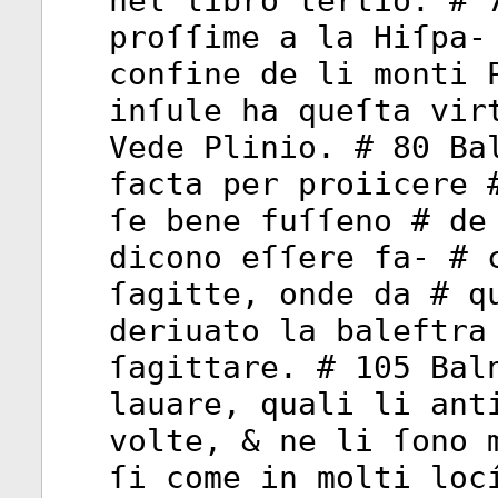
nel libro tertio. # 
proſſime a la Hiſpa-
confine de li monti 
inſule ha queſta vir
Vede Plinio. # 80 Ba
facta per proiicere 
ſe bene fuſſeno # de
dicono eſſere fa- # 
ſagitte, onde da # q
deriuato la baleftra
ſagittare. # 105 Bal
lauare, quali li ant
volte, & ne li ſono 
ſi come in molti loc