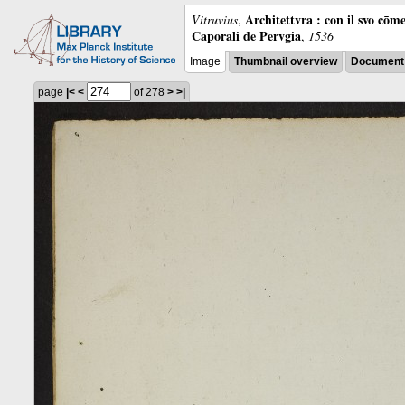
Architettvra : con il svo cōm
Vitruvius
,
Caporali de Pervgia
,
1536
Image
Thumbnail overview
Document 
page
|<
<
of 278
>
>|