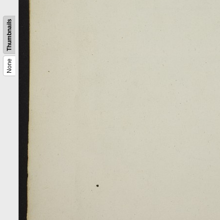
Thumbnails
None