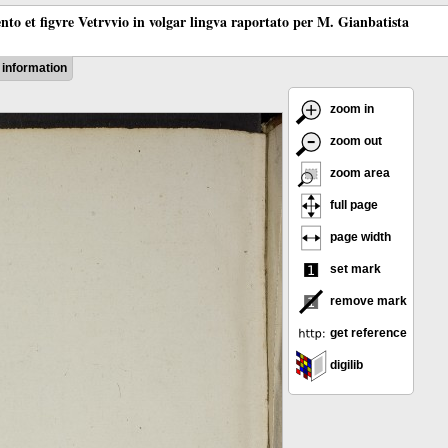
ento et figvre Vetrvvio in volgar lingva raportato per M. Gianbatista
information
zoom in
zoom out
zoom area
full page
page width
set mark
remove mark
get reference
digilib